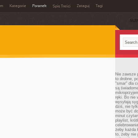
um
Kategorie
Poranek
Zataguj
Tagi
Spis Treści
SUB
Nie zawsze p
to drobne, p
"smar" dla c
są świadome
mikroprzyjem
ręki. Bo nie
wysyłają syg
dziś, nie tyl
może być dob
minut czytan
playlist, kró
celebrowani
żeby każda k
to, żeby nie