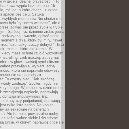
ko w jakiejś idealnej przyszłości." To
ra kawa wypita bez telefonu, 15
ia, roślina, o którą dbasz, ulubiona
tki spacer bez celu. Sztuka
a zwykłych momentów Nie chodzi o to,
awa była "rytuałem wellness", ale o
 prześlizgiwać się przez życie w trybie
m. Spróbuj: raz dziennie zrobić jedną
z nadzwyczaj uważnie, opisać sobie
moment z dnia, który był miły, nawet
 mieć "szufladkę rzeczy dobrych": lista
żek, miejsc, które cię karmią. W
, kiedy masz ochotę rzucić wszystkim
omscrolling, zrób inaczej: zatrzymaj
elefon i w głowie wciśnij symboliczne
miast przewijania, wybierz jedną
mność, która cię naprawdę odświeży.
mności nie są nagrodą za
ść To częsty błąd: "Jak skończę
 wtedy zasłużę." Spoiler: nigdy nie
szystkiego. Wplecione w dzień drobne
: zmniejszają napięcie, poprawiają
, obniżają impulsywność (np.
 zakupy czy podjadanie), sprawiają,
jest tylko listą zadań. Na koniec
any są seksowne na banerach
h. Ale to małe, powtarzalne ruchy,
 czułości wobec siebie i świadome
ją życie, w którym naprawdę chce się
m.