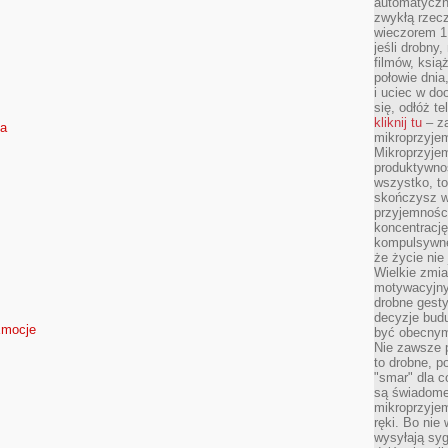
automatyczny
zwykłą rzec
wieczorem 1 
jeśli drobny,
filmów, ksią
połowie dnia
i uciec w do
się, odłóż t
kliknij tu
– za
ia
mikroprzyje
Mikroprzyje
produktywno
wszystko, to
skończysz w
przyjemności
koncentrację
kompulsywne
że życie nie 
Wielkie zmi
motywacyjnyc
drobne gesty
decyzje budu
Emocje
być obecny
Nie zawsze p
to drobne, p
"smar" dla c
są świadome
mikroprzyjem
ręki. Bo nie
wysyłają syg