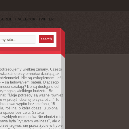
SCRIBE
FACEBOOK
TWITTER
otrzebujemy wielkiej zmiany. Często
owtarzalne przyjemności działają jak
odzienności. Nie są eskapizmem, jeśli
 – są ładowaniem baterii. Dlaczego
ności działają? Bo są dostępne od
 wymagają wielkiego budżetu. Bo
nał: "Moje potrzeby są ważne również
ko w jakiejś idealnej przyszłości." To
ra kawa wypita bez telefonu, 15
ia, roślina, o którą dbasz, ulubiona
tki spacer bez celu. Sztuka
a zwykłych momentów Nie chodzi o to,
awa była "rytuałem wellness", ale o
 prześlizgiwać się przez życie w trybie