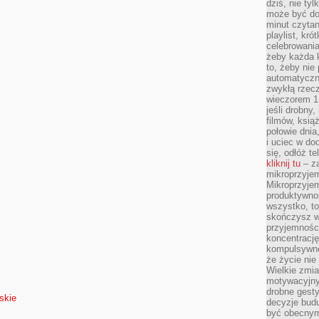
dziś, nie tyl
może być dob
minut czytan
playlist, kró
celebrowani
żeby każda k
to, żeby nie
automatyczny
zwykłą rzec
wieczorem 1 
jeśli drobny,
filmów, ksią
połowie dnia
i uciec w do
się, odłóż t
kliknij tu
– za
mikroprzyje
Mikroprzyje
produktywno
wszystko, to
skończysz w
przyjemności
koncentrację
kompulsywne
że życie nie 
Wielkie zmi
motywacyjnyc
drobne gesty
skie
decyzje budu
być obecny