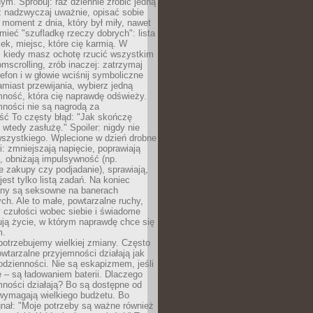
m. Spróbuj: raz dziennie zrobić jedną
z nadzwyczaj uważnie, opisać sobie
moment z dnia, który był miły, nawet
 mieć "szufladkę rzeczy dobrych": lista
żek, miejsc, które cię karmią. W
, kiedy masz ochotę rzucić wszystkim
omscrolling, zrób inaczej: zatrzymaj
elefon i w głowie wciśnij symboliczne
miast przewijania, wybierz jedną
mność, która cię naprawdę odświeży.
mności nie są nagrodą za
ść To częsty błąd: "Jak skończę
 wtedy zasłużę." Spoiler: nigdy nie
szystkiego. Wplecione w dzień drobne
: zmniejszają napięcie, poprawiają
, obniżają impulsywność (np.
 zakupy czy podjadanie), sprawiają,
jest tylko listą zadań. Na koniec
any są seksowne na banerach
h. Ale to małe, powtarzalne ruchy,
 czułości wobec siebie i świadome
ją życie, w którym naprawdę chce się
m.
otrzebujemy wielkiej zmiany. Często
owtarzalne przyjemności działają jak
odzienności. Nie są eskapizmem, jeśli
 – są ładowaniem baterii. Dlaczego
ności działają? Bo są dostępne od
 wymagają wielkiego budżetu. Bo
nał: "Moje potrzeby są ważne również