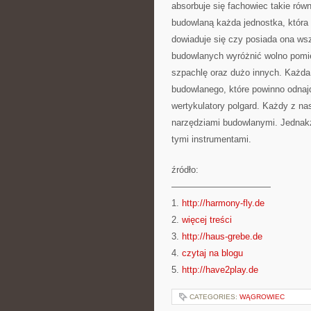
absorbuje się fachowiec takie rów
budowlaną każda jednostka, która
dowiaduje się czy posiada ona ws
budowlanych wyróżnić wolno pomięd
szpachlę oraz dużo innych. Każda
budowlanego, które powinno odnaj
wertykulatory polgard. Każdy z na
narzędziami budowlanymi. Jednakż
tymi instrumentami.
źródło:
———————————
1.
http://harmony-fly.de
2.
więcej treści
3.
http://haus-grebe.de
4.
czytaj na blogu
5.
http://have2play.de
CATEGORIES:
WĄGROWIEC