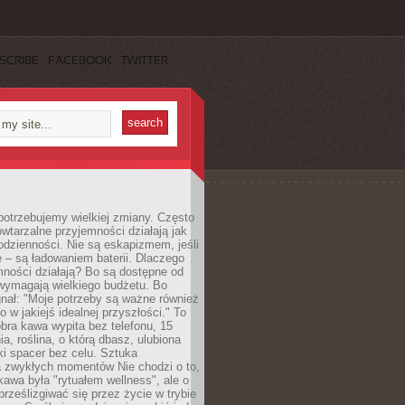
SCRIBE
FACEBOOK
TWITTER
otrzebujemy wielkiej zmiany. Często
owtarzalne przyjemności działają jak
odzienności. Nie są eskapizmem, jeśli
 – są ładowaniem baterii. Dlaczego
ności działają? Bo są dostępne od
 wymagają wielkiego budżetu. Bo
nał: "Moje potrzeby są ważne również
ko w jakiejś idealnej przyszłości." To
ra kawa wypita bez telefonu, 15
ia, roślina, o którą dbasz, ulubiona
tki spacer bez celu. Sztuka
a zwykłych momentów Nie chodzi o to,
awa była "rytuałem wellness", ale o
 prześlizgiwać się przez życie w trybie