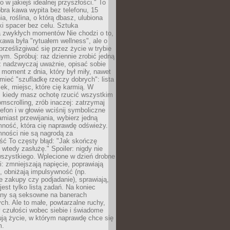
ko w jakiejś idealnej przyszłości." To
ra kawa wypita bez telefonu, 15
ia, roślina, o którą dbasz, ulubiona
tki spacer bez celu. Sztuka
a zwykłych momentów Nie chodzi o to,
awa była "rytuałem wellness", ale o
 prześlizgiwać się przez życie w trybie
m. Spróbuj: raz dziennie zrobić jedną
z nadzwyczaj uważnie, opisać sobie
moment z dnia, który był miły, nawet
 mieć "szufladkę rzeczy dobrych": lista
żek, miejsc, które cię karmią. W
, kiedy masz ochotę rzucić wszystkim
omscrolling, zrób inaczej: zatrzymaj
elefon i w głowie wciśnij symboliczne
miast przewijania, wybierz jedną
mność, która cię naprawdę odświeży.
mności nie są nagrodą za
ść To częsty błąd: "Jak skończę
 wtedy zasłużę." Spoiler: nigdy nie
szystkiego. Wplecione w dzień drobne
: zmniejszają napięcie, poprawiają
, obniżają impulsywność (np.
 zakupy czy podjadanie), sprawiają,
jest tylko listą zadań. Na koniec
any są seksowne na banerach
h. Ale to małe, powtarzalne ruchy,
 czułości wobec siebie i świadome
ją życie, w którym naprawdę chce się
m.