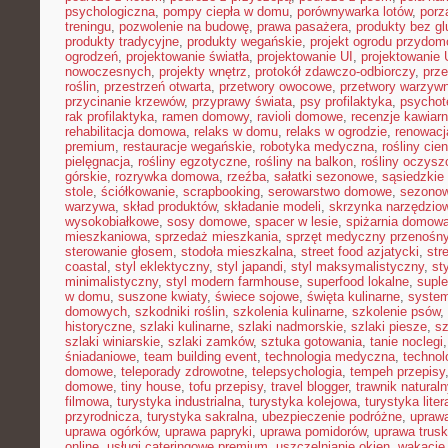
psychologiczna
,
pompy ciepła w domu
,
porównywarka lotów
,
porz
treningu
,
pozwolenie na budowę
,
prawa pasażera
,
produkty bez gl
produkty tradycyjne
,
produkty wegańskie
,
projekt ogrodu przydo
ogrodzeń
,
projektowanie światła
,
projektowanie UI
,
projektowanie
nowoczesnych
,
projekty wnętrz
,
protokół zdawczo-odbiorczy
,
prz
roślin
,
przestrzeń otwarta
,
przetwory owocowe
,
przetwory warzyw
przycinanie krzewów
,
przyprawy świata
,
psy profilaktyka
,
psychot
rak profilaktyka
,
ramen domowy
,
ravioli domowe
,
recenzje kawiarn
rehabilitacja domowa
,
relaks w domu
,
relaks w ogrodzie
,
renowacj
premium
,
restauracje wegańskie
,
robotyka medyczna
,
rośliny cie
pielęgnacja
,
rośliny egzotyczne
,
rośliny na balkon
,
rośliny oczysz
górskie
,
rozrywka domowa
,
rzeźba
,
sałatki sezonowe
,
sąsiedzkie 
stole
,
ściółkowanie
,
scrapbooking
,
serowarstwo domowe
,
sezono
warzywa
,
skład produktów
,
składanie modeli
,
skrzynka narzędzio
wysokobiałkowe
,
sosy domowe
,
spacer w lesie
,
spiżarnia domow
mieszkaniowa
,
sprzedaż mieszkania
,
sprzęt medyczny przenośn
sterowanie głosem
,
stodoła mieszkalna
,
street food azjatycki
,
str
coastal
,
styl eklektyczny
,
styl japandi
,
styl maksymalistyczny
,
st
minimalistyczny
,
styl modern farmhouse
,
superfood lokalne
,
suple
w domu
,
suszone kwiaty
,
świece sojowe
,
święta kulinarne
,
system
domowych
,
szkodniki roślin
,
szkolenia kulinarne
,
szkolenie psów
,
historyczne
,
szlaki kulinarne
,
szlaki nadmorskie
,
szlaki piesze
,
sz
szlaki winiarskie
,
szlaki zamków
,
sztuka gotowania
,
tanie noclegi
śniadaniowe
,
team building event
,
technologia medyczna
,
technol
domowe
,
teleporady zdrowotne
,
telepsychologia
,
tempeh przepisy
domowe
,
tiny house
,
tofu przepisy
,
travel blogger
,
trawnik naturaln
filmowa
,
turystyka industrialna
,
turystyka kolejowa
,
turystyka lite
przyrodnicza
,
turystyka sakralna
,
ubezpieczenie podróżne
,
uprawa
uprawa ogórków
,
uprawa papryki
,
uprawa pomidorów
,
uprawa trus
online
,
usługi cateringowe premium
,
uszczelnianie okien
,
wakacje