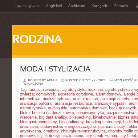
Angielski
Archiwum
Kategorie
Poranek
Strona główna
Sp
RODZINA
MODA I STYLIZACJA
POSTED BY ADMIN
POSTED ON CZE - 7 - 2026
MOŻLIWOŚĆ K
WYŁĄCZONA
Tagi:
adopcje zwierząt
,
agroturystyka rodzinne
,
agroturystyka z 
zwierząt domowych
,
akcesoria ogrodowe
,
alarm domowy
,
alergie
internetowa
,
analiza cyfrowa
,
animal rescue
,
aplikacje dietetyczne
aranżacja balkonu
,
aranżacja restauracji
,
aranżacje sypialni
,
arom
astroturystyka
,
audioguide
,
automatyka domowa
,
backup danych
bloku
,
beczka na deszczówkę
,
behawiorystyka
,
bezpieczeństwo 
wiercenie
,
big data analizy
,
bikepacking
,
biwakowanie
,
biznes data
blog gastronomiczny
,
blog kulinarny
,
branding restauracji
,
budki l
drewniane
,
budownictwo energooszczędne
,
bushcraft
,
buty trekk
artystyczna
,
chatboty
,
chirurgia rekonstrukcyjna
,
choroby roślin 
domowe
,
cięcie drzew
,
cisza nocna
,
city break Europa
,
city break