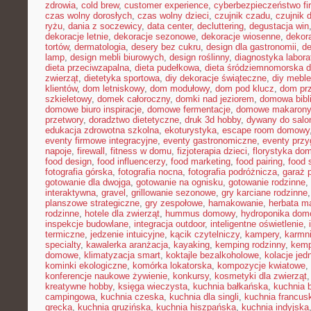
zdrowia
,
cold brew
,
customer experience
,
cyberbezpieczeństwo f
czas wolny dorosłych
,
czas wolny dzieci
,
czujnik czadu
,
czujnik
ryżu
,
dania z soczewicy
,
data center
,
decluttering
,
degustacja win
dekoracje letnie
,
dekoracje sezonowe
,
dekoracje wiosenne
,
dekor
tortów
,
dermatologia
,
desery bez cukru
,
design dla gastronomii
,
de
lamp
,
design mebli biurowych
,
design roślinny
,
diagnostyka labora
dieta przeciwzapalna
,
dieta pudełkowa
,
dieta śródziemnomorska d
zwierząt
,
dietetyka sportowa
,
diy dekoracje świąteczne
,
diy meble
klientów
,
dom letniskowy
,
dom modułowy
,
dom pod klucz
,
dom pr
szkieletowy
,
domek całoroczny
,
domki nad jeziorem
,
domowa bibl
domowe biuro inspiracje
,
domowe fermentacje
,
domowe makarony
przetwory
,
doradztwo dietetyczne
,
druk 3d hobby
,
dywany do salo
edukacja zdrowotna szkolna
,
ekoturystyka
,
escape room domowy
eventy firmowe integracyjne
,
eventy gastronomiczne
,
eventy prz
napoje
,
firewall
,
fitness w domu
,
fizjoterapia dzieci
,
florystyka do
food design
,
food influencerzy
,
food marketing
,
food pairing
,
food 
fotografia górska
,
fotografia nocna
,
fotografia podróżnicza
,
garaż 
gotowanie dla dwojga
,
gotowanie na ognisku
,
gotowanie rodzinne
,
interaktywna
,
gravel
,
grillowanie sezonowe
,
gry karciane rodzinne
planszowe strategiczne
,
gry zespołowe
,
hamakowanie
,
herbata m
rodzinne
,
hotele dla zwierząt
,
hummus domowy
,
hydroponika do
inspekcje budowlane
,
integracja outdoor
,
inteligentne oświetlenie
,
termiczne
,
jedzenie intuicyjne
,
kącik czytelniczy
,
kampery
,
karmni
specialty
,
kawalerka aranżacja
,
kayaking
,
kemping rodzinny
,
kemp
domowe
,
klimatyzacja smart
,
koktajle bezalkoholowe
,
kolacje je
kominki ekologiczne
,
komórka lokatorska
,
kompozycje kwiatowe
,
konferencje naukowe żywienie
,
konkursy
,
kosmetyki dla zwierząt
kreatywne hobby
,
księga wieczysta
,
kuchnia bałkańska
,
kuchnia b
campingowa
,
kuchnia czeska
,
kuchnia dla singli
,
kuchnia francus
grecka
,
kuchnia gruzińska
,
kuchnia hiszpańska
,
kuchnia indyjska