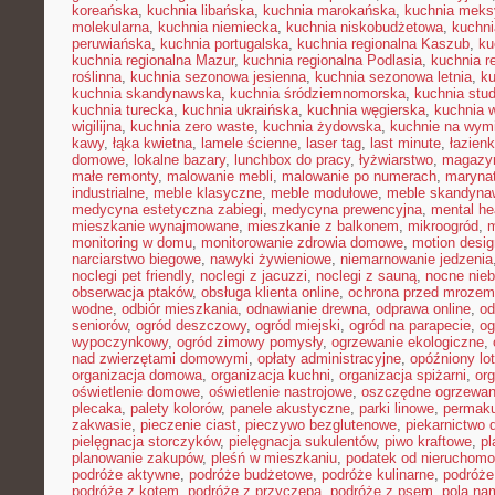
koreańska
,
kuchnia libańska
,
kuchnia marokańska
,
kuchnia mek
molekularna
,
kuchnia niemiecka
,
kuchnia niskobudżetowa
,
kuchni
peruwiańska
,
kuchnia portugalska
,
kuchnia regionalna Kaszub
,
ku
kuchnia regionalna Mazur
,
kuchnia regionalna Podlasia
,
kuchnia r
roślinna
,
kuchnia sezonowa jesienna
,
kuchnia sezonowa letnia
,
k
kuchnia skandynawska
,
kuchnia śródziemnomorska
,
kuchnia stu
kuchnia turecka
,
kuchnia ukraińska
,
kuchnia węgierska
,
kuchnia 
wigilijna
,
kuchnia zero waste
,
kuchnia żydowska
,
kuchnie na wymi
kawy
,
łąka kwietna
,
lamele ścienne
,
laser tag
,
last minute
,
łazien
domowe
,
lokalne bazary
,
lunchbox do pracy
,
łyżwiarstwo
,
magazyn
małe remonty
,
malowanie mebli
,
malowanie po numerach
,
maryna
industrialne
,
meble klasyczne
,
meble modułowe
,
meble skandyna
medycyna estetyczna zabiegi
,
medycyna prewencyjna
,
mental he
mieszkanie wynajmowane
,
mieszkanie z balkonem
,
mikroogród
,
m
monitoring w domu
,
monitorowanie zdrowia domowe
,
motion desig
narciarstwo biegowe
,
nawyki żywieniowe
,
niemarnowanie jedzenia
noclegi pet friendly
,
noclegi z jacuzzi
,
noclegi z sauną
,
nocne nie
obserwacja ptaków
,
obsługa klienta online
,
ochrona przed mrozem
wodne
,
odbiór mieszkania
,
odnawianie drewna
,
odprawa online
,
od
seniorów
,
ogród deszczowy
,
ogród miejski
,
ogród na parapecie
,
og
wypoczynkowy
,
ogród zimowy pomysły
,
ogrzewanie ekologiczne
,
nad zwierzętami domowymi
,
opłaty administracyjne
,
opóźniony lot
organizacja domowa
,
organizacja kuchni
,
organizacja spiżarni
,
org
oświetlenie domowe
,
oświetlenie nastrojowe
,
oszczędne ogrzewan
plecaka
,
palety kolorów
,
panele akustyczne
,
parki linowe
,
permaku
zakwasie
,
pieczenie ciast
,
pieczywo bezglutenowe
,
piekarnictwo
pielęgnacja storczyków
,
pielęgnacja sukulentów
,
piwo kraftowe
,
pl
planowanie zakupów
,
pleśń w mieszkaniu
,
podatek od nieruchomo
podróże aktywne
,
podróże budżetowe
,
podróże kulinarne
,
podróże
podróże z kotem
,
podróże z przyczepą
,
podróże z psem
,
pola na