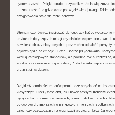
systematycznie. Dzięki poradom czytelnik może łatwiej zrozumieć
można uprościć, a gdzie warto poświęcić więcej uwagi. Takie pode
przygotowania stają się mniej nerwowe.
Strona może również inspirować do tego, aby każde wydarzenie m
artykułach dotyczących relacji czytelników, wspomnień z wesel, 
kawalerskich czy nietypowych imprez można odnaleźć pomysły, k
najważniejsze są emocje i ludzie. Dobrze przygotowana uroczysto
według katalogowych standardów, ale powinna być autentyczna, 
zgodna z oczekiwaniami gospodarzy. Sala Lacerta wspiera właśnie
organizacji wydarzeń.
Dzięki różnorodności tematów portal może przyciągać osoby zai
klasycznymi uroczystościami, jak i nowoczesnymi trendami even
będą szukać informacji o weselach, planach stołów, tortach i dekor
outdoorowych, imprezach w nietypowych miejscach, spotkaniach 
dzieci czy oszczędzaniu na organizacji przyjęcia. Taka różnorodn