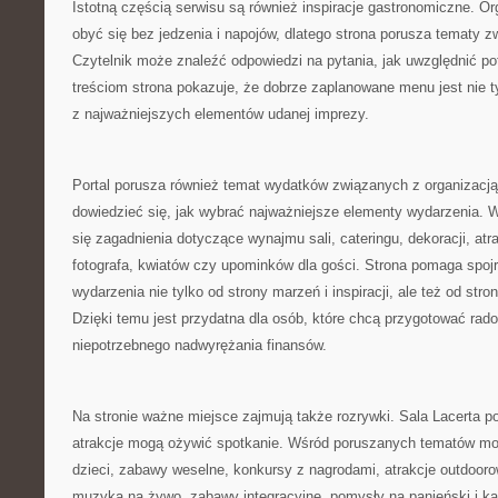
Istotną częścią serwisu są również inspiracje gastronomiczne. O
obyć się bez jedzenia i napojów, dlatego strona porusza tematy 
Czytelnik może znaleźć odpowiedzi na pytania, jak uwzględnić pot
treściom strona pokazuje, że dobrze zaplanowane menu jest nie t
z najważniejszych elementów udanej imprezy.
Portal porusza również temat wydatków związanych z organizacją
dowiedzieć się, jak wybrać najważniejsze elementy wydarzenia. 
się zagadnienia dotyczące wynajmu sali, cateringu, dekoracji, atr
fotografa, kwiatów czy upominków dla gości. Strona pomaga spojr
wydarzenia nie tylko od strony marzeń i inspiracji, ale też od str
Dzięki temu jest przydatna dla osób, które chcą przygotować rad
niepotrzebnego nadwyrężania finansów.
Na stronie ważne miejsce zajmują także rozrywki. Sala Lacerta p
atrakcje mogą ożywić spotkanie. Wśród poruszanych tematów mog
dzieci, zabawy weselne, konkursy z nagrodami, atrakcje outdooro
muzyka na żywo, zabawy integracyjne, pomysły na panieński i ka