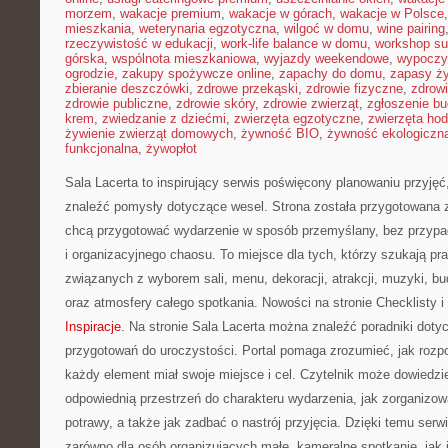
morzem
,
wakacje premium
,
wakacje w górach
,
wakacje w Polsce
mieszkania
,
weterynaria egzotyczna
,
wilgoć w domu
,
wine pairing
rzeczywistość w edukacji
,
work-life balance w domu
,
workshop su
górska
,
wspólnota mieszkaniowa
,
wyjazdy weekendowe
,
wypoczy
ogrodzie
,
zakupy spożywcze online
,
zapachy do domu
,
zapasy ż
zbieranie deszczówki
,
zdrowe przekąski
,
zdrowie fizyczne
,
zdrow
zdrowie publiczne
,
zdrowie skóry
,
zdrowie zwierząt
,
zgłoszenie b
krem
,
zwiedzanie z dziećmi
,
zwierzęta egzotyczne
,
zwierzęta ho
żywienie zwierząt domowych
,
żywność BIO
,
żywność ekologiczna
funkcjonalna
,
żywopłot
Sala Lacerta to inspirujący serwis poświęcony planowaniu przyję
znaleźć pomysły dotyczące wesel. Strona została przygotowana 
chcą przygotować wydarzenie w sposób przemyślany, bez przypa
i organizacyjnego chaosu. To miejsce dla tych, którzy szukają p
związanych z wyborem sali, menu, dekoracji, atrakcji, muzyki, b
oraz atmosfery całego spotkania. Nowości na stronie Checklisty 
Inspiracje
. Na stronie Sala Lacerta można znaleźć poradniki doty
przygotowań do uroczystości. Portal pomaga zrozumieć, jak rozp
każdy element miał swoje miejsce i cel. Czytelnik może dowiedzie
odpowiednią przestrzeń do charakteru wydarzenia, jak zorganizow
potrawy, a także jak zadbać o nastrój przyjęcia. Dzięki temu se
zarówno dla osób organizujących małe, kameralne spotkanie, jak i