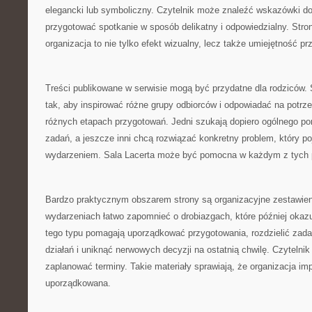
elegancki lub symboliczny. Czytelnik może znaleźć wskazówki do
przygotować spotkanie w sposób delikatny i odpowiedzialny. Stro
organizacja to nie tylko efekt wizualny, lecz także umiejętność p
Treści publikowane w serwisie mogą być przydatne dla rodziców.
tak, aby inspirować różne grupy odbiorców i odpowiadać na potrz
różnych etapach przygotowań. Jedni szukają dopiero ogólnego pomy
zadań, a jeszcze inni chcą rozwiązać konkretny problem, który poj
wydarzeniem. Sala Lacerta może być pomocna w każdym z tych 
Bardzo praktycznym obszarem strony są organizacyjne zestawien
wydarzeniach łatwo zapomnieć o drobiazgach, które później okazu
tego typu pomagają uporządkować przygotowania, rozdzielić zadan
działań i uniknąć nerwowych decyzji na ostatnią chwilę. Czytelni
zaplanować terminy. Takie materiały sprawiają, że organizacja impr
uporządkowana.