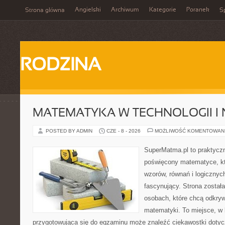
Angielski
Archiwum
Kategorie
Poranek
Strona główna
Sp
RODZINA
MATEMATYKA W TECHNOLOGII I
POSTED BY ADMIN
CZE - 8 - 2026
MOŻLIWOŚĆ KOMENTOWAN
SuperMatma.pl to praktyczn
poświęcony matematyce, któ
wzorów, równań i logicznyc
fascynujący. Strona został
osobach, które chcą odkry
matematyki. To miejsce, w
przygotowująca się do egzaminu może znaleźć ciekawostki doty