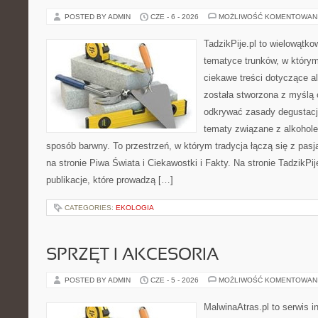
POSTED BY ADMIN
CZE - 6 - 2026
MOŻLIWOŚĆ KOMENTOWAN
TadzikPije.pl to wielowątko
tematyce trunków, w który
ciekawe treści dotyczące a
została stworzona z myślą 
odkrywać zasady degustacji
tematy związane z alkohol
sposób barwny. To przestrzeń, w którym tradycja łączą się z pas
na stronie Piwa Świata i Ciekawostki i Fakty. Na stronie TadzikPi
publikacje, które prowadzą […]
CATEGORIES:
EKOLOGIA
SPRZĘT I AKCESORIA
POSTED BY ADMIN
CZE - 5 - 2026
MOŻLIWOŚĆ KOMENTOWAN
MalwinaAtras.pl to serwis 