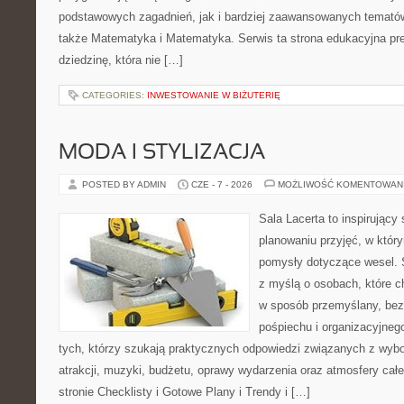
podstawowych zagadnień, jak i bardziej zaawansowanych temat
także Matematyka i Matematyka. Serwis ta strona edukacyjna pr
dziedzinę, która nie […]
CATEGORIES:
INWESTOWANIE W BIŻUTERIĘ
MODA I STYLIZACJA
POSTED BY ADMIN
CZE - 7 - 2026
MOŻLIWOŚĆ KOMENTOWAN
Sala Lacerta to inspirujący
planowaniu przyjęć, w któr
pomysły dotyczące wesel. 
z myślą o osobach, które 
w sposób przemyślany, bez
pośpiechu i organizacyjneg
tych, którzy szukają praktycznych odpowiedzi związanych z wybo
atrakcji, muzyki, budżetu, oprawy wydarzenia oraz atmosfery cał
stronie Checklisty i Gotowe Plany i Trendy i […]