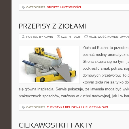
CATEGORIES:
SPORTY I AKTYWNOŚCI
PRZEPISY Z ZIOŁAMI
POSTED BY ADMIN
CZE - 6 - 2026
MOŻLIWOŚĆ KOMENTOWAN
Zioła od Kuchni to przestrze
poznać rośliny aromatyczn
Strona skupia się na tym, 
podkreślić smak potraw, na
domowych przetworów. To p
którym zioła nie są tylko d
się główną inspiracją. Serwis pokazuje, że lawenda mogą być wy
praktycznych sposobów, zarówno w kuchni tradycyjnej, jak i w bar
CATEGORIES:
TURYSTYKA RELIGIJNA I PIELGRZYMKOWA
CIEKAWOSTKI I FAKTY