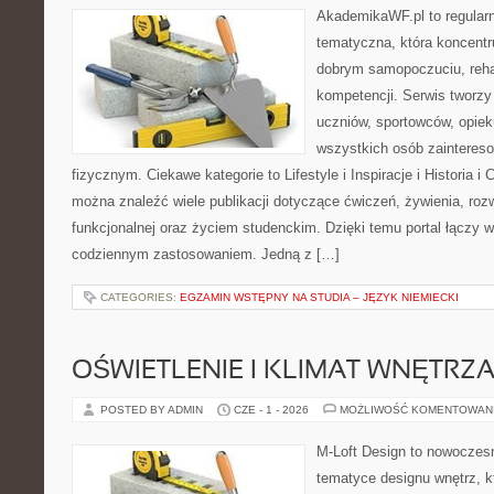
AkademikaWF.pl to regular
tematyczna, która koncentru
dobrym samopoczuciu, rehab
kompetencji. Serwis tworzy 
uczniów, sportowców, opie
wszystkich osób zainteres
fizycznym. Ciekawe kategorie to Lifestyle i Inspiracje i Historia i 
można znaleźć wiele publikacji dotyczące ćwiczeń, żywienia, rozw
funkcjonalnej oraz życiem studenckim. Dzięki temu portal łączy 
codziennym zastosowaniem. Jedną z […]
CATEGORIES:
EGZAMIN WSTĘPNY NA STUDIA – JĘZYK NIEMIECKI
OŚWIETLENIE I KLIMAT WNĘTRZ
POSTED BY ADMIN
CZE - 1 - 2026
MOŻLIWOŚĆ KOMENTOWAN
M-Loft Design to nowoczes
tematyce designu wnętrz, kt