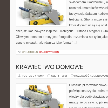
świadomemu kadrowaniu, obr
tworzeniu materiałów wizual
fascynacja światem kadrów 
treściami. Strona może za
które dopiero uczą się obsłu
chcą szukać nowych inspiracji. Kategorie: Historia Fotografii i Graf
Głównym tematem strony jest fotografia, rozumiana nie tylko jak
spustu migawki, ale również jako forma […]
CATEGORIES:
BALTICAYACHTS
KRAWIECTWO DOMOWE
POSTED BY ADMIN
CZE - 5 - 2026
MOŻLIWOŚĆ KOMENTOWAN
Proszkic.pl to wartościowa 
poświęcona szyciu, która 
wiedzy dla osób stawiający
maszynie do szycia, jak rów