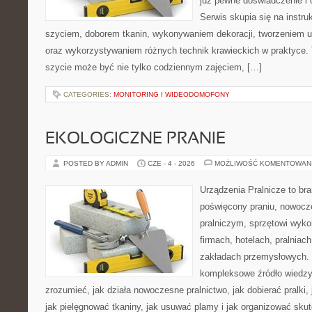
już pewne doświadczenie i 
Serwis skupia się na instr
szyciem, doborem tkanin, wykonywaniem dekoracji, tworzeniem 
oraz wykorzystywaniem różnych technik krawieckich w praktyce. T
szycie może być nie tylko codziennym zajęciem, […]
CATEGORIES:
MONITORING I WIDEODOMOFONY
EKOLOGICZNE PRANIE
POSTED BY ADMIN
CZE - 4 - 2026
MOŻLIWOŚĆ KOMENTOWAN
Urządzenia Pralnicze to br
poświęcony praniu, nowoc
pralniczym, sprzętowi wy
firmach, hotelach, pralniac
zakładach przemysłowych. 
kompleksowe źródło wiedzy 
zrozumieć, jak działa nowoczesne pralnictwo, jak dobierać pralki,
jak pielęgnować tkaniny, jak usuwać plamy i jak organizować sku