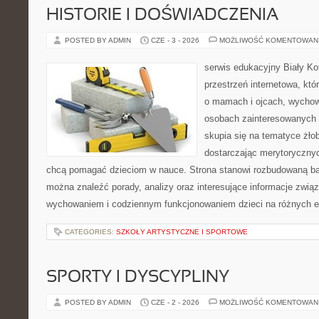
HISTORIE I DOŚWIADCZENIA
POSTED BY ADMIN
CZE - 3 - 2026
MOŻLIWOŚĆ KOMENTOWAN
serwis edukacyjny Biały K
przestrzeń internetowa, któ
o mamach i ojcach, wychow
osobach zainteresowanych 
skupia się na tematyce żłob
dostarczając merytorycznych
chcą pomagać dzieciom w nauce. Strona stanowi rozbudowaną baz
można znaleźć porady, analizy oraz interesujące informacje zwią
wychowaniem i codziennym funkcjonowaniem dzieci na różnych 
CATEGORIES:
SZKOŁY ARTYSTYCZNE I SPORTOWE
SPORTY I DYSCYPLINY
POSTED BY ADMIN
CZE - 2 - 2026
MOŻLIWOŚĆ KOMENTOWAN