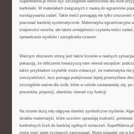
SuperMatma.pl może być szczególnie wartościowa dla osób przy
kartkówki. W materiałach związanych z nauką do egzaminów poja
rozwiązywania zadań. Takie treści pomagają nie tylko zrozumieć m
pracować bardziej systematycznie. Matematyka egzaminacyjna 
znajomości wzorów, ale także umiejętności czytania treści zadań,
sprawdzania wyników i zarządzania czasem.
Ważnym obszarem strony jest także liczenie w realnych sytuacjach
pokazują, że obliczenia towarzyszą nam niemal wszędzie: podczas
takim przykładom czytelnik może zobaczyć, że matematyka nie j
rzeczywistości, lecz pomaga podejmować lepiej przemyślane decy
szczególnie ważne dla osób, które w szkole zastanawiały się, po 
procentów, proporcji, ułamków, równań czy funkcji.
Na stronie dużą rolę odgrywa również symboliczne myślenie. Alg
działów matematyki, które uczniom sprawiają trudność, ponieważ
konkretnych liczb do bardziej ogólnych oznaczeń. SuperMatma.pl 
może mieć wiele życiowych zastosowań. Może pojawiać się w kont