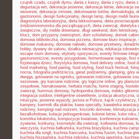
czujnik czadu
,
czujnik dymu
,
dania z kaszy
,
dania z ryżu
,
dania 
degustacja win
,
dekoracje jesienne
,
dekoracje letnie
,
dekoracje s
wiosenne
,
dekoracje zimowe
,
dekorowanie tortów
,
dermatologia
,
d
gastronomii
,
design funkcjonalny
,
design lamp
,
design mebli biur
diagnostyka laboratoryjna
,
dieta lekkostrawna
,
dieta przeciwzapal
śródziemnomorska dla początkujących
,
dieta zwierząt
,
dietetyka 
świąteczne
,
diy meble drewniane
,
długi weekend
,
dom letniskowy
klucz
,
dom przyjazny zwierzętom
,
dom szkieletowy
,
domek całor
domowa biblioteczka
,
domowa pizzeria
,
domowe biuro inspiracje
,
domowe makarony
,
domowe nalewki
,
domowe przetwory
,
doradzt
hobby
,
dywany do salonu
,
działka rekreacyjna
,
edukacja zdrowotn
escape room domowy
,
etykiety spożywcze
,
eventy firmowe integr
gastronomiczne
,
eventy przygodowe
,
fermentowane napoje
,
first
fizjoterapia dzieci
,
florystyka domowa
,
food delivery online
,
food d
food marketing
,
food pairing
,
food styling
,
food truck festival
,
foto
nocna
,
fotografia podróżnicza
,
garaż podziemny
,
glamping
,
góry w
dwojga
,
gotowanie na ognisku
,
gotowanie rodzinne
,
gotowanie sou
sezonowe
,
gry karciane rodzinne
,
gry logiczne online
,
gry planszo
zespołowe
,
hamakowanie
,
herbata matcha
,
home staging
,
hostele
zwierząt
,
hummus domowy
,
hydroponika domowa
,
indeks glikemi
integracja outdoor
,
inteligentne oświetlenie
,
izolacja akustyczna
,
i
intuicyjne
,
jesienne wyjazdy
,
jeziora w Polsce
,
kącik czytelniczy
,
kampery
,
karmnik dla ptaków
,
kawa specialty
,
kawalerka aranżacj
rodzinny
,
kempingi nad morzem
,
kiszonki domowe
,
klimatyzacja 
bezalkoholowe
,
kolacje jednogarnkowe
,
kolonie letnie
,
kolor roku
,
komórka lokatorska
,
kompozycje kwiatowe
,
konferencje kulinarne
żywienie
,
konkursy
,
kosmetyki dla zwierząt
,
kotłownia domowa
,
k
wieczysta
,
kuchnia bałkańska
,
kuchnia brazylijska
,
kuchnia camp
kuchnia dla singli
,
kuchnia francuska
,
kuchnia fusion
,
kuchnia gr
kuchnia hiszpańska
,
kuchnia indyjska
,
kuchnia japońska
,
kuchnia