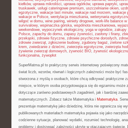
kiełków
,
uprawa mikroliści
,
uprawa ogórków
,
uprawa papryki
,
upra
truskawek
,
usługi cateringowe premium
,
uszczelnianie okien
,
uzd
egzotyczne
,
wakacje last minute
,
wakacje nad morzem
,
wakacje 
wakacje w Polsce
,
wentylacja mieszkania
,
weterynaria egzotyczn
wilgoć w domu
,
wine pairing
,
winiety drogowe
,
work-life balance 
survivalowy
,
wspinaczka górska
,
wspólnota mieszkaniowa
,
wyjazd
weekendowe
,
wypoczynek ekologiczny
,
yoga w ogrodzie
,
zakupy 
Polsce
,
zapachy do domu
,
zapasy żywności
,
zasłony i firany
,
zbi
przekąski
,
zdrowie fizyczne
,
zdrowie psychiczne dorosłych
,
zdrow
zdrowie zwierząt
,
zgłoszenie budowy
,
zgubiony bagaż
,
zielone sz
krem
,
zwiedzanie z dziećmi
,
zwierzęta egzotyczne
,
zwierzęta ho
żywienie zwierząt domowych
,
żywność BIO
,
żywność ekologiczna
funkcjonalna
,
żywopłot
SuperMatma.pl to praktyczny serwis internetowy poświęcony mat
świat liczb, wzorów, równań i logicznych zależności może być fas
stworzona z myślą o osobach, które chcą odkrywać praktyczne z
miejsce, w którym osoba przygotowująca się do egzaminu może z
dotyczące zarówno podstawowych zagadnień, jak i bardziej zaa
matematycznych. Zobacz także Matematyka i
Matematyka
. Serw
prezentuje matematykę jako dziedzinę, która nie ogranicza się w
publikowanych materiałach matematyka pojawia się jako narzędz
codzienne sytuacje, planować wydatki, rozumieć technologię, an
problemy i dostrzegać zależności ukryte w otaczającym świecie.