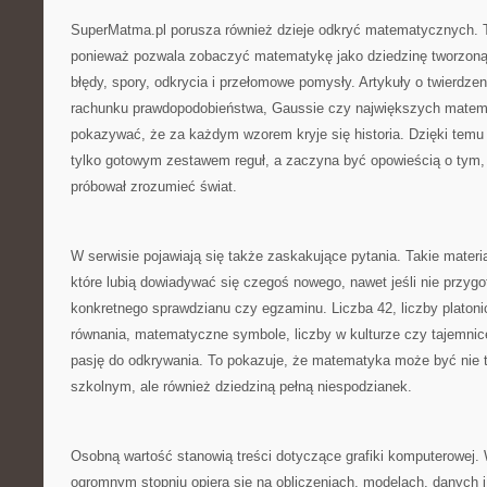
SuperMatma.pl porusza również dzieje odkryć matematycznych. 
ponieważ pozwala zobaczyć matematykę jako dziedzinę tworzoną p
błędy, spory, odkrycia i przełomowe pomysły. Artykuły o twierdzeni
rachunku prawdopodobieństwa, Gaussie czy największych mate
pokazywać, że za każdym wzorem kryje się historia. Dzięki tem
tylko gotowym zestawem reguł, a zaczyna być opowieścią o tym, 
próbował zrozumieć świat.
W serwisie pojawiają się także zaskakujące pytania. Takie materia
które lubią dowiadywać się czegoś nowego, nawet jeśli nie przygo
konkretnego sprawdzianu czy egzaminu. Liczba 42, liczby platonic
równania, matematyczne symbole, liczby w kulturze czy tajemn
pasję do odkrywania. To pokazuje, że matematyka może być nie 
szkolnym, ale również dziedziną pełną niespodzianek.
Osobną wartość stanowią treści dotyczące grafiki komputerowej.
ogromnym stopniu opiera się na obliczeniach, modelach, danych i