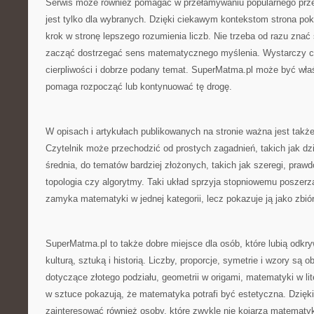
Serwis może również pomagać w przełamywaniu popularnego prz
jest tylko dla wybranych. Dzięki ciekawym kontekstom strona po
krok w stronę lepszego rozumienia liczb. Nie trzeba od razu znać
zacząć dostrzegać sens matematycznego myślenia. Wystarczy c
cierpliwości i dobrze podany temat. SuperMatma.pl może być wła
pomaga rozpocząć lub kontynuować tę drogę.
W opisach i artykułach publikowanych na stronie ważna jest także 
Czytelnik może przechodzić od prostych zagadnień, takich jak dzie
średnia, do tematów bardziej złożonych, takich jak szeregi, prawd
topologia czy algorytmy. Taki układ sprzyja stopniowemu poszerza
zamyka matematyki w jednej kategorii, lecz pokazuje ją jako zbió
SuperMatma.pl to także dobre miejsce dla osób, które lubią odkr
kulturą, sztuką i historią. Liczby, proporcje, symetrie i wzory są o
dotyczące złotego podziału, geometrii w origami, matematyki w lit
w sztuce pokazują, że matematyka potrafi być estetyczna. Dzięk
zainteresować również osoby, które zwykle nie kojarzą matematyk