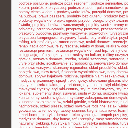
podróże poślubne
,
podróże poza sezonem
,
podróże senioralne
,
po
kotem
,
podróże z przyczepą
,
podróże z psem
,
pola namiotowe
,
p
pompy ciepła w domu
,
porównywarka lotów
,
porządki domowe
,
pos
na budowę
,
prawa pasażera
,
produkty bez glutenu
,
produkty bez l
produkty wegańskie
,
projekt ogrodu przydomowego
,
projektowani
światła
,
projekty domów nowoczesnych
,
projekty wnętrz
,
promy m
odbiorczy
,
przechowywanie
,
przeprawy promowe
,
przesadzanie ro
przetwory owocowe
,
przetwory warzywne
,
przewodniki turystyczn
przyczepa kempingowa
,
przyprawy świata
,
psy profilaktyka
,
psyc
rafting
,
rak profilaktyka
,
ramen domowy
,
ravioli domowe
,
recenzje 
rehabilitacja domowa
,
rejsy rzeczne
,
relaks w domu
,
relaks w ogr
restauracje premium
,
restauracje wegańskie
,
road trip
,
rośliny cie
pielęgnacja
,
rośliny egzotyczne
,
rośliny na balkon
,
rośliny oczysz
górskie
,
rozrywka domowa
,
rzeźba
,
sałatki sezonowe
,
sanatoria
,
vivre przy stole
,
ściółkowanie
,
scrapbooking
,
serowarstwo domow
sezonowe warzywa
,
skanseny regionalne
,
skład produktów
,
skład
narzędziowa
,
slow travel
,
śniadania wysokobiałkowe
,
sosy domo
domowa
,
spływy kajakowe rodzinne
,
spółdzielnia mieszkaniowa
,
medyczny przenośny
,
sprzęt trekkingowy
,
sterowanie głosem
,
sto
azjatycki
,
strefa relaksu
,
styl art deco
,
styl coastal
,
styl eklektyc
maksymalistyczny
,
styl mid-century
,
styl minimalistyczny
,
styl m
lokalne
,
suplementy diety
,
survival
,
sushi w domu
,
suszone kwiat
kulinarne
,
sylwester w górach
,
systemy zabezpieczeń domowych
kulinarne
,
szkolenie psów
,
szlaki górskie
,
szlaki historyczne
,
szla
nadmorskie
,
szlaki piesze
,
szlaki rowerowe rodzinne
,
szlaki winia
gotowania
,
tanie noclegi
,
tapety ścienne
,
targi śniadaniowe
,
team 
smart home
,
tekstylia domowe
,
telepsychologia
,
tempeh przepisy
medyczne domowe
,
tiny house
,
tofu przepisy
,
trasy samochodow
naturalny
,
trekking
,
turystyka filmowa
,
turystyka industrialna
,
tury
literacka
,
turystyka przyrodnicza
,
turystyka sakralna
,
ubezpieczen