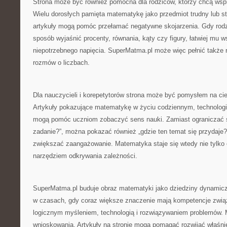
Strona może być również pomocna dla rodziców, którzy chcą wsp
Wielu dorosłych pamięta matematykę jako przedmiot trudny lub st
artykuły mogą pomóc przełamać negatywne skojarzenia. Gdy rodzi
sposób wyjaśnić procenty, równania, kąty czy figury, łatwiej mu 
niepotrzebnego napięcia. SuperMatma.pl może więc pełnić także ro
rozmów o liczbach.
Dla nauczycieli i korepetytorów strona może być pomysłem na c
Artykuły pokazujące matematykę w życiu codziennym, technologii,
mogą pomóc uczniom zobaczyć sens nauki. Zamiast ograniczać si
zadanie?”, można pokazać również „gdzie ten temat się przydaje?
zwiększać zaangażowanie. Matematyka staje się wtedy nie tylko
narzędziem odkrywania zależności.
SuperMatma.pl buduje obraz matematyki jako dziedziny dynamicz
w czasach, gdy coraz większe znaczenie mają kompetencje zwią
logicznym myśleniem, technologią i rozwiązywaniem problemów.
wnioskowania. Artykuły na stronie mogą pomagać rozwijać właśnie 