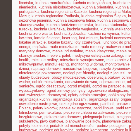
libańska
,
kuchnia marokańska
,
kuchnia meksykańska
,
kuchnia m
niemiecka
,
kuchnia niskobudżetowa
,
kuchnia orientalna
,
kuchnia 
portugalska
,
kuchnia regionalna Kaszub
,
kuchnia regionalna Małop
Mazur
,
kuchnia regionalna Podlasia
,
kuchnia regionalna Śląska
,
k
sezonowa jesienna
,
kuchnia sezonowa letnia
,
kuchnia sezonowa 
skandynawska
,
kuchnia śródziemnomorska
,
kuchnia studencka
,
turecka
,
kuchnia ukraińska
,
kuchnia węgierska
,
kuchnia wielkano
kuchnia zero waste
,
kuchnia żydowska
,
kuchnie na wymiar
,
kultu
kwietna
,
lamele ścienne
,
laser tag
,
last minute
,
łazienki nowocze
lokalne atrakcje
,
lokalne bazary
,
loty czarterowe
,
lunchbox do pra
energii
,
majówka
,
małe mieszkanie
,
małe remonty
,
malowanie meb
marynaty domowe
,
meble industrialne
,
meble klasyczne
,
meble m
skandynawskie
,
meble z palet
,
medycyna estetyczna zabiegi
,
me
health
,
miejskie rośliny
,
mieszkanie wynajmowane
,
mieszkanie z
mikrowyprawy
,
mindful eating
,
monitoring w domu
,
monitorowanie
dzieci
,
naprawy domowe
,
narciarstwo biegowe
,
nawyki żywieniow
nietolerancje pokarmowe
,
noclegi pet friendly
,
noclegi z jacuzzi
,
n
obiady budżetowe
,
obozy młodzieżowe
,
obserwacja ptaków
,
ochr
wodne
,
odbiór mieszkania
,
odnawianie drewna
,
odprawa online
,
od
seniorów
,
ogród deszczowy
,
ogród miejski
,
ogród na parapecie
,
og
wypoczynkowy
,
ogród zimowy pomysły
,
ogrzewanie ekologiczne
,
nad zwierzętami domowymi
,
opłaty administracyjne
,
opóźniony lot
organizacja kuchni
,
organizacja spiżarni
,
organizacja szafy
,
origa
oświetlenie nastrojowe
,
oszczędne ogrzewanie
,
paintball
,
pakowan
Polsce
,
palety kolorów
,
panele akustyczne
,
parki linowe
,
parki te
lotniskowe
,
permakultura
,
pieczenie chleba na zakwasie
,
pieczeni
bezglutenowe
,
piekarnictwo domowe
,
pielęgnacja bonsai
,
pielęgna
sukulentów
,
piwo kraftowe
,
planowanie posiłków
,
planowanie zaku
pobyty lecznicze
,
podatek od nieruchomości
,
podróż pociągiem
,
p
budżetowe
,
podróże edukacyjne
,
podróże kamperem
,
podróże kul