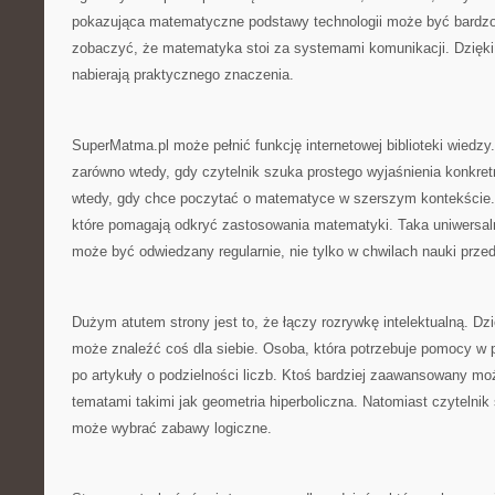
pokazująca matematyczne podstawy technologii może być bardzo
zobaczyć, że matematyka stoi za systemami komunikacji. Dzięki
nabierają praktycznego znaczenia.
SuperMatma.pl może pełnić funkcję internetowej biblioteki wiedzy.
zarówno wtedy, gdy czytelnik szuka prostego wyjaśnienia konkretn
wtedy, gdy chce poczytać o matematyce w szerszym kontekście. 
które pomagają odkryć zastosowania matematyki. Taka uniwersaln
może być odwiedzany regularnie, nie tylko w chwilach nauki prze
Dużym atutem strony jest to, że łączy rozrywkę intelektualną. Dz
może znaleźć coś dla siebie. Osoba, która potrzebuje pomocy w
po artykuły o podzielności liczb. Ktoś bardziej zaawansowany mo
tematami takimi jak geometria hiperboliczna. Natomiast czytelnik 
może wybrać zabawy logiczne.