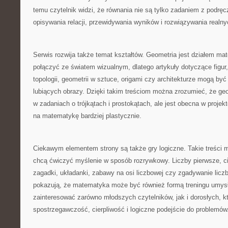
temu czytelnik widzi, że równania nie są tylko zadaniem z podrę
opisywania relacji, przewidywania wyników i rozwiązywania realn
Serwis rozwija także temat kształtów. Geometria jest działem mat
połączyć ze światem wizualnym, dlatego artykuły dotyczące figur,
topologii, geometrii w sztuce, origami czy architekturze mogą być
lubiących obrazy. Dzięki takim treściom można zrozumieć, że geom
w zadaniach o trójkątach i prostokątach, ale jest obecna w proje
na matematykę bardziej plastycznie.
Ciekawym elementem strony są także gry logiczne. Takie treści 
chcą ćwiczyć myślenie w sposób rozrywkowy. Liczby pierwsze, ci
zagadki, układanki, zabawy na osi liczbowej czy zgadywanie licz
pokazują, że matematyka może być również formą treningu umysł
zainteresować zarówno młodszych czytelników, jak i dorosłych, k
spostrzegawczość, cierpliwość i logiczne podejście do problemów