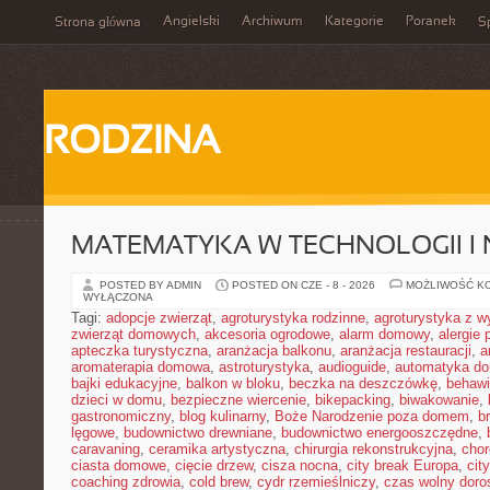
Angielski
Archiwum
Kategorie
Poranek
Strona główna
Sp
RODZINA
MATEMATYKA W TECHNOLOGII I
POSTED BY ADMIN
POSTED ON CZE - 8 - 2026
MOŻLIWOŚĆ K
WYŁĄCZONA
Tagi:
adopcje zwierząt
,
agroturystyka rodzinne
,
agroturystyka z 
zwierząt domowych
,
akcesoria ogrodowe
,
alarm domowy
,
alergie
apteczka turystyczna
,
aranżacja balkonu
,
aranżacja restauracji
,
a
aromaterapia domowa
,
astroturystyka
,
audioguide
,
automatyka d
bajki edukacyjne
,
balkon w bloku
,
beczka na deszczówkę
,
behawi
dzieci w domu
,
bezpieczne wiercenie
,
bikepacking
,
biwakowanie
,
gastronomiczny
,
blog kulinarny
,
Boże Narodzenie poza domem
,
b
lęgowe
,
budownictwo drewniane
,
budownictwo energooszczędne
,
caravaning
,
ceramika artystyczna
,
chirurgia rekonstrukcyjna
,
chor
ciasta domowe
,
cięcie drzew
,
cisza nocna
,
city break Europa
,
cit
coaching zdrowia
,
cold brew
,
cydr rzemieślniczy
,
czas wolny doro