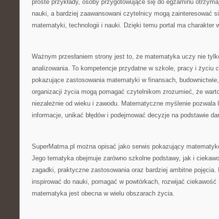
proste przykłady, osoby przygotowujące się do egzaminu otrzym
nauki, a bardziej zaawansowani czytelnicy mogą zainteresować s
matematyki, technologii i nauki. Dzięki temu portal ma charakter
Ważnym przesłaniem strony jest to, że matematyka uczy nie tylko
analizowania. To kompetencje przydatne w szkole, pracy i życiu 
pokazujące zastosowania matematyki w finansach, budownictwie, 
organizacji życia mogą pomagać czytelnikom zrozumieć, że warto 
niezależnie od wieku i zawodu. Matematyczne myślenie pozwala 
informacje, unikać błędów i podejmować decyzje na podstawie dany
SuperMatma.pl można opisać jako serwis pokazujący matematyk
Jego tematyka obejmuje zarówno szkolne podstawy, jak i ciekawost
zagadki, praktyczne zastosowania oraz bardziej ambitne pojęcia.
inspirować do nauki, pomagać w powtórkach, rozwijać ciekawość
matematyka jest obecna w wielu obszarach życia.