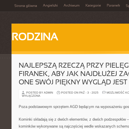
Angielski
Archiwum
Kategorie
Poranek
Strona główna
Sp
RODZINA
NAJLEPSZĄ RZECZĄ PRZY PIELĘG
FIRANEK, ABY JAK NAJDŁUŻEJ 
ONE SWÓJ PIĘKNY WYGLĄD JEST
POSTED BY ADMIN
POSTED ON PAŹ - 3 - 2025
MOŻLIWOŚĆ K
WYŁĄCZONA
Poza podstawowym sprzętem AGD będącym na wyposażeniu go
Kominki składają się z dwóch elementów, z dwóch podzespołów –
kominków wykonywane są najczęściej wedle wskazanych schemat