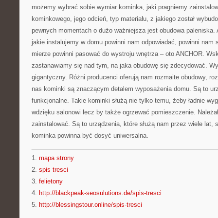
możemy wybrać sobie wymiar kominka, jaki pragniemy zainstalow
kominkowego, jego odcień, typ materiału, z jakiego został wybu
pewnych momentach o dużo ważniejsza jest obudowa paleniska. A
jakie instalujemy w domu powinni nam odpowiadać, powinni nam s
mierze powinni pasować do wystroju wnętrza – oto ANCHOR. Wsk
zastanawiamy się nad tym, na jaka obudowę się zdecydować. W
gigantyczny. Różni producenci oferują nam rozmaite obudowy, rozm
nas kominki są znaczącym detalem wyposażenia domu. Są to urz
funkcjonalne. Takie kominki służą nie tylko temu, żeby ładnie w
wdzięku salonowi lecz by także ogrzewać pomieszczenie. Należał
zainstalować. Są to urządzenia, które służą nam przez wiele lat,
kominka powinna być dosyć uniwersalna.
1.
mapa strony
2.
spis tresci
3.
felietony
4.
http://blackpeak-seosulutions.de/spis-tresci
5.
http://blessingstour.online/spis-tresci