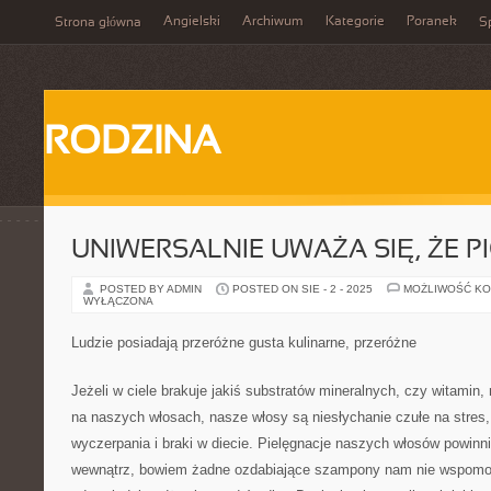
Angielski
Archiwum
Kategorie
Poranek
Strona główna
Sp
RODZINA
UNIWERSALNIE UWAŻA SIĘ, ŻE PI
POSTED BY ADMIN
POSTED ON SIE - 2 - 2025
MOŻLIWOŚĆ K
WYŁĄCZONA
Ludzie posiadają przeróżne gusta kulinarne, przeróżne
Jeżeli w ciele brakuje jakiś substratów mineralnych, czy witamin
na naszych włosach, nasze włosy są niesłychanie czułe na stres,
wyczerpania i braki w diecie. Pielęgnacje naszych włosów powin
wewnątrz, bowiem żadne ozdabiające szampony nam nie wspomogą