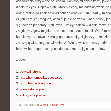
odpowiednio odżywione od środka. Doniosłymi czynnikami, jakie
diecie to cynk. Poprawia on ukrwienie cery, ma oddziaływanie na
włosa, wolno go znaleźć w orzechach włoskich, kukurydzy, migd
czynnikiem jest magnez, odnajduje się on w brokułach, fasoli, ję
się również preparaty typu loxon. Deficyt żelaza w diecie może pr
znajdziemy go w mięsie, orzechach, daktylach, fasoli. Wapń to n
budulcowy, ale również włosy go potrzebują. Najlepszym zalążki
znaczącą witaminą jest witamina A. Włosy w przede wszystkim do
brak, wobec tego musimy nie dopuszczać do jej niedostatków.
źródło:
———————————
1.
odwiedź stronę
2.
http://hemomedika-odessa.eu
3.
http://hennedesign.de
4.
przeczytaj więcej
5.
kliknij, aby poznać
CATEGORIES:
AUTA ELEKTRYCZNE