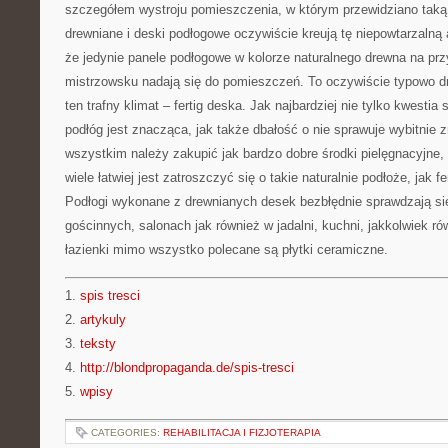
szczegółem wystroju pomieszczenia, w którym przewidziano taką 
drewniane i deski podłogowe oczywiście kreują tę niepowtarzalną a
że jedynie panele podłogowe w kolorze naturalnego drewna na pr
mistrzowsku nadają się do pomieszczeń. To oczywiście typowo dr
ten trafny klimat – fertig deska. Jak najbardziej nie tylko kwesti
podłóg jest znacząca, jak także dbałość o nie sprawuje wybitnie 
wszystkim należy zakupić jak bardzo dobre środki pielęgnacyjne, 
wiele łatwiej jest zatroszczyć się o takie naturalnie podłoże, jak 
Podłogi wykonane z drewnianych desek bezbłędnie sprawdzają si
gościnnych, salonach jak również w jadalni, kuchni, jakkolwiek ró
łazienki mimo wszystko polecane są płytki ceramiczne.
1.
spis tresci
2.
artykuly
3.
teksty
4.
http://blondpropaganda.de/spis-tresci
5.
wpisy
CATEGORIES:
REHABILITACJA I FIZJOTERAPIA