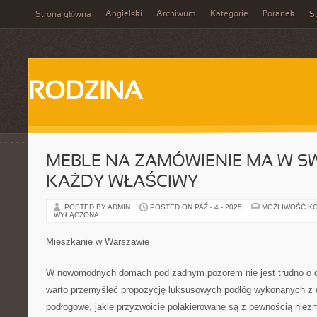
Angielski
Archiwum
Kategorie
Poranek
Strona główna
Sp
RODZINA
MEBLE NA ZAMÓWIENIE MA W SW
KAŻDY WŁAŚCIWY
POSTED BY ADMIN
POSTED ON PAŹ - 4 - 2025
MOŻLIWOŚĆ K
WYŁĄCZONA
Mieszkanie w Warszawie
W nowomodnych domach pod żadnym pozorem nie jest trudno o d
warto przemyśleć propozycję luksusowych podłóg wykonanych z d
podłogowe, jakie przyzwoicie polakierowane są z pewnością niez