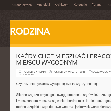
Angielski
Archiwum
Kategorie
Poranek
Strona główna
Sp
RODZINA
KAŻDY CHCE MIESZKAĆ I PRAC
MIEJSCU WYGODNYM
POSTED BY ADMIN
POSTED ON WRZ - 9 - 2025
MOŻLIWOŚĆ 
WYŁĄCZONA
Czyszczenie dywanów wydaje się być łatwą czynnością
Śliczne wnętrza przyciągają uwagę otoczenia, są również szczegól
i mieszkańcom mieszka się w nich bardzo mile. Istnieje dużo gat
można urządzić swoje domowe wnętrza, jakkolwiek warto kierowa