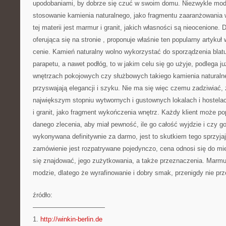
upodobaniami, by dobrze się czuć w swoim domu. Niezwykle mod
stosowanie kamienia naturalnego, jako fragmentu zaaranżowania 
tej materii jest marmur i granit, jakich własności są nieocenione. 
oferująca się na stronie
, proponuje właśnie ten popularny artykuł 
cenie. Kamień naturalny wolno wykorzystać do sporządzenia blat
parapetu, a nawet podłóg, to w jakim celu się go użyje, podlega ju
wnętrzach pokojowych czy służbowych takiego kamienia naturaln
przyswajają elegancji i szyku. Nie ma się więc czemu zadziwiać,
największym stopniu wytwornych i gustownych lokalach i hostelac
i granit, jako fragment wykończenia wnętrz. Każdy klient może p
danego zlecenia, aby miał pewność, ile go całość wyjdzie i czy g
wykonywana definitywnie za darmo, jest to skutkiem tego sprzyja
zamówienie jest rozpatrywane pojedynczo, cena odnosi się do mi
się znajdować, jego zużytkowania, a także przeznaczenia. Marmur 
modzie, dlatego że wyrafinowanie i dobry smak, przenigdy nie pr
źródło:
———————————
1.
http://winkin-berlin.de