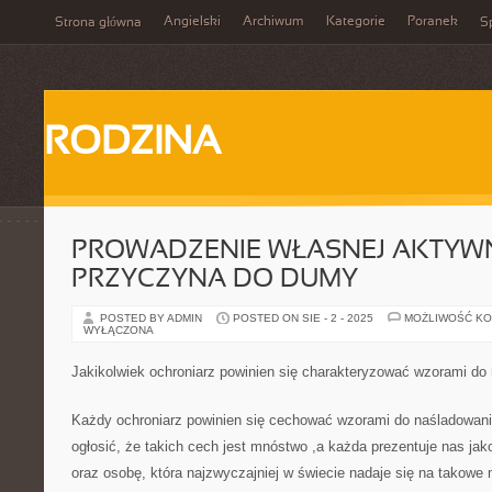
Angielski
Archiwum
Kategorie
Poranek
Strona główna
Sp
RODZINA
PROWADZENIE WŁASNEJ AKTYWN
PRZYCZYNA DO DUMY
POSTED BY ADMIN
POSTED ON SIE - 2 - 2025
MOŻLIWOŚĆ K
WYŁĄCZONA
Jakikolwiek ochroniarz powinien się charakteryzować wzorami do 
Każdy ochroniarz powinien się cechować wzorami do naśladowani
ogłosić, że takich cech jest mnóstwo ,a każda prezentuje nas ja
oraz osobę, która najzwyczajniej w świecie nadaje się na takowe