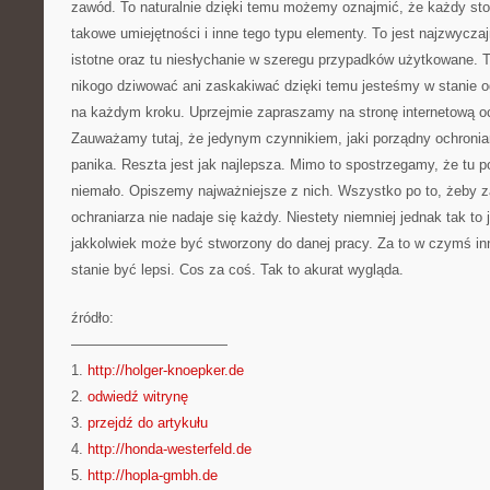
zawód. To naturalnie dzięki temu możemy oznajmić, że każdy st
takowe umiejętności i inne tego typu elementy. To jest najzwyczaj
istotne oraz tu niesłychanie w szeregu przypadków użytkowane. T
nikogo dziwować ani zaskakiwać dzięki temu jesteśmy w stanie og
na każdym kroku. Uprzejmie zapraszamy na stronę internetową 
Zauważamy tutaj, że jedynym czynnikiem, jaki porządny ochronia
panika. Reszta jest jak najlepsza. Mimo to spostrzegamy, że tu p
niemało. Opiszemy najważniejsze z nich. Wszystko po to, żeby 
ochraniarza nie nadaje się każdy. Niestety niemniej jednak tak to 
jakkolwiek może być stworzony do danej pracy. Za to w czymś i
stanie być lepsi. Cos za coś. Tak to akurat wygląda.
źródło:
———————————
1.
http://holger-knoepker.de
2.
odwiedź witrynę
3.
przejdź do artykułu
4.
http://honda-westerfeld.de
5.
http://hopla-gmbh.de