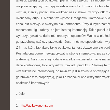
jakości. Zaletą tych opakowań jest ich duża jakość, są mocne i w
nie przecierają, wytrzymają wszelkie warunki. Firma z Bochni ofe
wymiar, starczy podać jaka wielkość nas ciekawi i w przykrótki
ukończony artykuł. Można też wybrać z magazynu kartonowe pudła
cena jest niezwykle okazyjna dla kontrahenta. Przy dużych zamó
różnorodne ulgi i rabaty, co jest istotną informacją. Takie pudeł
wykorzystywać na dużo różnorodnych sposobów. Wolno w nie ład
go przechowywać czy przewozić. Jest mnóstwo sposobności, w ja
Z firmą, która fabrykuje takie opakowania, jest dozwolone się ba
Posiada ona bowiem swoją prywatną stronę internetową, przez co 
ułatwiony. Na stronce są podane wszelkie ważne informacje na tem
dane kontaktowe, fotki artykułów i zakładu produkcji. Stronkę tę
wyszukiwarce internetowej, co również jest niezwykle sprzyjające
gruntownie z tą propozycją, jako że zaspokoi ona wszystkie wycz
opakować kartonowych.
źródło:
———————————
1.
http://acikekonomi.com