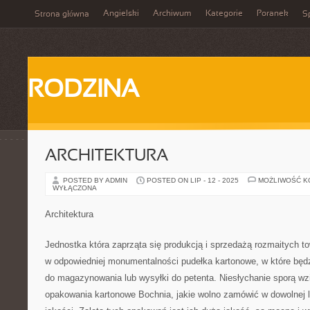
Angielski
Archiwum
Kategorie
Poranek
Strona główna
Sp
RODZINA
ARCHITEKTURA
POSTED BY ADMIN
POSTED ON LIP - 12 - 2025
MOŻLIWOŚĆ 
WYŁĄCZONA
Architektura
Jednostka która zaprząta się produkcją i sprzedażą rozmaitych 
w odpowiedniej monumentalności pudełka kartonowe, w które będ
do magazynowania lub wysyłki do petenta. Niesłychanie sporą wzi
opakowania kartonowe Bochnia, jakie wolno zamówić w dowolnej li