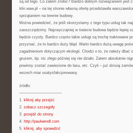
są od tego. Co zatem zrobić? Bardzo dobrym rozwiązaniem jest c
klin.waw.pl – na tej stronie własną ofertę przedstawiła warszawsk
sprzątaniem na terenie budowy.
Można powiedzieć, że jeśli skorzystamy z tego typu usług tak n
zaoszczędzimy. Najzwyczajniej w świecie budowa będzie lepiej sz
będzie czysty. Bardzo często takie usługi są trochę traktowane 
przyznać, że to bardzo duży błąd. Warto bardzo dużą uwagę pośw
zagadnieniom dotyczącym ekologii. Chodzi o to, że należy dbać o
gruzem, itp. nic złego później się nie działo. Zatem absolutnie ni
powinny zostać zawiezione do lasu, etc. Czyli – już dzisiaj zamó
wszech miar usatysfakcjonowany.
źródło:
———————————
1.
kliknij aby przejść
2.
zobacz szczegóły
3.
przejdź do strony
4.
http://paulwendl.com
5.
kliknij, aby sprawdzić