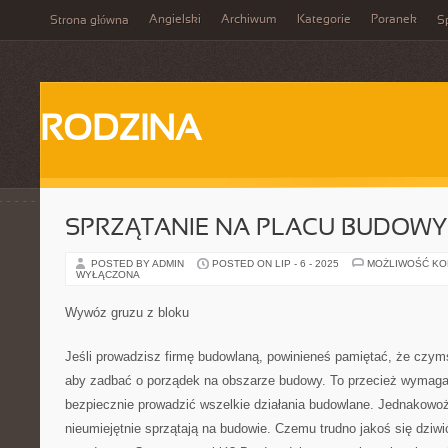
Angielski
Archiwum
Kategorie
Poranek
Strona główna
Sp
RODZINA
SPRZĄTANIE NA PLACU BUDOWY
POSTED BY ADMIN
POSTED ON LIP - 6 - 2025
MOŻLIWOŚĆ K
WYŁĄCZONA
Wywóz gruzu z bloku
Jeśli prowadzisz firmę budowlaną, powinieneś pamiętać, że czymś
aby zadbać o porządek na obszarze budowy. To przecież wymagan
bezpiecznie prowadzić wszelkie działania budowlane. Jednakowo
nieumiejętnie sprzątają na budowie. Czemu trudno jakoś się dziw