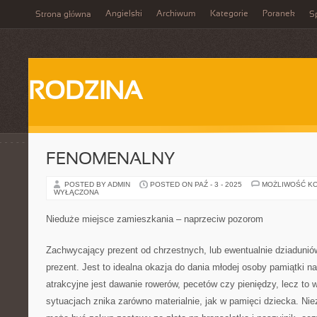
Angielski
Archiwum
Kategorie
Poranek
Strona główna
Sp
RODZINA
FENOMENALNY
POSTED BY ADMIN
POSTED ON PAŹ - 3 - 2025
MOŻLIWOŚĆ K
WYŁĄCZONA
Nieduże miejsce zamieszkania – naprzeciw pozorom
Zachwycający prezent od chrzestnych, lub ewentualnie dziaduniów
prezent. Jest to idealna okazja do dania młodej osoby pamiątki na
atrakcyjne jest dawanie rowerów, pecetów czy pieniędzy, lecz to
sytuacjach znika zarówno materialnie, jak w pamięci dziecka. Ni