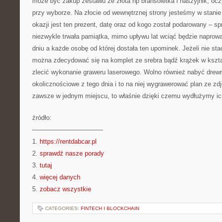
może być zakup zestawu ze złota np bransoletka i naszyjnik, ocz
przy wyborze. Na złocie od wewnętrznej strony jesteśmy w stanie
okazji jest ten prezent, datę oraz od kogo został podarowany – 
niezwykle trwała pamiątka, mimo upływu lat wciąć będzie naprow
dniu a każde osobę od której dostała ten upominek. Jeżeli nie sta
można zdecydować się na komplet ze srebra bądź krążek w kształc
zlecić wykonanie graweru laserowego. Wolno również nabyć drewn
okolicznościowe z tego dnia i to na niej wygrawerować plan ze z
zawsze w jednym miejscu, to właśnie dzięki czemu wydłużymy ic
źródło:
———————————
1.
https://rentdabcar.pl
2.
sprawdź nasze porady
3.
tutaj
4.
więcej danych
5.
zobacz wszystkie
CATEGORIES:
FINTECH I BLOCKCHAIN