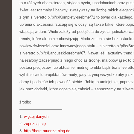
to o różnych charakterach, stylach bycia, upodobaniach oraz gust
świat jest rozmaity i barwny, zważywszy na liczbę takich elegan
z tym silveretto.pl/pl/c/Komplety-srebrne/71 to towar dla każdego.
ubrania o akcesoria rzucają się w oczy, są także takie, które popr
wtapiają w tłum. Wiele zależy od podejścia do życia, jednakże 
trendy, które aktualnie obowiązują. Moda zmienia się bez ustank
powiew świeżości oraz innowacyjnego stylu – silveretto.pl/pl/c/Bra
silveretto.pl/pl/c/Lancuszki-srebrne/67. Nawet jeśli aktualny tren
należałoby zaczerpnąć z niego chociaż trochę, ma obowiązek to 
postaci precjozów, lub aktualnie modnej torebki bądź też silverett
wybitnie wielu projektantów mody, jacy czynią wszystko aby jeszc
damy i podnieść ich pewność siebie. Robią to umiejętnie, poprzez
jak oraz dodatki, które dopełniają całości – zapraszamy na silveret
źródło:
———————————
1.
więcej danych
2.
zapoznaj się
3.
http://bare-muenze-blog.de