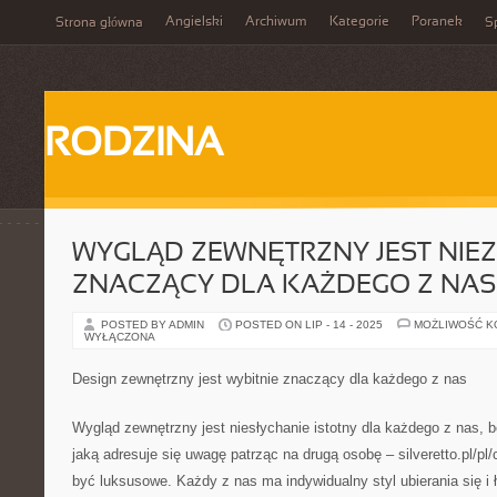
Angielski
Archiwum
Kategorie
Poranek
Strona główna
Sp
RODZINA
WYGLĄD ZEWNĘTRZNY JEST NIEZ
ZNACZĄCY DLA KAŻDEGO Z NAS
POSTED BY ADMIN
POSTED ON LIP - 14 - 2025
MOŻLIWOŚĆ 
WYŁĄCZONA
Design zewnętrzny jest wybitnie znaczący dla każdego z nas
Wygląd zewnętrzny jest niesłychanie istotny dla każdego z nas, 
jaką adresuje się uwagę patrząc na drugą osobę – silveretto.pl/p
być luksusowe. Każdy z nas ma indywidualny styl ubierania się i