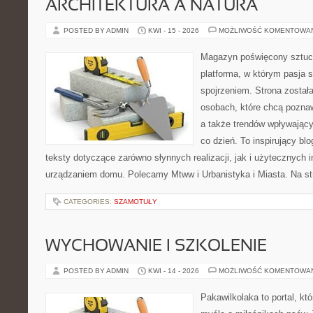
ARCHITEKTURA A NATURA
POSTED BY ADMIN
KWI - 15 - 2026
MOŻLIWOŚĆ KOMENTOWA
Magazyn poświęcony sztuce
platforma, w którym pasja 
spojrzeniem. Strona został
osobach, które chcą poznaw
a także trendów wpływając
co dzień. To inspirujący b
teksty dotyczące zarówno słynnych realizacji, jak i użytecznych i
urządzaniem domu. Polecamy Mtww i Urbanistyka i Miasta. Na stro
CATEGORIES:
SZAMOTUŁY
WYCHOWANIE I SZKOLENIE
POSTED BY ADMIN
KWI - 14 - 2026
MOŻLIWOŚĆ KOMENTOWA
Pakawilkolaka to portal, kt