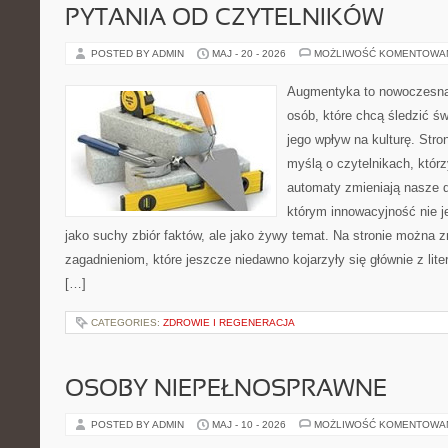
PYTANIA OD CZYTELNIKÓW
POSTED BY ADMIN
MAJ - 20 - 2026
MOŻLIWOŚĆ KOMENTOWA
Augmentyka to nowoczesna 
osób, które chcą śledzić św
jego wpływ na kulturę. Stro
myślą o czytelnikach, którzy
automaty zmieniają nasze d
którym innowacyjność nie j
jako suchy zbiór faktów, ale jako żywy temat. Na stronie można 
zagadnieniom, które jeszcze niedawno kojarzyły się głównie z liter
[…]
CATEGORIES:
ZDROWIE I REGENERACJA
OSOBY NIEPEŁNOSPRAWNE
POSTED BY ADMIN
MAJ - 10 - 2026
MOŻLIWOŚĆ KOMENTOWA