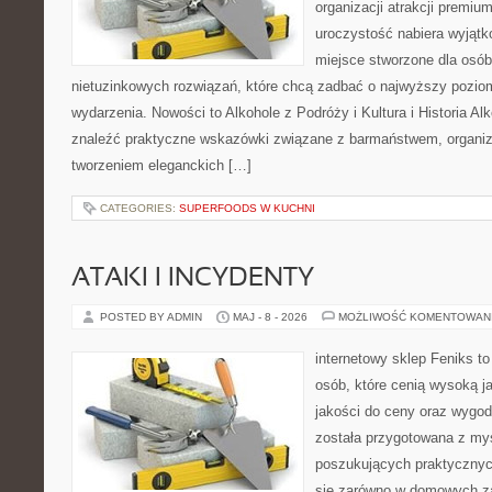
organizacji atrakcji premiu
uroczystość nabiera wyjątk
miejsce stworzone dla osó
nietuzinkowych rozwiązań, które chcą zadbać o najwyższy pozi
wydarzenia. Nowości to Alkohole z Podróży i Kultura i Historia Al
znaleźć praktyczne wskazówki związane z barmaństwem, organiz
tworzeniem eleganckich […]
CATEGORIES:
SUPERFOODS W KUCHNI
ATAKI I INCYDENTY
POSTED BY ADMIN
MAJ - 8 - 2026
MOŻLIWOŚĆ KOMENTOWAN
internetowy sklep Feniks t
osób, które cenią wysoką j
jakości do ceny oraz wygod
została przygotowana z my
poszukujących praktycznyc
się zarówno w domowych za