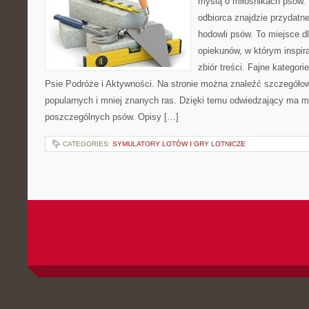
myślą o miłośnikach psów. 
odbiorca znajdzie przydatn
hodowli psów. To miejsce d
opiekunów, w którym inspira
zbiór treści. Fajne kategori
Psie Podróże i Aktywności. Na stronie można znaleźć szczegółow
popularnych i mniej znanych ras. Dzięki temu odwiedzający ma 
poszczególnych psów. Opisy […]
CATEGORIES:
SYMULATORY LOTÓW I GRY LOTNICZE