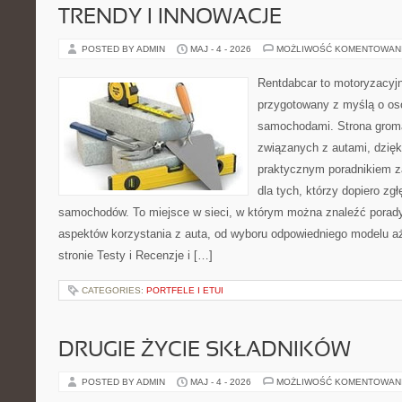
TRENDY I INNOWACJE
POSTED BY ADMIN
MAJ - 4 - 2026
MOŻLIWOŚĆ KOMENTOWAN
Rentdabcar to motoryzacyjn
przygotowany z myślą o oso
samochodami. Strona grom
związanych z autami, dzię
praktycznym poradnikiem za
dla tych, którzy dopiero zgł
samochodów. To miejsce w sieci, w którym można znaleźć porad
aspektów korzystania z auta, od wyboru odpowiedniego modelu aż
stronie Testy i Recenzje i […]
CATEGORIES:
PORTFELE I ETUI
DRUGIE ŻYCIE SKŁADNIKÓW
POSTED BY ADMIN
MAJ - 4 - 2026
MOŻLIWOŚĆ KOMENTOWAN