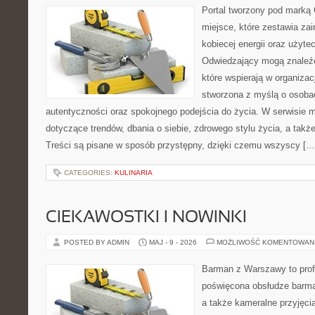
Portal tworzony pod marką
miejsce, które zestawia zai
kobiecej energii oraz użyte
Odwiedzający mogą znaleźć 
które wspierają w organizacj
stworzona z myślą o osobac
autentyczności oraz spokojnego podejścia do życia. W serwisie 
dotyczące trendów, dbania o siebie, zdrowego stylu życia, a także 
Treści są pisane w sposób przystępny, dzięki czemu wszyscy […
CATEGORIES:
KULINARIA
CIEKAWOSTKI I NOWINKI
POSTED BY ADMIN
MAJ - 9 - 2026
MOŻLIWOŚĆ KOMENTOWAN
Barman z Warszawy to prof
poświęcona obsłudze barmań
a także kameralne przyjęcia