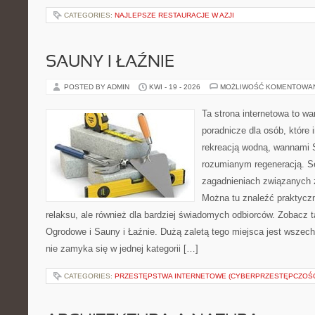
CATEGORIES:
NAJLEPSZE RESTAURACJE W AZJI
SAUNY I ŁAŹNIE
POSTED BY ADMIN
KWI - 19 - 2026
MOŻLIWOŚĆ KOMENTOWA
Ta strona internetowa to w
poradnicze dla osób, które i
rekreacją wodną, wannami 
rozumianym regeneracją. Se
zagadnieniach związanych z
Można tu znaleźć praktyczn
relaksu, ale również dla bardziej świadomych odbiorców. Zobacz
Ogrodowe i Sauny i Łaźnie. Dużą zaletą tego miejsca jest wszechs
nie zamyka się w jednej kategorii […]
CATEGORIES:
PRZESTĘPSTWA INTERNETOWE (CYBERPRZESTĘPCZOŚ