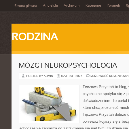
Angielski
Archiwum
Kategorie
Poranek
Strona główna
Sp
RODZINA
MÓZG I NEUROPSYCHOLOGIA
POSTED BY ADMIN
MAJ - 23 - 2026
MOŻLIWOŚĆ KOMENTOWA
Tęczowa Przystań to blog, 
psychiczne spotyka się z 
doświadczeniem. To portal 
które chcą zrozumieć mec
Tęczowa Przystań dobrze od
ponieważ kojarzy się z be
jednocześnie zaprasza do zatrzymania się nad tym, co dzieje si