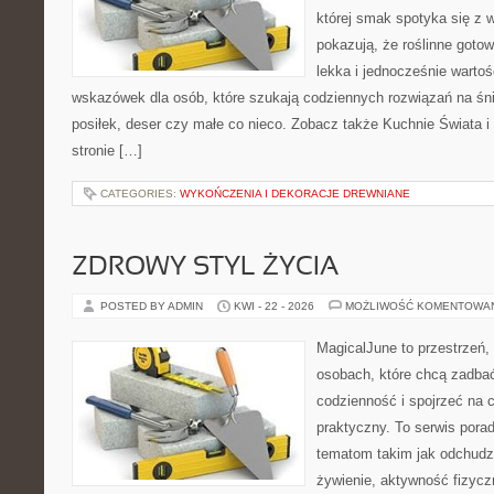
której smak spotyka się z 
pokazują, że roślinne goto
lekka i jednocześnie warto
wskazówek dla osób, które szukają codziennych rozwiązań na śni
posiłek, deser czy małe co nieco. Zobacz także Kuchnie Świata 
stronie […]
CATEGORIES:
WYKOŃCZENIA I DEKORACJE DREWNIANE
ZDROWY STYL ŻYCIA
POSTED BY ADMIN
KWI - 22 - 2026
MOŻLIWOŚĆ KOMENTOWA
MagicalJune to przestrzeń,
osobach, które chcą zadbać
codzienność i spojrzeć na 
praktyczny. To serwis por
tematom takim jak odchudz
żywienie, aktywność fizyczn