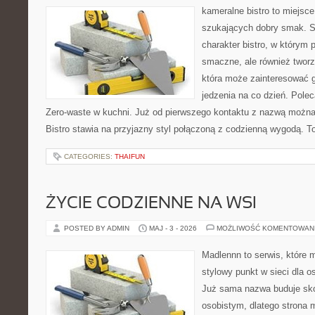
kameralne bistro to miejsce
szukających dobry smak. S
charakter bistro, w którym p
smaczne, ale również twor
która może zainteresować 
jedzenia na co dzień. Pol
Zero-waste w kuchni. Już od pierwszego kontaktu z nazwą można 
Bistro stawia na przyjazny styl połączoną z codzienną wygodą. T
CATEGORIES:
THAIFUN
ŻYCIE CODZIENNE NA WSI
POSTED BY ADMIN
MAJ - 3 - 2026
MOŻLIWOŚĆ KOMENTOWAN
Madlennn to serwis, które 
stylowy punkt w sieci dla 
Już sama nazwa buduje sko
osobistym, dlatego strona