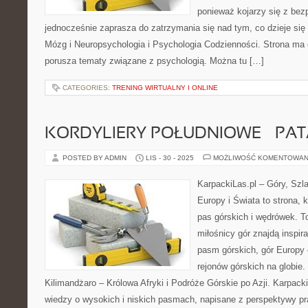
ponieważ kojarzy się z be
jednocześnie zaprasza do zatrzymania się nad tym, co dzieje si
Mózg i Neuropsychologia i Psychologia Codzienności. Strona ma 
porusza tematy związane z psychologią. Można tu […]
CATEGORIES:
TRENING WIRTUALNY I ONLINE
KORDYLIERY POŁUDNIOWE – PA
POSTED BY ADMIN
LIS - 30 - 2025
MOŻLIWOŚĆ KOMENTOWAN
KarpackiLas.pl – Góry, Szl
Europy i Świata to strona, 
pas górskich i wędrówek. To
miłośnicy gór znajdą inspir
pasm górskich, gór Europy 
rejonów górskich na globie
Kilimandżaro – Królowa Afryki i Podróże Górskie po Azji. Karpac
wiedzy o wysokich i niskich pasmach, napisane z perspektywy pr