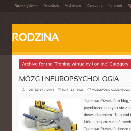
Angielski
Archiwum
Kategorie
Poranek
Strona główna
Sp
RODZINA
Archive for the ‘Trening wirtualny i online’ Category
MÓZG I NEUROPSYCHOLOGIA
POSTED BY ADMIN
MAJ - 23 - 2026
MOŻLIWOŚĆ KOMENTOWA
Tęczowa Przystań to blog, 
psychiczne spotyka się z 
doświadczeniem. To portal 
które chcą zrozumieć mec
Tęczowa Przystań dobrze od