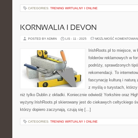
CATEGORIES:
TRENING WIRTUALNY I ONLINE
KORNWALIA I DEVON
POSTED BY ADMIN
LIS - 11 - 2025
MOŻLIWOŚĆ KOMENTOWAN
IrishRoots.pl to miejsce, w
folderów reklamowych w fo
podróży, sprawdzonych tip
rekomendacji. To internetow
fascynację kulturą i naturą
z myślą o turystach, którz
niż tylko Dublin z okładki. Koniecznie odwiedź Yorkshire oraz Hig
wyżyny.IrishRoots.pl skierowany jest do ciekawych celtyckiego św
którzy dopiero zaczynają, czują się […]
CATEGORIES:
TRENING WIRTUALNY I ONLINE