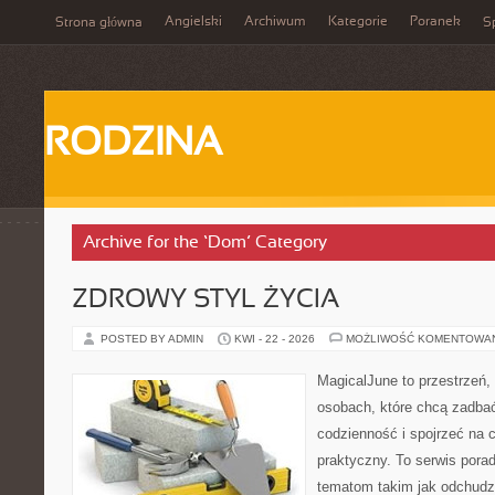
Angielski
Archiwum
Kategorie
Poranek
Strona główna
Sp
RODZINA
Archive for the ‘Dom’ Category
ZDROWY STYL ŻYCIA
POSTED BY ADMIN
KWI - 22 - 2026
MOŻLIWOŚĆ KOMENTOWA
MagicalJune to przestrzeń,
osobach, które chcą zadbać
codzienność i spojrzeć na 
praktyczny. To serwis por
tematom takim jak odchudz