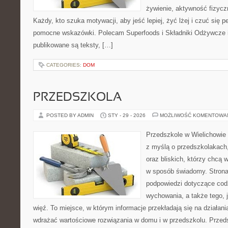
żywienie, aktywność fizyczn
Każdy, kto szuka motywacji, aby jeść lepiej, żyć lżej i czuć się pe
pomocne wskazówki. Polecam Superfoods i Składniki Odżywcze i 
publikowane są teksty, […]
CATEGORIES:
DOM
PRZEDSZKOLA
POSTED BY ADMIN
STY - 29 - 2026
MOŻLIWOŚĆ KOMENTOWA
Przedszkole w Wielichowie 
z myślą o przedszkolakach
oraz bliskich, którzy chcą 
w sposób świadomy. Stron
podpowiedzi dotyczące cod
wychowania, a także tego,
więź. To miejsce, w którym informacje przekładają się na działani
wdrażać wartościowe rozwiązania w domu i w przedszkolu. Przeds