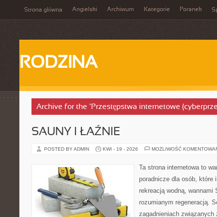
Angielski
Archiwum
Kategorie
Poranek
Strona główna
Sp
RODZINA
Archive for the ‘Przestępstwa internetowe (cyberprz
SAUNY I ŁAŹNIE
POSTED BY ADMIN
KWI - 19 - 2026
MOŻLIWOŚĆ KOMENTOWA
Ta strona internetowa to w
poradnicze dla osób, które i
rekreacją wodną, wannami 
rozumianym regeneracją. Se
zagadnieniach związanych z