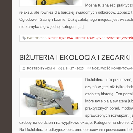
Można tu znaleźć praktyczn
relaksu, ale również dla bardziej świadomych odbiorców. Zobacz
Ogrodowe i Sauny i Łaźnie. Dużą zaletą tego miejsca jest wszechs
nie zamyka się w jednej kategorii […]
CATEGORIES:
PRZESTĘPSTWA INTERNETOWE (CYBERPRZESTĘPCZOŚ
BIŻUTERIA I EKOLOGIA I ZEGARKI
POSTED BY ADMIN
LIS - 27 - 2025
MOŻLIWOŚĆ KOMENTOWAN
DoJubilera.pl to przestrzeń
czymś więcej niż tylko dod
osobistą historię. Ten porta
które uwielbiają światem jub
praktycznych porad, modowy
sprawdzonych rozwiązań, ja
ozdoby na co dzień i na wyjątkowe okazje. Kategorie na stronie:
Na DoJubilera.pl odkryjesz obszerne opracowania poświęcone biżu