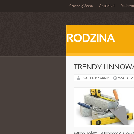
Angielski
Archiw
Strona główna
RODZINA
TRENDY I INNOW
POSTED BY ADMIN
MAJ - 4 - 2
samochodów. To miejsce w sieci,