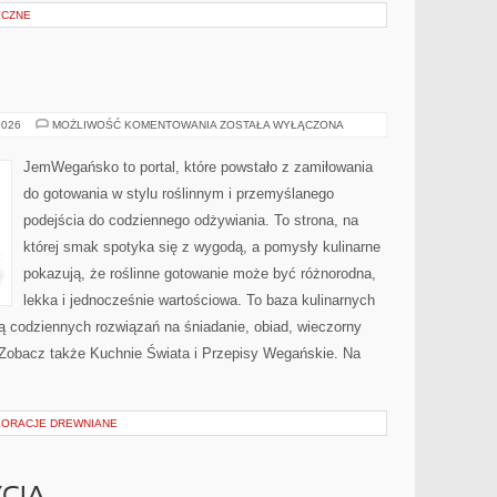
YCZNE
BEZ
2026
MOŻLIWOŚĆ KOMENTOWANIA
ZOSTAŁA WYŁĄCZONA
CUKRU
I
FIT
JemWegańsko to portal, które powstało z zamiłowania
do gotowania w stylu roślinnym i przemyślanego
podejścia do codziennego odżywiania. To strona, na
której smak spotyka się z wygodą, a pomysły kulinarne
pokazują, że roślinne gotowanie może być różnorodna,
lekka i jednocześnie wartościowa. To baza kulinarnych
ą codziennych rozwiązań na śniadanie, obiad, wieczorny
. Zobacz także Kuchnie Świata i Przepisy Wegańskie. Na
KORACJE DREWNIANE