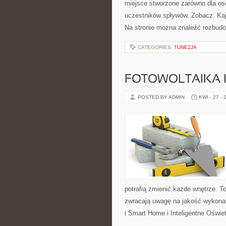
miejsce stworzone zarówno dla os
uczestników spływów. Zobacz: Kaj
Na stronie można znaleźć rozbud
CATEGORIES:
TUNEZJA
FOTOWOLTAIKA 
POSTED BY ADMIN
KWI - 27 - 
potrafią zmienić każde wnętrze. To
zwracają uwagę na jakość wykonan
i Smart Home i Inteligentne Oświe