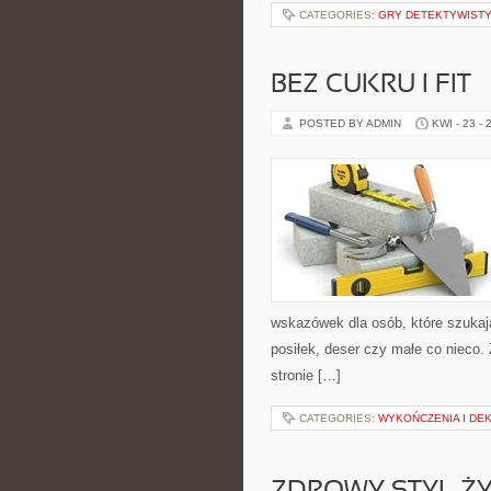
CATEGORIES:
GRY DETEKTYWIST
BEZ CUKRU I FIT
POSTED BY ADMIN
KWI - 23 - 
wskazówek dla osób, które szukaj
posiłek, deser czy małe co nieco
stronie […]
CATEGORIES:
WYKOŃCZENIA I DE