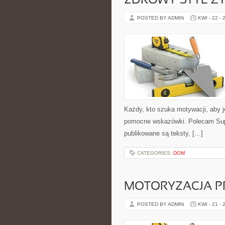
ZDROWY STYL ŻY
POSTED BY ADMIN
KWI - 22 - 
Każdy, kto szuka motywacji, aby jeś
pomocne wskazówki. Polecam Super
publikowane są teksty, […]
CATEGORIES:
DOM
MOTORYZACJA P
POSTED BY ADMIN
KWI - 21 - 