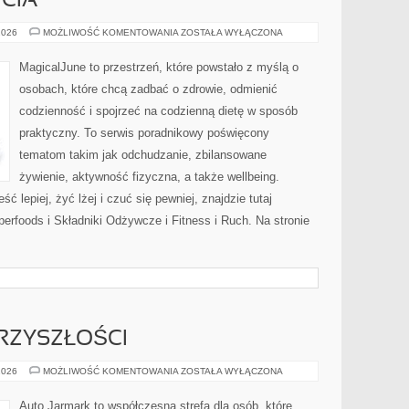
CIA
ZDROWY
2026
MOŻLIWOŚĆ KOMENTOWANIA
ZOSTAŁA WYŁĄCZONA
STYL
ŻYCIA
MagicalJune to przestrzeń, które powstało z myślą o
osobach, które chcą zadbać o zdrowie, odmienić
codzienność i spojrzeć na codzienną dietę w sposób
praktyczny. To serwis poradnikowy poświęcony
tematom takim jak odchudzanie, zbilansowane
żywienie, aktywność fizyczna, a także wellbeing.
ć lepiej, żyć lżej i czuć się pewniej, znajdzie tutaj
foods i Składniki Odżywcze i Fitness i Ruch. Na stronie
RZYSZŁOŚCI
MOTORYZACJA
2026
MOŻLIWOŚĆ KOMENTOWANIA
ZOSTAŁA WYŁĄCZONA
PRZYSZŁOŚCI
Auto Jarmark to współczesna strefa dla osób, które