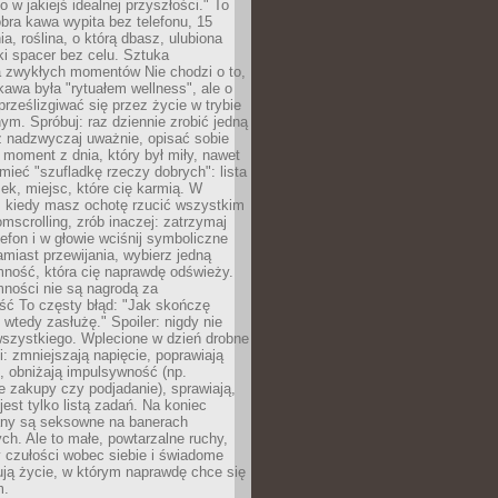
ko w jakiejś idealnej przyszłości." To
ra kawa wypita bez telefonu, 15
ia, roślina, o którą dbasz, ulubiona
tki spacer bez celu. Sztuka
a zwykłych momentów Nie chodzi o to,
awa była "rytuałem wellness", ale o
 prześlizgiwać się przez życie w trybie
m. Spróbuj: raz dziennie zrobić jedną
z nadzwyczaj uważnie, opisać sobie
moment z dnia, który był miły, nawet
 mieć "szufladkę rzeczy dobrych": lista
żek, miejsc, które cię karmią. W
, kiedy masz ochotę rzucić wszystkim
omscrolling, zrób inaczej: zatrzymaj
elefon i w głowie wciśnij symboliczne
miast przewijania, wybierz jedną
mność, która cię naprawdę odświeży.
mności nie są nagrodą za
ść To częsty błąd: "Jak skończę
 wtedy zasłużę." Spoiler: nigdy nie
szystkiego. Wplecione w dzień drobne
: zmniejszają napięcie, poprawiają
, obniżają impulsywność (np.
 zakupy czy podjadanie), sprawiają,
jest tylko listą zadań. Na koniec
any są seksowne na banerach
h. Ale to małe, powtarzalne ruchy,
 czułości wobec siebie i świadome
ją życie, w którym naprawdę chce się
m.