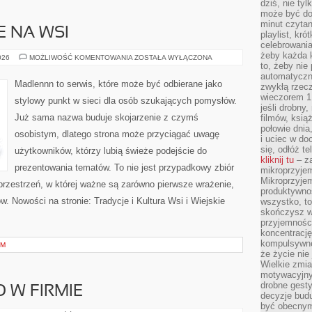
dziś, nie tyl
może być dob
minut czytan
E NA WSI
playlist, kró
celebrowani
żeby każda k
ŻYCIE
026
MOŻLIWOŚĆ KOMENTOWANIA
ZOSTAŁA WYŁĄCZONA
CODZIENNE
to, żeby nie
NA
automatyczny
WSI
Madlennn to serwis, które może być odbierane jako
zwykłą rzec
wieczorem 1 
stylowy punkt w sieci dla osób szukających pomysłów.
jeśli drobny,
Już sama nazwa buduje skojarzenie z czymś
filmów, ksią
połowie dnia
osobistym, dlatego strona może przyciągać uwagę
i uciec w do
się, odłóż t
użytkowników, którzy lubią świeże podejście do
kliknij tu
– za
prezentowania tematów. To nie jest przypadkowy zbiór
mikroprzyje
Mikroprzyje
 przestrzeń, w której ważne są zarówno pierwsze wrażenie,
produktywno
w. Nowości na stronie: Tradycje i Kultura Wsi i Wiejskie
wszystko, to
skończysz w
przyjemności
koncentrację
kompulsywne
EM
że życie nie 
Wielkie zmi
motywacyjnyc
drobne gesty
 W FIRMIE
decyzje budu
być obecny