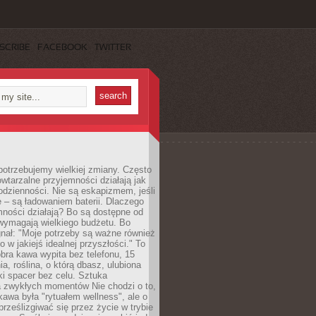
SCRIBE
FACEBOOK
TWITTER
otrzebujemy wielkiej zmiany. Często
owtarzalne przyjemności działają jak
odzienności. Nie są eskapizmem, jeśli
 – są ładowaniem baterii. Dlaczego
ności działają? Bo są dostępne od
 wymagają wielkiego budżetu. Bo
nał: "Moje potrzeby są ważne również
ko w jakiejś idealnej przyszłości." To
ra kawa wypita bez telefonu, 15
ia, roślina, o którą dbasz, ulubiona
tki spacer bez celu. Sztuka
a zwykłych momentów Nie chodzi o to,
awa była "rytuałem wellness", ale o
 prześlizgiwać się przez życie w trybie