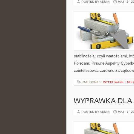
POSTED BY ADMIN
MAJ - 2 - 2
stabilnością, czyli wartościami, 
Polecam: Prawne Aspekty Cyberbez
zainteresować zarówno zarządców 
CATEGORIES:
WYCHOWANIE I ROD
WYPRAWKA DLA
POSTED BY ADMIN
MAJ - 1 - 2