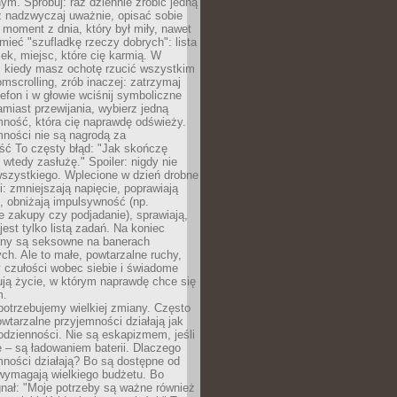
m. Spróbuj: raz dziennie zrobić jedną
z nadzwyczaj uważnie, opisać sobie
moment z dnia, który był miły, nawet
 mieć "szufladkę rzeczy dobrych": lista
żek, miejsc, które cię karmią. W
, kiedy masz ochotę rzucić wszystkim
omscrolling, zrób inaczej: zatrzymaj
elefon i w głowie wciśnij symboliczne
miast przewijania, wybierz jedną
mność, która cię naprawdę odświeży.
mności nie są nagrodą za
ść To częsty błąd: "Jak skończę
 wtedy zasłużę." Spoiler: nigdy nie
szystkiego. Wplecione w dzień drobne
: zmniejszają napięcie, poprawiają
, obniżają impulsywność (np.
 zakupy czy podjadanie), sprawiają,
jest tylko listą zadań. Na koniec
any są seksowne na banerach
h. Ale to małe, powtarzalne ruchy,
 czułości wobec siebie i świadome
ją życie, w którym naprawdę chce się
m.
otrzebujemy wielkiej zmiany. Często
owtarzalne przyjemności działają jak
odzienności. Nie są eskapizmem, jeśli
 – są ładowaniem baterii. Dlaczego
ności działają? Bo są dostępne od
 wymagają wielkiego budżetu. Bo
nał: "Moje potrzeby są ważne również