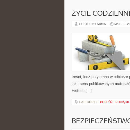
ŻYCIE CODZIENN
POSTED BY ADMIN
MAJ - 3 - 2
treści, lecz przyjemna w odbiorze
jak i sens publikowanych materiałó
Historie […]
CATEGORIES:
PODRÓŻE POCIĄGI
BEZPIECZEŃSTWO