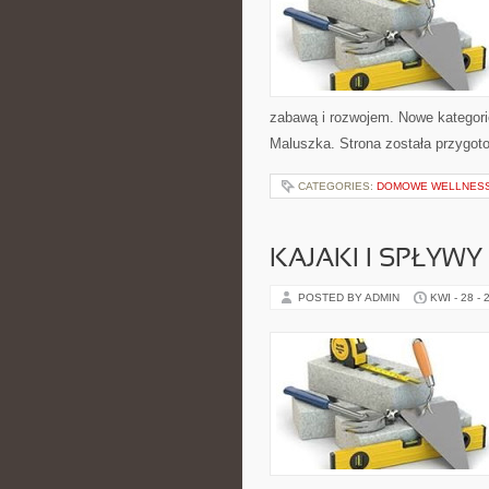
zabawą i rozwojem. Nowe kategorie
Maluszka. Strona została przygot
CATEGORIES:
DOMOWE WELLNES
KAJAKI I SPŁYW
POSTED BY ADMIN
KWI - 28 - 