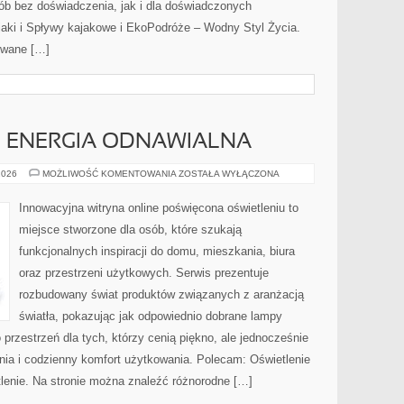
ób bez doświadczenia, jak i dla doświadczonych
aki i Spływy kajakowe i EkoPodróże – Wodny Styl Życia.
owane […]
I ENERGIA ODNAWIALNA
FOTOWOLTAIKA
2026
MOŻLIWOŚĆ KOMENTOWANIA
ZOSTAŁA WYŁĄCZONA
I
ENERGIA
ODNAWIALNA
Innowacyjna witryna online poświęcona oświetleniu to
miejsce stworzone dla osób, które szukają
funkcjonalnych inspiracji do domu, mieszkania, biura
oraz przestrzeni użytkowych. Serwis prezentuje
rozbudowany świat produktów związanych z aranżacją
światła, pokazując jak odpowiednio dobrane lampy
 przestrzeń dla tych, którzy cenią piękno, ale jednocześnie
ia i codzienny komfort użytkowania. Polecam: Oświetlenie
tlenie. Na stronie można znaleźć różnorodne […]