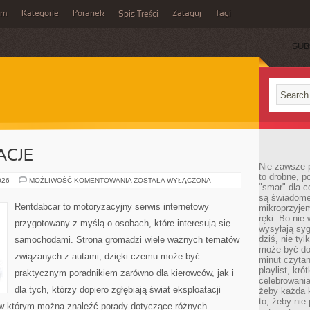
um
Kategorie
Poranek
Zataguj
Tagi
Spis Treści
SUB
ACJE
Nie zawsze p
to drobne, p
TRENDY
026
MOŻLIWOŚĆ KOMENTOWANIA
ZOSTAŁA WYŁĄCZONA
"smar" dla c
I
INNOWACJE
są świadome
Rentdabcar to motoryzacyjny serwis internetowy
mikroprzyjem
ręki. Bo nie
przygotowany z myślą o osobach, które interesują się
wysyłają syg
dziś, nie tyl
samochodami. Strona gromadzi wiele ważnych tematów
może być dob
związanych z autami, dzięki czemu może być
minut czytan
playlist, kró
praktycznym poradnikiem zarówno dla kierowców, jak i
celebrowani
dla tych, którzy dopiero zgłębiają świat eksploatacji
żeby każda k
to, żeby nie
 w którym można znaleźć porady dotyczące różnych