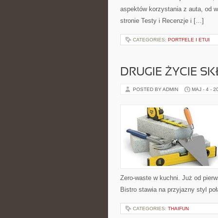
aspektów korzystania z auta, od 
stronie Testy i Recenzje i […]
CATEGORIES:
PORTFELE I ETUI
DRUGIE ŻYCIE S
POSTED BY ADMIN
MAJ - 4 - 2
Zero-waste w kuchni. Już od pier
Bistro stawia na przyjazny styl p
CATEGORIES:
THAIFUN