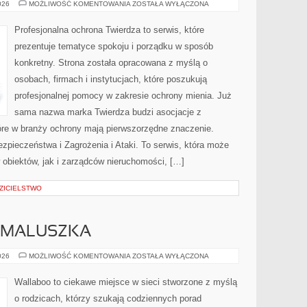
BEZPIECZEŃSTWO
026
MOŻLIWOŚĆ KOMENTOWANIA
ZOSTAŁA WYŁĄCZONA
W
FIRMIE
Profesjonalna ochrona Twierdza to serwis, które
prezentuje tematyce spokoju i porządku w sposób
konkretny. Strona została opracowana z myślą o
osobach, firmach i instytucjach, które poszukują
profesjonalnej pomocy w zakresie ochrony mienia. Już
sama nazwa marka Twierdza budzi asocjacje z
które w branży ochrony mają pierwszorzędne znaczenie.
pieczeństwa i Zagrożenia i Ataki. To serwis, która może
obiektów, jak i zarządców nieruchomości, […]
ZICIELSTWO
 MALUSZKA
WYPRAWKA
026
MOŻLIWOŚĆ KOMENTOWANIA
ZOSTAŁA WYŁĄCZONA
DLA
MALUSZKA
Wallaboo to ciekawe miejsce w sieci stworzone z myślą
o rodzicach, którzy szukają codziennych porad