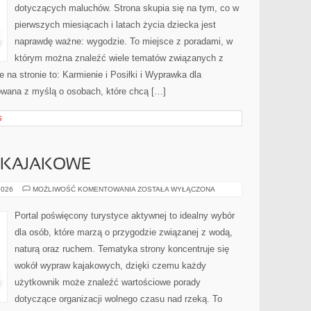
dotyczących maluchów. Strona skupia się na tym, co w
pierwszych miesiącach i latach życia dziecka jest
naprawdę ważne: wygodzie. To miejsce z poradami, w
którym można znaleźć wiele tematów związanych z
 na stronie to: Karmienie i Posiłki i Wyprawka dla
owana z myślą o osobach, które chcą […]
S
Y KAJAKOWE
KAJAKI
2026
MOŻLIWOŚĆ KOMENTOWANIA
ZOSTAŁA WYŁĄCZONA
I
SPŁYWY
KAJAKOWE
Portal poświęcony turystyce aktywnej to idealny wybór
dla osób, które marzą o przygodzie związanej z wodą,
naturą oraz ruchem. Tematyka strony koncentruje się
wokół wypraw kajakowych, dzięki czemu każdy
użytkownik może znaleźć wartościowe porady
dotyczące organizacji wolnego czasu nad rzeką. To