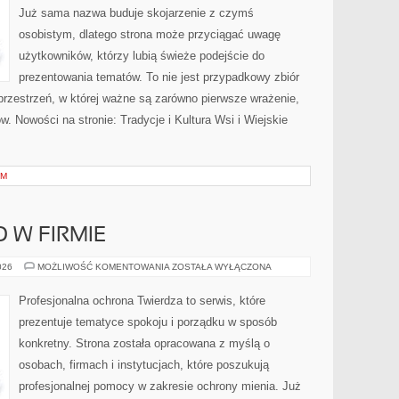
Już sama nazwa buduje skojarzenie z czymś
osobistym, dlatego strona może przyciągać uwagę
użytkowników, którzy lubią świeże podejście do
prezentowania tematów. To nie jest przypadkowy zbiór
 przestrzeń, w której ważne są zarówno pierwsze wrażenie,
w. Nowości na stronie: Tradycje i Kultura Wsi i Wiejskie
EM
 W FIRMIE
BEZPIECZEŃSTWO
026
MOŻLIWOŚĆ KOMENTOWANIA
ZOSTAŁA WYŁĄCZONA
W
FIRMIE
Profesjonalna ochrona Twierdza to serwis, które
prezentuje tematyce spokoju i porządku w sposób
konkretny. Strona została opracowana z myślą o
osobach, firmach i instytucjach, które poszukują
profesjonalnej pomocy w zakresie ochrony mienia. Już