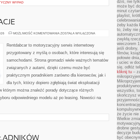
dziś, nie tyl
TYCZNY WYPAD
może być dob
minut czytan
playlist, kró
celebrowani
ACJE
żeby każda k
to, żeby nie
TRENDY
026
MOŻLIWOŚĆ KOMENTOWANIA
ZOSTAŁA WYŁĄCZONA
automatyczny
I
zwykłą rzec
INNOWACJE
wieczorem 1 
Rentdabcar to motoryzacyjny serwis internetowy
jeśli drobny,
przygotowany z myślą o osobach, które interesują się
filmów, ksią
połowie dnia
samochodami. Strona gromadzi wiele ważnych tematów
i uciec w do
się, odłóż t
związanych z autami, dzięki czemu może być
kliknij tu
– za
praktycznym poradnikiem zarówno dla kierowców, jak i
mikroprzyje
Mikroprzyje
dla tych, którzy dopiero zgłębiają świat eksploatacji
produktywno
 w którym można znaleźć porady dotyczące różnych
wszystko, to
skończysz w
wyboru odpowiedniego modelu aż po leasing. Nowości na
przyjemności
koncentrację
kompulsywne
że życie nie 
Wielkie zmi
motywacyjnyc
drobne gesty
decyzje budu
KŁADNIKÓW
być obecny