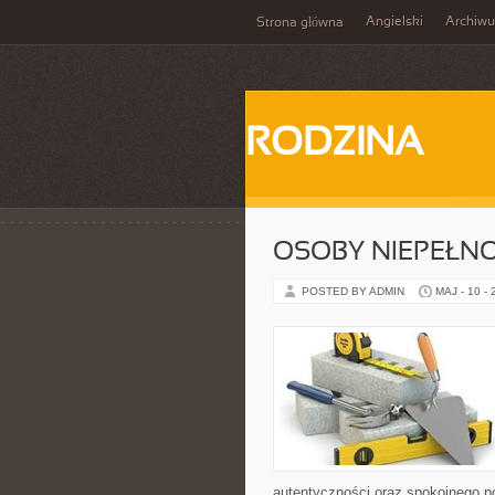
Angielski
Archiw
Strona główna
RODZINA
OSOBY NIEPEŁN
POSTED BY ADMIN
MAJ - 10 -
autentyczności oraz spokojnego p