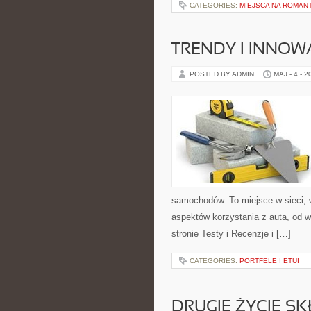
CATEGORIES:
MIEJSCA NA ROMAN
TRENDY I INNOW
POSTED BY ADMIN
MAJ - 4 - 2
samochodów. To miejsce w sieci,
aspektów korzystania z auta, od 
stronie Testy i Recenzje i […]
CATEGORIES:
PORTFELE I ETUI
DRUGIE ŻYCIE S