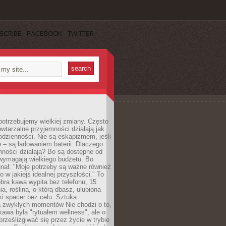
SCRIBE
FACEBOOK
TWITTER
otrzebujemy wielkiej zmiany. Często
owtarzalne przyjemności działają jak
odzienności. Nie są eskapizmem, jeśli
 – są ładowaniem baterii. Dlaczego
ności działają? Bo są dostępne od
 wymagają wielkiego budżetu. Bo
nał: "Moje potrzeby są ważne również
ko w jakiejś idealnej przyszłości." To
ra kawa wypita bez telefonu, 15
ia, roślina, o którą dbasz, ulubiona
tki spacer bez celu. Sztuka
a zwykłych momentów Nie chodzi o to,
awa była "rytuałem wellness", ale o
 prześlizgiwać się przez życie w trybie