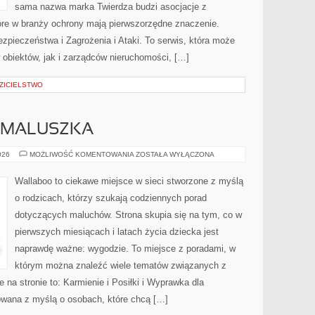
sama nazwa marka Twierdza budzi asocjacje z
które w branży ochrony mają pierwszorzędne znaczenie.
pieczeństwa i Zagrożenia i Ataki. To serwis, która może
obiektów, jak i zarządców nieruchomości, […]
ZICIELSTWO
 MALUSZKA
WYPRAWKA
026
MOŻLIWOŚĆ KOMENTOWANIA
ZOSTAŁA WYŁĄCZONA
DLA
MALUSZKA
Wallaboo to ciekawe miejsce w sieci stworzone z myślą
o rodzicach, którzy szukają codziennych porad
dotyczących maluchów. Strona skupia się na tym, co w
pierwszych miesiącach i latach życia dziecka jest
naprawdę ważne: wygodzie. To miejsce z poradami, w
którym można znaleźć wiele tematów związanych z
 na stronie to: Karmienie i Posiłki i Wyprawka dla
owana z myślą o osobach, które chcą […]