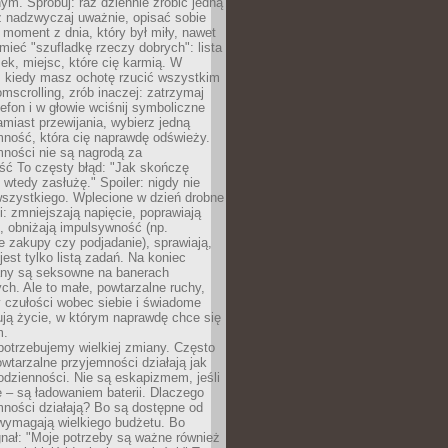
m. Spróbuj: raz dziennie zrobić jedną
z nadzwyczaj uważnie, opisać sobie
moment z dnia, który był miły, nawet
 mieć "szufladkę rzeczy dobrych": lista
żek, miejsc, które cię karmią. W
, kiedy masz ochotę rzucić wszystkim
omscrolling, zrób inaczej: zatrzymaj
elefon i w głowie wciśnij symboliczne
miast przewijania, wybierz jedną
mność, która cię naprawdę odświeży.
mności nie są nagrodą za
ść To częsty błąd: "Jak skończę
 wtedy zasłużę." Spoiler: nigdy nie
szystkiego. Wplecione w dzień drobne
: zmniejszają napięcie, poprawiają
, obniżają impulsywność (np.
 zakupy czy podjadanie), sprawiają,
jest tylko listą zadań. Na koniec
any są seksowne na banerach
h. Ale to małe, powtarzalne ruchy,
 czułości wobec siebie i świadome
ją życie, w którym naprawdę chce się
m.
otrzebujemy wielkiej zmiany. Często
owtarzalne przyjemności działają jak
odzienności. Nie są eskapizmem, jeśli
 – są ładowaniem baterii. Dlaczego
ności działają? Bo są dostępne od
 wymagają wielkiego budżetu. Bo
nał: "Moje potrzeby są ważne również