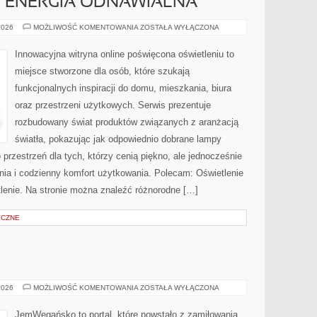
I ENERGIA ODNAWIALNA
FOTOWOLTAIKA
2026
MOŻLIWOŚĆ KOMENTOWANIA
ZOSTAŁA WYŁĄCZONA
I
ENERGIA
ODNAWIALNA
Innowacyjna witryna online poświęcona oświetleniu to
miejsce stworzone dla osób, które szukają
funkcjonalnych inspiracji do domu, mieszkania, biura
oraz przestrzeni użytkowych. Serwis prezentuje
rozbudowany świat produktów związanych z aranżacją
światła, pokazując jak odpowiednio dobrane lampy
 przestrzeń dla tych, którzy cenią piękno, ale jednocześnie
ia i codzienny komfort użytkowania. Polecam: Oświetlenie
tlenie. Na stronie można znaleźć różnorodne […]
YCZNE
BEZ
2026
MOŻLIWOŚĆ KOMENTOWANIA
ZOSTAŁA WYŁĄCZONA
CUKRU
I
FIT
JemWegańsko to portal, które powstało z zamiłowania