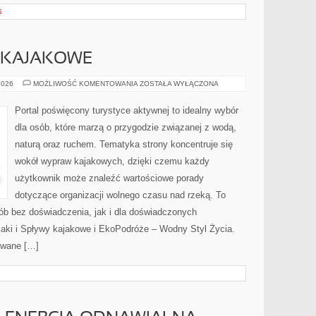
S
Y KAJAKOWE
KAJAKI
2026
MOŻLIWOŚĆ KOMENTOWANIA
ZOSTAŁA WYŁĄCZONA
I
SPŁYWY
KAJAKOWE
Portal poświęcony turystyce aktywnej to idealny wybór
dla osób, które marzą o przygodzie związanej z wodą,
naturą oraz ruchem. Tematyka strony koncentruje się
wokół wypraw kajakowych, dzięki czemu każdy
użytkownik może znaleźć wartościowe porady
dotyczące organizacji wolnego czasu nad rzeką. To
ób bez doświadczenia, jak i dla doświadczonych
aki i Spływy kajakowe i EkoPodróże – Wodny Styl Życia.
owane […]