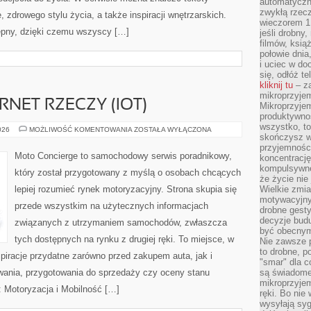
automatyczny
zwykłą rzec
, zdrowego stylu życia, a także inspiracji wnętrzarskich.
wieczorem 1 
ępny, dzięki czemu wszyscy […]
jeśli drobny,
filmów, ksią
połowie dnia
i uciec w do
się, odłóż t
kliknij tu
– za
mikroprzyje
RNET RZECZY (IOT)
Mikroprzyje
produktywno
wszystko, to
ŁĄCZNOŚĆ
026
MOŻLIWOŚĆ KOMENTOWANIA
ZOSTAŁA WYŁĄCZONA
skończysz w
I
INTERNET
przyjemności
RZECZY
Moto Concierge to samochodowy serwis poradnikowy,
koncentrację
(IOT)
kompulsywne
który został przygotowany z myślą o osobach chcących
że życie nie 
lepiej rozumieć rynek motoryzacyjny. Strona skupia się
Wielkie zmi
motywacyjnyc
przede wszystkim na użytecznych informacjach
drobne gesty
decyzje budu
związanych z utrzymaniem samochodów, zwłaszcza
być obecny
tych dostępnych na rynku z drugiej ręki. To miejsce, w
Nie zawsze p
to drobne, p
piracje przydatne zarówno przed zakupem auta, jak i
"smar" dla c
wania, przygotowania do sprzedaży czy oceny stanu
są świadome
mikroprzyjem
: Motoryzacja i Mobilność […]
ręki. Bo nie
wysyłają syg