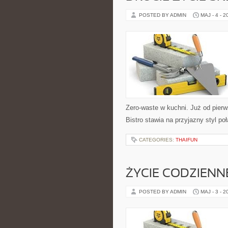
POSTED BY ADMIN
MAJ - 4 - 2
Zero-waste w kuchni. Już od pier
Bistro stawia na przyjazny styl p
CATEGORIES:
THAIFUN
ŻYCIE CODZIENN
POSTED BY ADMIN
MAJ - 3 - 2