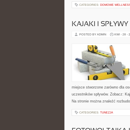
CATEGORIES:
DOMOWE WELLNES
KAJAKI I SPŁYW
POSTED BY ADMIN
KWI - 28 - 
miejsce stworzone zarówno dla os
uczestników spływów. Zobacz: Kaj
Na stronie można znaleźć rozbud
CATEGORIES:
TUNEZJA