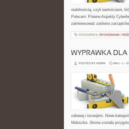
stabilnością, czyli wartościami, 
Polecam: Prawne Aspekty Cyberbez
zainteresować zarówno zarządców 
CATEGORIES:
WYCHOWANIE I ROD
WYPRAWKA DLA
POSTED BY ADMIN
MAJ - 1 - 2
zabawą i rozwojem. Nowe kategorie
Maluszka. Strona została przygot