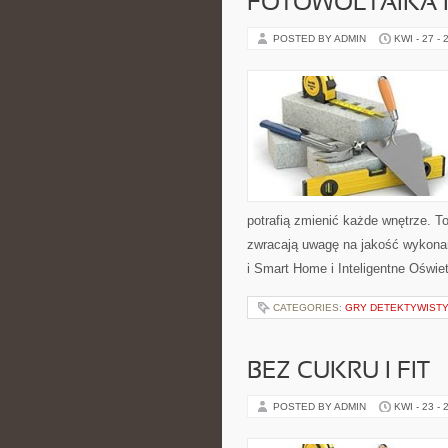
FOTOWOLTAIKA 
POSTED BY ADMIN
KWI - 27 - 
potrafią zmienić każde wnętrze. To
zwracają uwagę na jakość wykonan
i Smart Home i Inteligentne Oświe
CATEGORIES:
GRY DETEKTYWIST
BEZ CUKRU I FIT
POSTED BY ADMIN
KWI - 23 - 