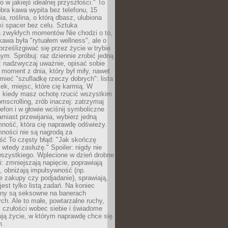
ko w jakiejś idealnej przyszłości." To
ra kawa wypita bez telefonu, 15
ia, roślina, o którą dbasz, ulubiona
tki spacer bez celu. Sztuka
a zwykłych momentów Nie chodzi o to,
awa była "rytuałem wellness", ale o
 prześlizgiwać się przez życie w trybie
m. Spróbuj: raz dziennie zrobić jedną
z nadzwyczaj uważnie, opisać sobie
moment z dnia, który był miły, nawet
 mieć "szufladkę rzeczy dobrych": lista
żek, miejsc, które cię karmią. W
, kiedy masz ochotę rzucić wszystkim
omscrolling, zrób inaczej: zatrzymaj
elefon i w głowie wciśnij symboliczne
miast przewijania, wybierz jedną
mność, która cię naprawdę odświeży.
mności nie są nagrodą za
ść To częsty błąd: "Jak skończę
 wtedy zasłużę." Spoiler: nigdy nie
szystkiego. Wplecione w dzień drobne
: zmniejszają napięcie, poprawiają
, obniżają impulsywność (np.
 zakupy czy podjadanie), sprawiają,
jest tylko listą zadań. Na koniec
any są seksowne na banerach
h. Ale to małe, powtarzalne ruchy,
 czułości wobec siebie i świadome
ją życie, w którym naprawdę chce się
m.