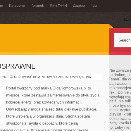
um
Kategorie
Poranek
Zataguj
Tagi
Spis Treści
SUB
OSPRAWNE
Nie zawsze p
to drobne, p
OSOBY
 2026
MOŻLIWOŚĆ KOMENTOWANIA
ZOSTAŁA WYŁĄCZONA
"smar" dla c
NIEPEŁNOSPRAWNE
są świadome
mikroprzyjem
Portal tworzony pod marką OlgaKomorowska.pl to
ręki. Bo nie
miejsce, które zestawia zainteresowanie do stylu życia,
wysyłają syg
dziś, nie tyl
kobiecej energii oraz użytecznych informacji.
może być dob
Odwiedzający mogą znaleźć tutaj ciekawe publikacje,
minut czytan
playlist, kró
które wspierają w organizacji dnia. Strona została
celebrowani
żeby każda k
stworzona z myślą o osobach, które cenią
to, żeby nie
odejścia do życia. W serwisie można znaleźć teksty