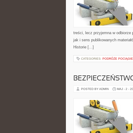
treści, lecz przyjemna w odbiorze
jak i sens publikowanych materiałó
Historie […]
CATEGORIES:
PODRÓŻE POCIĄGI
BEZPIECZEŃSTWO
POSTED BY ADMIN
MAJ - 2 - 2