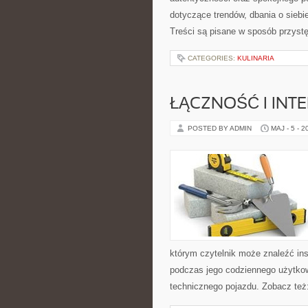
dotyczące trendów, dbania o siebie
Treści są pisane w sposób przyst
CATEGORIES:
KULINARIA
ŁĄCZNOŚĆ I INTE
POSTED BY ADMIN
MAJ - 5 - 2
którym czytelnik może znaleźć ins
podczas jego codziennego użytko
technicznego pojazdu. Zobacz też