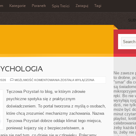
um
Kategorie
Poranek
Zataguj
Tagi
Spis Treści
SUB
SYCHOLOGIA
Nie zawsze p
to drobne, p
MÓZG
 2026
MOŻLIWOŚĆ KOMENTOWANIA
ZOSTAŁA WYŁĄCZONA
"smar" dla c
I
są świadome
NEUROPSYCHOLOGIA
mikroprzyjem
Tęczowa Przystań to blog, w którym zdrowie
ręki. Bo nie
psychiczne spotyka się z praktycznym
wysyłają syg
dziś, nie tyl
doświadczeniem. To portal tworzona z myślą o osobach,
może być dob
które chcą zrozumieć mechanizmy zachowania. Nazwa
minut czytan
playlist, kró
Tęczowa Przystań dobrze oddaje klimat tego miejsca,
celebrowani
żeby każda k
ponieważ kojarzy się z bezpieczeństwem, a
to, żeby nie
ania się nad tym, co dzieje się w człowieku. Polecamy