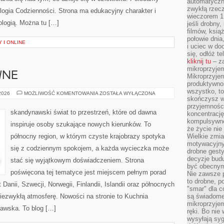
automatyczny
zwykłą rzec
logia Codzienności. Strona ma edukacyjny charakter i
wieczorem 1 
logią. Można tu […]
jeśli drobny,
filmów, ksią
połowie dnia
 I ONLINE
i uciec w do
się, odłóż t
kliknij tu
– za
mikroprzyje
WNE
Mikroprzyje
produktywno
wszystko, to
PODRÓŻE
 2026
MOŻLIWOŚĆ KOMENTOWANIA
ZOSTAŁA WYŁĄCZONA
skończysz w
AKTYWNE
przyjemności
skandynawski świat to przestrzeń, które od dawna
koncentrację
kompulsywne
inspiruje osoby szukające nowych kierunków. To
że życie nie 
północny region, w którym czyste krajobrazy spotyka
Wielkie zmi
motywacyjnyc
się z codziennym spokojem, a każda wycieczka może
drobne gesty
decyzje budu
stać się wyjątkowym doświadczeniem. Strona
być obecny
poświęcona tej tematyce jest miejscem pełnym porad
Nie zawsze p
to drobne, p
Danii, Szwecji, Norwegii, Finlandii, Islandii oraz północnych
"smar" dla c
niezwykłą atmosferę. Nowości na stronie to Kuchnia
są świadome
mikroprzyjem
awska. To blog […]
ręki. Bo nie
wysyłają syg