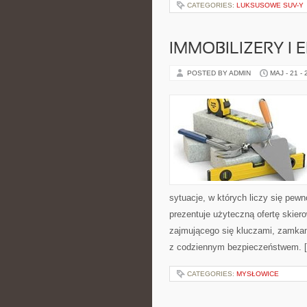
CATEGORIES:
LUKSUSOWE SUV-Y
IMMOBILIZERY I
POSTED BY ADMIN
MAJ - 21 -
sytuacje, w których liczy się pew
prezentuje użyteczną ofertę skie
zajmującego się kluczami, zamka
z codziennym bezpieczeństwem. 
CATEGORIES:
MYSŁOWICE