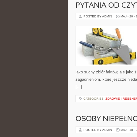
PYTANIA OD CZ
POSTED BY ADMIN
MAJ - 20 -
jako suchy zbiór faktów, ale jako
zagadnieniom, które jeszcze niedawn
[…]
CATEGORIES:
ZDROWIE I REGENE
OSOBY NIEPEŁN
POSTED BY ADMIN
MAJ - 10 -