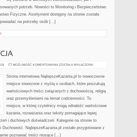
nsowanych potrzeb. Nowości to Monitoring i Bezpieczeństwo
ństwo Fizyczne. Asortyment dostępny na stronie została
powiadać na potrzeby osób […]
I
YCJA
KOŚCIÓŁ
026
MOŻLIWOŚĆ KOMENTOWANIA
ZOSTAŁA WYŁĄCZONA
I
TRADYCJA
Strona internetowa NajlepszeKazania.pl to nowoczesne
miejsce stworzone z myślą o osobach, które poszukują
wartościowych treści związanych z duchowością, religią
oraz przemyśleniami na temat codzienności. To
miejsce, w której czytelnicy mogą odnaleźć wartościowe
kazania, rozważania oraz teksty pomagające lepiej
eń i duchowych doświadczeń. Kategorie na stronie to
a i Duchowość. NajlepszeKazania.pl zostało przygotowane z
arnie poznawać treści niosące […]