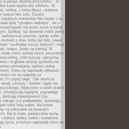
ko w jakiejś idealnej przyszłości." To
ra kawa wypita bez telefonu, 15
ia, roślina, o którą dbasz, ulubiona
tki spacer bez celu. Sztuka
a zwykłych momentów Nie chodzi o to,
awa była "rytuałem wellness", ale o
 prześlizgiwać się przez życie w trybie
m. Spróbuj: raz dziennie zrobić jedną
z nadzwyczaj uważnie, opisać sobie
moment z dnia, który był miły, nawet
 mieć "szufladkę rzeczy dobrych": lista
żek, miejsc, które cię karmią. W
, kiedy masz ochotę rzucić wszystkim
omscrolling, zrób inaczej: zatrzymaj
elefon i w głowie wciśnij symboliczne
miast przewijania, wybierz jedną
mność, która cię naprawdę odświeży.
mności nie są nagrodą za
ść To częsty błąd: "Jak skończę
 wtedy zasłużę." Spoiler: nigdy nie
szystkiego. Wplecione w dzień drobne
: zmniejszają napięcie, poprawiają
, obniżają impulsywność (np.
 zakupy czy podjadanie), sprawiają,
jest tylko listą zadań. Na koniec
any są seksowne na banerach
h. Ale to małe, powtarzalne ruchy,
 czułości wobec siebie i świadome
ją życie, w którym naprawdę chce się
m.