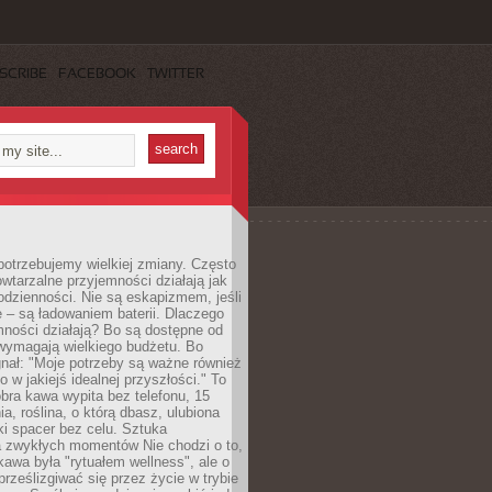
SCRIBE
FACEBOOK
TWITTER
otrzebujemy wielkiej zmiany. Często
owtarzalne przyjemności działają jak
odzienności. Nie są eskapizmem, jeśli
 – są ładowaniem baterii. Dlaczego
ności działają? Bo są dostępne od
 wymagają wielkiego budżetu. Bo
nał: "Moje potrzeby są ważne również
ko w jakiejś idealnej przyszłości." To
ra kawa wypita bez telefonu, 15
ia, roślina, o którą dbasz, ulubiona
tki spacer bez celu. Sztuka
a zwykłych momentów Nie chodzi o to,
awa była "rytuałem wellness", ale o
 prześlizgiwać się przez życie w trybie