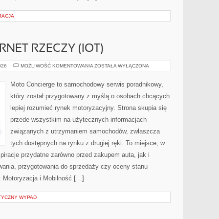
RACJA
RNET RZECZY (IOT)
ŁĄCZNOŚĆ
026
MOŻLIWOŚĆ KOMENTOWANIA
ZOSTAŁA WYŁĄCZONA
I
INTERNET
RZECZY
Moto Concierge to samochodowy serwis poradnikowy,
(IOT)
który został przygotowany z myślą o osobach chcących
lepiej rozumieć rynek motoryzacyjny. Strona skupia się
przede wszystkim na użytecznych informacjach
związanych z utrzymaniem samochodów, zwłaszcza
tych dostępnych na rynku z drugiej ręki. To miejsce, w
piracje przydatne zarówno przed zakupem auta, jak i
wania, przygotowania do sprzedaży czy oceny stanu
: Motoryzacja i Mobilność […]
TYCZNY WYPAD