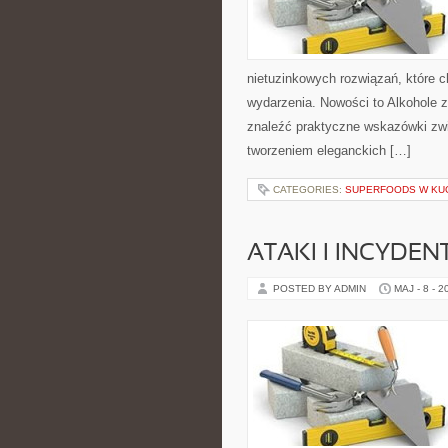
nietuzinkowych rozwiązań, które
wydarzenia. Nowości to Alkohole z 
znaleźć praktyczne wskazówki zw
tworzeniem eleganckich […]
CATEGORIES:
SUPERFOODS W KU
ATAKI I INCYDEN
POSTED BY ADMIN
MAJ - 8 - 2