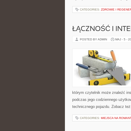
CATEGORIES:
ZDROWIE I REGENE
ŁĄCZNOŚĆ I INTE
POSTED BY ADMIN
MAJ - 5 - 2
którym czytelnik może znaleźć ins
podczas jego codziennego użytko
technicznego pojazdu. Zobacz też
CATEGORIES:
MIEJSCA NA ROMAN