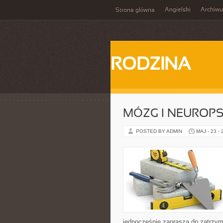
Angielski
Archiw
Strona główna
RODZINA
MÓZG I NEUROP
POSTED BY ADMIN
MAJ - 23 -
jednocześnie zaprasza do zatrzym