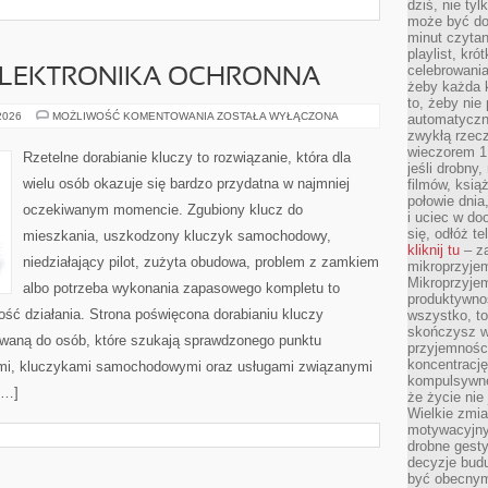
dziś, nie tyl
może być dob
minut czytan
playlist, kró
celebrowani
 ELEKTRONIKA OCHRONNA
żeby każda k
to, żeby nie
IMMOBILIZERY
 2026
MOŻLIWOŚĆ KOMENTOWANIA
ZOSTAŁA WYŁĄCZONA
automatyczny
I
zwykłą rzec
ELEKTRONIKA
wieczorem 1 
OCHRONNA
Rzetelne dorabianie kluczy to rozwiązanie, która dla
jeśli drobny,
wielu osób okazuje się bardzo przydatna w najmniej
filmów, ksią
połowie dnia
oczekiwanym momencie. Zgubiony klucz do
i uciec w do
się, odłóż t
mieszkania, uszkodzony kluczyk samochodowy,
kliknij tu
– za
niedziałający pilot, zużyta obudowa, problem z zamkiem
mikroprzyje
Mikroprzyje
albo potrzeba wykonania zapasowego kompletu to
produktywno
ność działania. Strona poświęcona dorabianiu kluczy
wszystko, to
skończysz w
rowaną do osób, które szukają sprawdzonego punktu
przyjemności
koncentrację
mi, kluczykami samochodowymi oraz usługami związanymi
kompulsywne
[…]
że życie nie 
Wielkie zmi
motywacyjnyc
drobne gesty
decyzje budu
być obecny