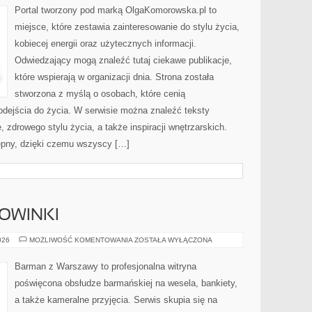
Portal tworzony pod marką OlgaKomorowska.pl to
miejsce, które zestawia zainteresowanie do stylu życia,
kobiecej energii oraz użytecznych informacji.
Odwiedzający mogą znaleźć tutaj ciekawe publikacje,
które wspierają w organizacji dnia. Strona została
stworzona z myślą o osobach, które cenią
odejścia do życia. W serwisie można znaleźć teksty
, zdrowego stylu życia, a także inspiracji wnętrzarskich.
ępny, dzięki czemu wszyscy […]
NOWINKI
CIEKAWOSTKI
026
MOŻLIWOŚĆ KOMENTOWANIA
ZOSTAŁA WYŁĄCZONA
I
NOWINKI
Barman z Warszawy to profesjonalna witryna
poświęcona obsłudze barmańskiej na wesela, bankiety,
a także kameralne przyjęcia. Serwis skupia się na