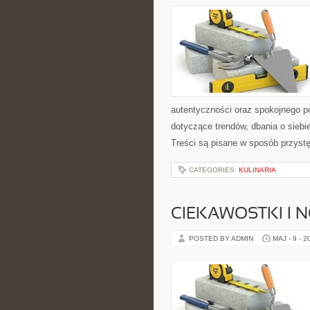
autentyczności oraz spokojnego p
dotyczące trendów, dbania o siebie
Treści są pisane w sposób przyst
CATEGORIES:
KULINARIA
CIEKAWOSTKI I 
POSTED BY ADMIN
MAJ - 9 - 2