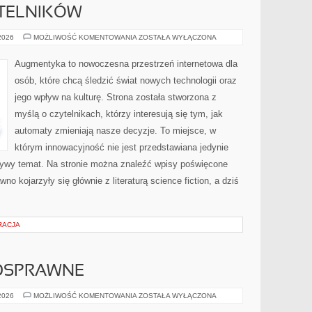
YTELNIKÓW
PYTANIA
 2026
MOŻLIWOŚĆ KOMENTOWANIA
ZOSTAŁA WYŁĄCZONA
OD
CZYTELNIKÓW
Augmentyka to nowoczesna przestrzeń internetowa dla
osób, które chcą śledzić świat nowych technologii oraz
jego wpływ na kulturę. Strona została stworzona z
myślą o czytelnikach, którzy interesują się tym, jak
automaty zmieniają nasze decyzje. To miejsce, w
którym innowacyjność nie jest przedstawiana jedynie
 żywy temat. Na stronie można znaleźć wpisy poświęcone
o kojarzyły się głównie z literaturą science fiction, a dziś
RACJA
OSPRAWNE
OSOBY
 2026
MOŻLIWOŚĆ KOMENTOWANIA
ZOSTAŁA WYŁĄCZONA
NIEPEŁNOSPRAWNE