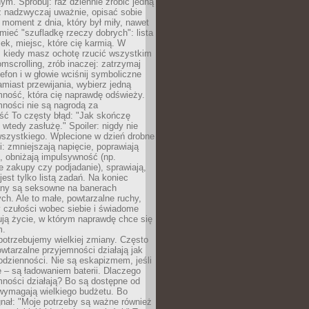
m. Spróbuj: raz dziennie zrobić jedną
z nadzwyczaj uważnie, opisać sobie
moment z dnia, który był miły, nawet
 mieć "szufladkę rzeczy dobrych": lista
żek, miejsc, które cię karmią. W
, kiedy masz ochotę rzucić wszystkim
omscrolling, zrób inaczej: zatrzymaj
elefon i w głowie wciśnij symboliczne
miast przewijania, wybierz jedną
mność, która cię naprawdę odświeży.
mności nie są nagrodą za
ść To częsty błąd: "Jak skończę
 wtedy zasłużę." Spoiler: nigdy nie
szystkiego. Wplecione w dzień drobne
: zmniejszają napięcie, poprawiają
, obniżają impulsywność (np.
 zakupy czy podjadanie), sprawiają,
jest tylko listą zadań. Na koniec
any są seksowne na banerach
h. Ale to małe, powtarzalne ruchy,
 czułości wobec siebie i świadome
ją życie, w którym naprawdę chce się
m.
otrzebujemy wielkiej zmiany. Często
owtarzalne przyjemności działają jak
odzienności. Nie są eskapizmem, jeśli
 – są ładowaniem baterii. Dlaczego
ności działają? Bo są dostępne od
 wymagają wielkiego budżetu. Bo
nał: "Moje potrzeby są ważne również