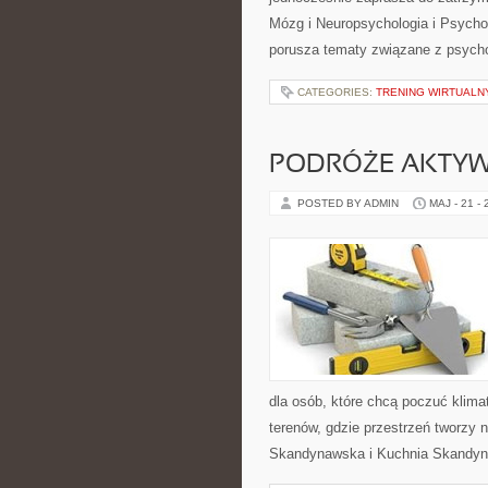
Mózg i Neuropsychologia i Psycho
porusza tematy związane z psycho
CATEGORIES:
TRENING WIRTUALNY
PODRÓŻE AKTY
POSTED BY ADMIN
MAJ - 21 -
dla osób, które chcą poczuć klimat 
terenów, gdzie przestrzeń tworzy 
Skandynawska i Kuchnia Skandyn