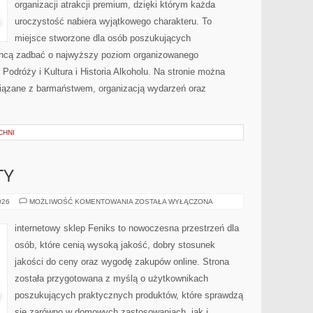
organizacji atrakcji premium, dzięki którym każda
uroczystość nabiera wyjątkowego charakteru. To
miejsce stworzone dla osób poszukujących
 chcą zadbać o najwyższy poziom organizowanego
Podróży i Kultura i Historia Alkoholu. Na stronie można
iązane z barmaństwem, organizacją wydarzeń oraz
CHNI
TY
ATAKI
026
MOŻLIWOŚĆ KOMENTOWANIA
ZOSTAŁA WYŁĄCZONA
I
INCYDENTY
internetowy sklep Feniks to nowoczesna przestrzeń dla
osób, które cenią wysoką jakość, dobry stosunek
jakości do ceny oraz wygodę zakupów online. Strona
została przygotowana z myślą o użytkownikach
poszukujących praktycznych produktów, które sprawdzą
się zarówno w domowych zastosowaniach, jak i