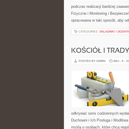
podczas realizacji bardziej zaawa
Fizyczne i Monitoring i Bezpiecze
opracowana w taki sposób, aby od
CATEGORIES:
SKŁADNIKI I DODATK
KOŚCIÓŁ I TRAD
POSTED BY ADMIN
MAJ - 6 - 2
odkrywać sens codziennych wydarz
Duchowni i Ich Posługa i Modlitw
myślą o osobach, które chcą regul