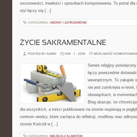
sezonowości, trwałości i sposobach komponowania. To portal dla m
styl łączy się […]
CATEGORIES:
UMOWY I ZATRUDNIENIE
ŻYCIE SAKRAMENTALNE
POSTED BY ADMIN
KWI - 7 - 2026
MOŻLIWOŚĆ KOMENTOWAN
Serwis religijny poświęcony
łączy powszednie doświadc
wewnętrznym. To zakątek in
nie jest zamknięta w teorii
obowiązkach, w momentach 
Blog ukazuje, że chrześci
dla wszystkich, a treści publikowane na stronie wspierają w pogł
centrum wiedzy, które zachęca do refleksji, modlitwy oraz odkry
stronie Kościół w […]
CATEGORIES:
MIEJSCA Z KLIMATEM