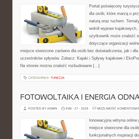
Portal poświęcony turystyc
dla osób, które marzą o pr
naturą oraz ruchem. Tematy
wokół wypraw kajakowych, 
użytkownik może znaleźć w
dotyczące organizacji woln
miejsce stworzone zarówno dla osób bez doświadczenia, jak i dl
uczestników spływów. Zobacz: Kajaki i Spływy kajakowe i EkoPo
Na stronie można znaleźć rozbudowane […]
CATEGORIES:
TUNEZJA
FOTOWOLTAIKA I ENERGIA ODN
POSTED BY ADMIN
KWI - 27 - 2026
MOŻLIWOŚĆ KOMENTOWA
Innowacyjna witryna online 
miejsce stworzone dla osób
funkcjonalnych inspiracji d