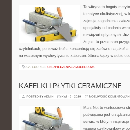
Ta witryna to bogaty meryt
tematyce okulistycznej, w 
zajmują zagadnienia związan
specjalisty od badania wzr
rozwiązań optycznych. Już 
że jest to przestrzeń przy
czytelnikach, ponieważ treści koncentrują się zarówno na jakości 
na wczesnym wychwytywaniu zaburzeń. Strona łączy w sobie cec
CATEGORIES:
UBEZPIECZENIA SAMOCHODOWE
KAFELKI I PŁYTKI CERAMICZNE
POSTED BY ADMIN
KWI - 9 - 2026
MOŻLIWOŚĆ KOMENTOWAN
Mars-Net to wartościowa str
poświęcona jest urządzaniu
serwis, w którym inspiracje
wspiera użytkowników w pod