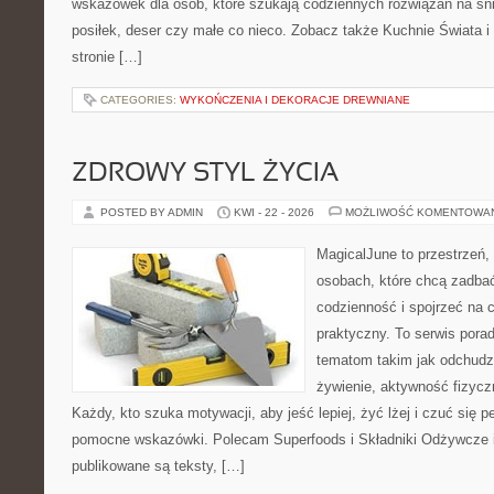
wskazówek dla osób, które szukają codziennych rozwiązań na śni
posiłek, deser czy małe co nieco. Zobacz także Kuchnie Świata 
stronie […]
CATEGORIES:
WYKOŃCZENIA I DEKORACJE DREWNIANE
ZDROWY STYL ŻYCIA
POSTED BY ADMIN
KWI - 22 - 2026
MOŻLIWOŚĆ KOMENTOWA
MagicalJune to przestrzeń,
osobach, które chcą zadbać
codzienność i spojrzeć na 
praktyczny. To serwis por
tematom takim jak odchudz
żywienie, aktywność fizyczn
Każdy, kto szuka motywacji, aby jeść lepiej, żyć lżej i czuć się pe
pomocne wskazówki. Polecam Superfoods i Składniki Odżywcze i 
publikowane są teksty, […]