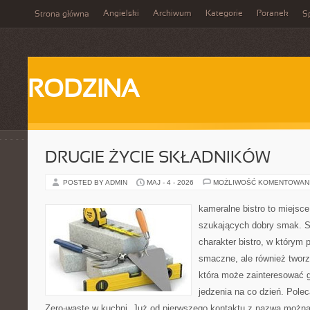
Angielski
Archiwum
Kategorie
Poranek
Strona główna
Sp
RODZINA
DRUGIE ŻYCIE SKŁADNIKÓW
POSTED BY ADMIN
MAJ - 4 - 2026
MOŻLIWOŚĆ KOMENTOWAN
kameralne bistro to miejsce
szukających dobry smak. S
charakter bistro, w którym p
smaczne, ale również twor
która może zainteresować 
jedzenia na co dzień. Pol
Zero-waste w kuchni. Już od pierwszego kontaktu z nazwą można 