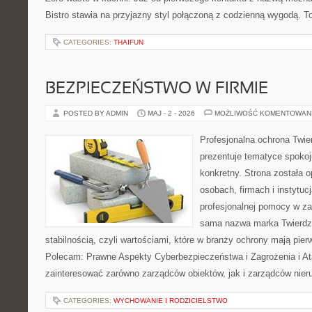
Bistro stawia na przyjazny styl połączoną z codzienną wygodą. T
CATEGORIES:
THAIFUN
BEZPIECZEŃSTWO W FIRMIE
POSTED BY ADMIN
MAJ - 2 - 2026
MOŻLIWOŚĆ KOMENTOWAN
Profesjonalna ochrona Twier
prezentuje tematyce spokoj
konkretny. Strona została 
osobach, firmach i instytuc
profesjonalnej pomocy w za
sama nazwa marka Twierdza
stabilnością, czyli wartościami, które w branży ochrony mają pie
Polecam: Prawne Aspekty Cyberbezpieczeństwa i Zagrożenia i Ata
zainteresować zarówno zarządców obiektów, jak i zarządców nie
CATEGORIES:
WYCHOWANIE I RODZICIELSTWO