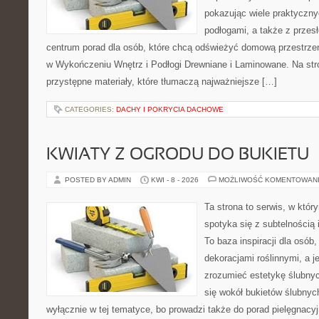
pokazując wiele praktyczn
podłogami, a także z przes
centrum porad dla osób, które chcą odświeżyć domową przestrze
w Wykończeniu Wnętrz i Podłogi Drewniane i Laminowane. Na str
przystępne materiały, które tłumaczą najważniejsze […]
CATEGORIES:
DACHY I POKRYCIA DACHOWE
KWIATY Z OGRODU DO BUKIETU
POSTED BY ADMIN
KWI - 8 - 2026
MOŻLIWOŚĆ KOMENTOWAN
Ta strona to serwis, w któ
spotyka się z subtelnością
To baza inspiracji dla osób, 
dekoracjami roślinnymi, a j
zrozumieć estetykę ślubnyc
się wokół bukietów ślubnyc
wyłącznie w tej tematyce, bo prowadzi także do porad pielęgnacyj