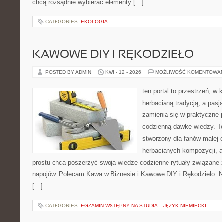
chcą rozsądnie wybierać elementy […]
CATEGORIES:
EKOLOGIA
KAWOWE DIY I RĘKODZIEŁO
POSTED BY ADMIN
KWI - 12 - 2026
MOŻLIWOŚĆ KOMENTOWA
ten portal to przestrzeń, w 
herbacianą tradycją, a pas
zamienia się w praktyczne p
codzienną dawkę wiedzy. To
stworzony dla fanów małej
herbacianych kompozycji, a 
prostu chcą poszerzyć swoją wiedzę codzienne rytuały związane
napojów. Polecam Kawa w Biznesie i Kawowe DIY i Rękodzieło. N
[…]
CATEGORIES:
EGZAMIN WSTĘPNY NA STUDIA – JĘZYK NIEMIECKI