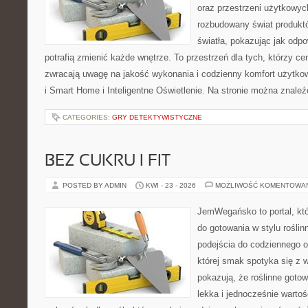
oraz przestrzeni użytkowyc
rozbudowany świat produkt
światła, pokazując jak odp
potrafią zmienić każde wnętrze. To przestrzeń dla tych, którzy ce
zwracają uwagę na jakość wykonania i codzienny komfort użytko
i Smart Home i Inteligentne Oświetlenie. Na stronie można znale
CATEGORIES:
GRY DETEKTYWISTYCZNE
BEZ CUKRU I FIT
POSTED BY ADMIN
KWI - 23 - 2026
MOŻLIWOŚĆ KOMENTOWA
JemWegańsko to portal, któ
do gotowania w stylu rośli
podejścia do codziennego o
której smak spotyka się z 
pokazują, że roślinne goto
lekka i jednocześnie warto