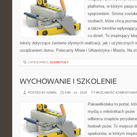
platforma, w którym pasja 
spojrzeniem. Strona został
osobach, które chcą poznaw
a także trendów wpływając
co dzień. To inspirujący b
teksty dotyczące zarówno słynnych realizacji, jak i użytecznych i
urządzaniem domu. Polecamy Mtww i Urbanistyka i Miasta. Na stro
CATEGORIES:
SZAMOTUŁY
WYCHOWANIE I SZKOLENIE
POSTED BY ADMIN
KWI - 14 - 2026
MOŻLIWOŚĆ KOMENTOWA
Pakawilkolaka to portal, kt
myślą o miłośnikach psów. 
odbiorca znajdzie przydatn
hodowli psów. To miejsce d
opiekunów, w którym inspira