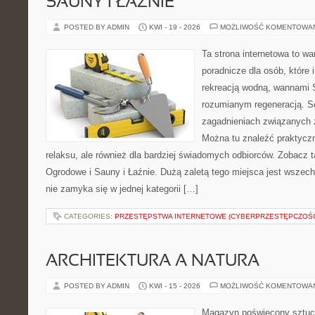
SAUNY I ŁAŹNIE
POSTED BY ADMIN
KWI - 19 - 2026
MOŻLIWOŚĆ KOMENTOWA
Ta strona internetowa to w
poradnicze dla osób, które i
rekreacją wodną, wannami 
rozumianym regeneracją. Se
zagadnieniach związanych z
Można tu znaleźć praktyczn
relaksu, ale również dla bardziej świadomych odbiorców. Zobacz
Ogrodowe i Sauny i Łaźnie. Dużą zaletą tego miejsca jest wszechs
nie zamyka się w jednej kategorii […]
CATEGORIES:
PRZESTĘPSTWA INTERNETOWE (CYBERPRZESTĘPCZOŚ
ARCHITEKTURA A NATURA
POSTED BY ADMIN
KWI - 15 - 2026
MOŻLIWOŚĆ KOMENTOWA
Magazyn poświęcony sztuce