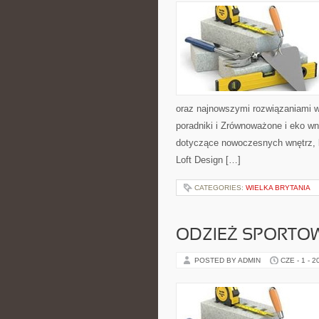
oraz najnowszymi rozwiązaniami w
poradniki i Zrównoważone i eko wn
dotyczące nowoczesnych wnętrz, k
Loft Design […]
CATEGORIES:
WIELKA BRYTANIA
ODZIEŻ SPORTO
POSTED BY ADMIN
CZE - 1 - 2