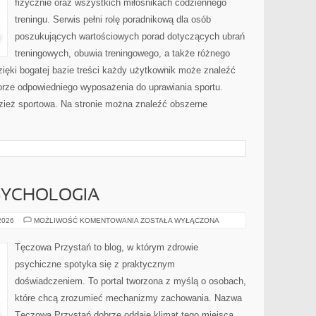
fizycznie oraz wszystkich miłośnikach codziennego
treningu. Serwis pełni rolę poradnikową dla osób
poszukujących wartościowych porad dotyczących ubrań
treningowych, obuwia treningowego, a także różnego
ięki bogatej bazie treści każdy użytkownik może znaleźć
rze odpowiedniego wyposażenia do uprawiania sportu.
ież sportowa. Na stronie można znaleźć obszerne
SYCHOLOGIA
MÓZG
 2026
MOŻLIWOŚĆ KOMENTOWANIA
ZOSTAŁA WYŁĄCZONA
I
NEUROPSYCHOLOGIA
Tęczowa Przystań to blog, w którym zdrowie
psychiczne spotyka się z praktycznym
doświadczeniem. To portal tworzona z myślą o osobach,
które chcą zrozumieć mechanizmy zachowania. Nazwa
Tęczowa Przystań dobrze oddaje klimat tego miejsca,