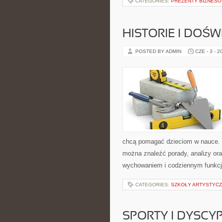
CATEGORIES:
PREZENTY BIZNES
HISTORIE I DOŚ
POSTED BY ADMIN
CZE - 3 - 2
chcą pomagać dzieciom w nauce. S
można znaleźć porady, analizy ora
wychowaniem i codziennym funkcj
CATEGORIES:
SZKOŁY ARTYSTYCZ
SPORTY I DYSCY