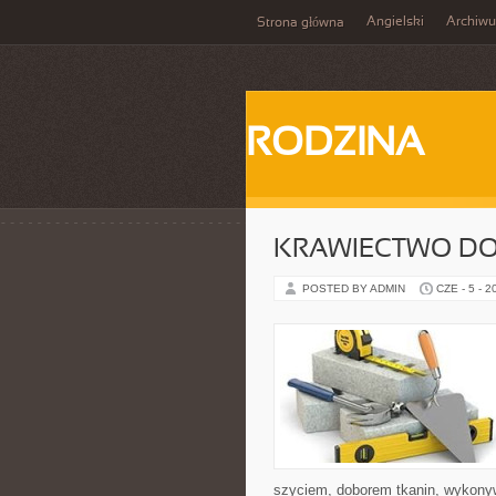
Angielski
Archiw
Strona główna
RODZINA
KRAWIECTWO D
POSTED BY ADMIN
CZE - 5 - 2
szyciem, doborem tkanin, wykony