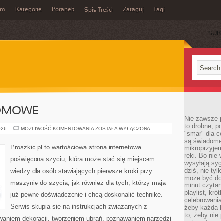
um
Kategorie
Poranek
Zataguj
Tagi
Spis Treści
SUB
OMOWE
Nie zawsze p
to drobne, p
KRAWIECTWO
026
MOŻLIWOŚĆ KOMENTOWANIA
ZOSTAŁA WYŁĄCZONA
"smar" dla c
DOMOWE
są świadome
Proszkic.pl to wartościowa strona internetowa
mikroprzyjem
ręki. Bo nie
poświęcona szyciu, która może stać się miejscem
wysyłają syg
dziś, nie tyl
wiedzy dla osób stawiających pierwsze kroki przy
może być dob
maszynie do szycia, jak również dla tych, którzy mają
minut czytan
playlist, kró
już pewne doświadczenie i chcą doskonalić technikę.
celebrowani
Serwis skupia się na instrukcjach związanych z
żeby każda k
to, żeby nie
waniem dekoracji, tworzeniem ubrań, poznawaniem narzędzi