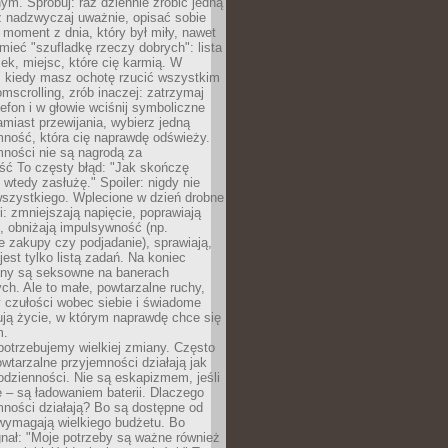
m. Spróbuj: raz dziennie zrobić jedną
z nadzwyczaj uważnie, opisać sobie
moment z dnia, który był miły, nawet
 mieć "szufladkę rzeczy dobrych": lista
żek, miejsc, które cię karmią. W
, kiedy masz ochotę rzucić wszystkim
omscrolling, zrób inaczej: zatrzymaj
elefon i w głowie wciśnij symboliczne
miast przewijania, wybierz jedną
mność, która cię naprawdę odświeży.
mności nie są nagrodą za
ść To częsty błąd: "Jak skończę
 wtedy zasłużę." Spoiler: nigdy nie
szystkiego. Wplecione w dzień drobne
: zmniejszają napięcie, poprawiają
, obniżają impulsywność (np.
 zakupy czy podjadanie), sprawiają,
jest tylko listą zadań. Na koniec
any są seksowne na banerach
h. Ale to małe, powtarzalne ruchy,
 czułości wobec siebie i świadome
ją życie, w którym naprawdę chce się
m.
otrzebujemy wielkiej zmiany. Często
owtarzalne przyjemności działają jak
odzienności. Nie są eskapizmem, jeśli
 – są ładowaniem baterii. Dlaczego
ności działają? Bo są dostępne od
 wymagają wielkiego budżetu. Bo
nał: "Moje potrzeby są ważne również