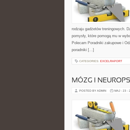
rodzaju gadżetów treningowych. Dz
pomysły, które pomogą mu w wybo
Polecam Poradniki zakupowe i Odz
poradniki […]
CATEGORIES:
EXCELRAPORT
MÓZG I NEUROP
POSTED BY ADMIN
MAJ - 23 -