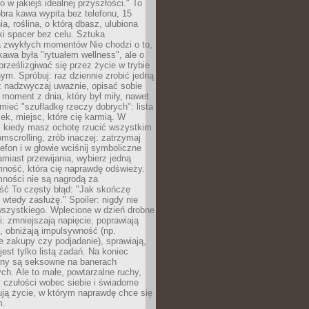
ko w jakiejś idealnej przyszłości." To
ra kawa wypita bez telefonu, 15
ia, roślina, o którą dbasz, ulubiona
tki spacer bez celu. Sztuka
a zwykłych momentów Nie chodzi o to,
awa była "rytuałem wellness", ale o
 prześlizgiwać się przez życie w trybie
m. Spróbuj: raz dziennie zrobić jedną
z nadzwyczaj uważnie, opisać sobie
moment z dnia, który był miły, nawet
 mieć "szufladkę rzeczy dobrych": lista
żek, miejsc, które cię karmią. W
, kiedy masz ochotę rzucić wszystkim
omscrolling, zrób inaczej: zatrzymaj
elefon i w głowie wciśnij symboliczne
miast przewijania, wybierz jedną
mność, która cię naprawdę odświeży.
mności nie są nagrodą za
ść To częsty błąd: "Jak skończę
 wtedy zasłużę." Spoiler: nigdy nie
szystkiego. Wplecione w dzień drobne
: zmniejszają napięcie, poprawiają
, obniżają impulsywność (np.
 zakupy czy podjadanie), sprawiają,
jest tylko listą zadań. Na koniec
any są seksowne na banerach
h. Ale to małe, powtarzalne ruchy,
 czułości wobec siebie i świadome
ją życie, w którym naprawdę chce się
m.