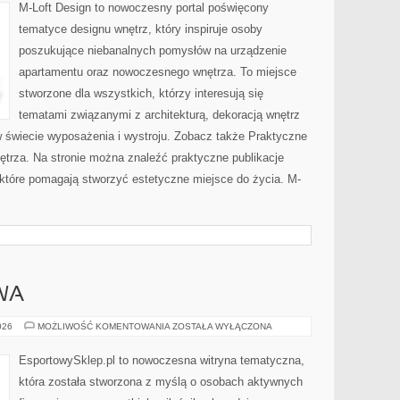
WNĘTRZA
M-Loft Design to nowoczesny portal poświęcony
tematyce designu wnętrz, który inspiruje osoby
poszukujące niebanalnych pomysłów na urządzenie
apartamentu oraz nowoczesnego wnętrza. To miejsce
stworzone dla wszystkich, którzy interesują się
tematami związanymi z architekturą, dekoracją wnętrz
 świecie wyposażenia i wystroju. Zobacz także Praktyczne
ętrza. Na stronie można znaleźć praktyczne publikacje
tóre pomagają stworzyć estetyczne miejsce do życia. M-
WA
ODZIEŻ
026
MOŻLIWOŚĆ KOMENTOWANIA
ZOSTAŁA WYŁĄCZONA
SPORTOWA
EsportowySklep.pl to nowoczesna witryna tematyczna,
która została stworzona z myślą o osobach aktywnych