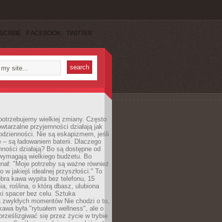
SCRIBE
FACEBOOK
TWITTER
otrzebujemy wielkiej zmiany. Często
owtarzalne przyjemności działają jak
odzienności. Nie są eskapizmem, jeśli
 – są ładowaniem baterii. Dlaczego
ności działają? Bo są dostępne od
 wymagają wielkiego budżetu. Bo
nał: "Moje potrzeby są ważne również
ko w jakiejś idealnej przyszłości." To
ra kawa wypita bez telefonu, 15
ia, roślina, o którą dbasz, ulubiona
tki spacer bez celu. Sztuka
a zwykłych momentów Nie chodzi o to,
awa była "rytuałem wellness", ale o
 prześlizgiwać się przez życie w trybie