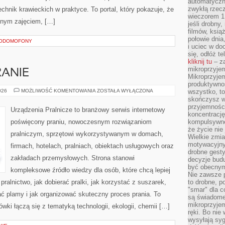
automatyczny
zwykłą rzec
hnik krawieckich w praktyce. To portal, który pokazuje, że
wieczorem 1 
nnym zajęciem, […]
jeśli drobny,
filmów, ksią
połowie dnia
EODOMOFONY
i uciec w do
się, odłóż t
kliknij tu
– za
mikroprzyje
RANIE
Mikroprzyje
produktywno
EKOLOGICZNE
026
MOŻLIWOŚĆ KOMENTOWANIA
ZOSTAŁA WYŁĄCZONA
wszystko, to
PRANIE
skończysz w
przyjemności
Urządzenia Pralnicze to branżowy serwis internetowy
koncentrację
poświęcony praniu, nowoczesnym rozwiązaniom
kompulsywne
że życie nie 
pralniczym, sprzętowi wykorzystywanym w domach,
Wielkie zmi
motywacyjnyc
firmach, hotelach, pralniach, obiektach usługowych oraz
drobne gesty
zakładach przemysłowych. Strona stanowi
decyzje budu
być obecny
kompleksowe źródło wiedzy dla osób, które chcą lepiej
Nie zawsze p
ralnictwo, jak dobierać pralki, jak korzystać z suszarek,
to drobne, p
"smar" dla c
ać plamy i jak organizować skuteczny proces prania. To
są świadome
mikroprzyjem
ki łączą się z tematyką technologii, ekologii, chemii […]
ręki. Bo nie
wysyłają syg