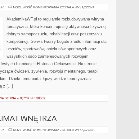
SPORTY
026
MOŻLIWOŚĆ KOMENTOWANIA
ZOSTAŁA WYŁĄCZONA
I
DYSCYPLINY
AkademikaWF.pl to regularnie rozbudowywana witryna
tematyczna, która koncentruje się aktywności fizycznej,
dobrym samopoczuciu, rehabilitacji oraz poszerzaniu
kompetencji. Serwis tworzy bogate źródło informacji dla
uczniów, sportowców, opiekunów sportowych oraz
wszystkich osób zainteresowanych rozwojem
estyle i Inspiracje i Historia i Ciekawostki. Na stronie
tyczące ćwiczeń, żywienia, rozwoju mentalnego, terapii
kim. Dzięki temu portal łączy wiedzę teoretyczną z
ą z […]
A STUDIA – JĘZYK NIEMIECKI
KLIMAT WNĘTRZA
OŚWIETLENIE
026
MOŻLIWOŚĆ KOMENTOWANIA
ZOSTAŁA WYŁĄCZONA
I
KLIMAT