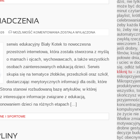
OWE
dziś, nie tyl
może być dob
minut czytan
playlist, kró
celebrowani
WIADCZENIA
żeby każda k
to, żeby nie
HISTORIE
026
MOŻLIWOŚĆ KOMENTOWANIA
ZOSTAŁA WYŁĄCZONA
automatyczny
I
zwykłą rzec
DOŚWIADCZENIA
wieczorem 1 
serwis edukacyjny Biały Kotek to nowoczesna
jeśli drobny,
przestrzeń internetowa, która została stworzona z myślą
filmów, ksią
połowie dnia
o mamach i ojcach, wychowawcach, a także wszystkich
i uciec w do
osobach zainteresowanych edukacją dzieci. Serwis
się, odłóż t
kliknij tu
– za
skupia się na tematyce żłobków, przedszkoli oraz szkół,
mikroprzyje
Mikroprzyje
dostarczając merytorycznych informacji dla osób, które
produktywno
trona stanowi rozbudowaną bazę artykułów, w której
wszystko, to
skończysz w
z interesujące informacje związane z edukacją,
przyjemności
onowaniem dzieci na różnych etapach […]
koncentrację
kompulsywne
że życie nie 
NE I SPORTOWE
Wielkie zmi
motywacyjnyc
drobne gesty
decyzje budu
PLINY
być obecny