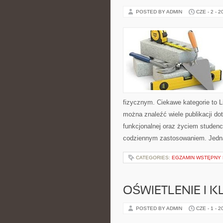
POSTED BY ADMIN
CZE - 2 - 2
fizycznym. Ciekawe kategorie to Lif
można znaleźć wiele publikacji do
funkcjonalnej oraz życiem studenc
codziennym zastosowaniem. Jedn
CATEGORIES:
EGZAMIN WSTĘPNY N
OŚWIETLENIE I 
POSTED BY ADMIN
CZE - 1 - 2