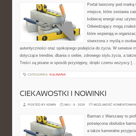
Portal tworzony pod marką
miejsce, które zestawia zai
kobiecej energii oraz użyte
Odwiedzający mogą znaleźć 
które wspierają w organizacj
stworzona z myślą o osobac
autentyczności oraz spokojnego podejścia do życia. W serwisie 
dotyczące trendów, dbania o siebie, zdrowego stylu życia, a także 
Treści są pisane w sposób przystępny, dzięki czemu wszyscy […
CATEGORIES:
KULINARIA
CIEKAWOSTKI I NOWINKI
POSTED BY ADMIN
MAJ - 9 - 2026
MOŻLIWOŚĆ KOMENTOWAN
Barman z Warszawy to prof
poświęcona obsłudze barmań
a także kameralne przyjęcia