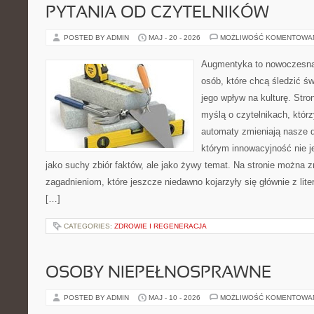
PYTANIA OD CZYTELNIKÓW
POSTED BY ADMIN
MAJ - 20 - 2026
MOŻLIWOŚĆ KOMENTOWA
Augmentyka to nowoczesna 
osób, które chcą śledzić św
jego wpływ na kulturę. Stro
myślą o czytelnikach, którzy
automaty zmieniają nasze d
którym innowacyjność nie j
jako suchy zbiór faktów, ale jako żywy temat. Na stronie można 
zagadnieniom, które jeszcze niedawno kojarzyły się głównie z liter
[…]
CATEGORIES:
ZDROWIE I REGENERACJA
OSOBY NIEPEŁNOSPRAWNE
POSTED BY ADMIN
MAJ - 10 - 2026
MOŻLIWOŚĆ KOMENTOWA