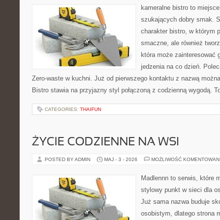
kameralne bistro to miejsce
szukających dobry smak. S
charakter bistro, w którym p
smaczne, ale również twor
która może zainteresować 
jedzenia na co dzień. Pol
Zero-waste w kuchni. Już od pierwszego kontaktu z nazwą można 
Bistro stawia na przyjazny styl połączoną z codzienną wygodą. T
CATEGORIES:
THAIFUN
ŻYCIE CODZIENNE NA WSI
POSTED BY ADMIN
MAJ - 3 - 2026
MOŻLIWOŚĆ KOMENTOWAN
Madlennn to serwis, które 
stylowy punkt w sieci dla 
Już sama nazwa buduje sko
osobistym, dlatego strona