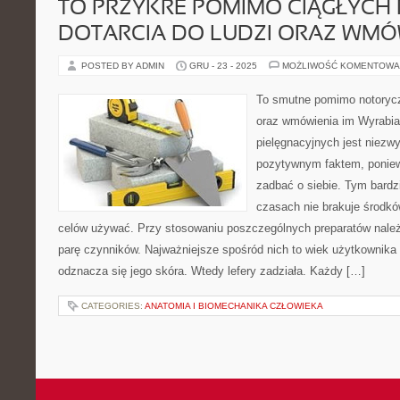
TO PRZYKRE POMIMO CIĄGŁYCH
DOTARCIA DO LUDZI ORAZ WMÓW
POSTED BY ADMIN
GRU - 23 - 2025
MOŻLIWOŚĆ KOMENTOWA
To smutne pomimo notoryczn
oraz wmówienia im Wyrabia
pielęgnacyjnych jest niezw
pozytywnym faktem, poniew
zadbać o siebie. Tym bardz
czasach nie brakuje środkó
celów używać. Przy stosowaniu poszczególnych preparatów należ
parę czynników. Najważniejsze spośród nich to wiek użytkownika 
odznacza się jego skóra. Wtedy lefery zadziała. Każdy […]
CATEGORIES:
ANATOMIA I BIOMECHANIKA CZŁOWIEKA