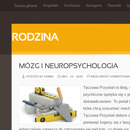
Angielski
Archiwum
Kategorie
Poranek
Strona główna
Sp
RODZINA
MÓZG I NEUROPSYCHOLOGIA
POSTED BY ADMIN
MAJ - 23 - 2026
MOŻLIWOŚĆ KOMENTOWA
Tęczowa Przystań to blog, 
psychiczne spotyka się z 
doświadczeniem. To portal 
które chcą zrozumieć mec
Tęczowa Przystań dobrze od
ponieważ kojarzy się z be
jednocześnie zaprasza do zatrzymania się nad tym, co dzieje si