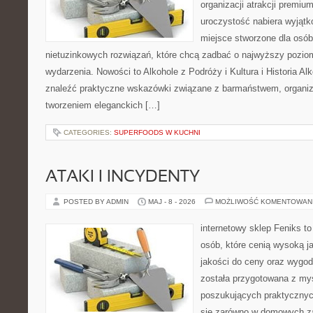
organizacji atrakcji premiu
uroczystość nabiera wyjątk
miejsce stworzone dla osó
nietuzinkowych rozwiązań, które chcą zadbać o najwyższy pozi
wydarzenia. Nowości to Alkohole z Podróży i Kultura i Historia Al
znaleźć praktyczne wskazówki związane z barmaństwem, organiz
tworzeniem eleganckich […]
CATEGORIES:
SUPERFOODS W KUCHNI
ATAKI I INCYDENTY
POSTED BY ADMIN
MAJ - 8 - 2026
MOŻLIWOŚĆ KOMENTOWAN
internetowy sklep Feniks t
osób, które cenią wysoką j
jakości do ceny oraz wygod
została przygotowana z my
poszukujących praktycznyc
się zarówno w domowych za