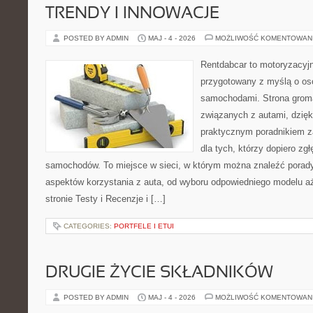
TRENDY I INNOWACJE
POSTED BY ADMIN
MAJ - 4 - 2026
MOŻLIWOŚĆ KOMENTOWAN
Rentdabcar to motoryzacyjn
przygotowany z myślą o oso
samochodami. Strona grom
związanych z autami, dzię
praktycznym poradnikiem za
dla tych, którzy dopiero zgł
samochodów. To miejsce w sieci, w którym można znaleźć porad
aspektów korzystania z auta, od wyboru odpowiedniego modelu aż
stronie Testy i Recenzje i […]
CATEGORIES:
PORTFELE I ETUI
DRUGIE ŻYCIE SKŁADNIKÓW
POSTED BY ADMIN
MAJ - 4 - 2026
MOŻLIWOŚĆ KOMENTOWAN