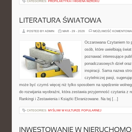
CATEGORIES:
PROFILAKTYKA I HIGIENA WZROKU
LITERATURA ŚWIATOWA
POSTED BY ADMIN
MAR - 29 - 2026
MOŻLIWOŚĆ KOMENTOWA
Oczarowana Czytaniem to p
osób, które uwielbiają świa
poznawać interesujące publ
ponadczasowych dzieł oraz
inspiracji. Sama nazwa stro
czytelniczej pasji, sugerując
może być czymś więcej niż tylko sposobem na spędzenie wolneg
do rozwijania wyobraźni, która zestawia przyjemność czytania z r
Rankingi i Zestawienia i Książki Ekranizowane. Na tej […]
CATEGORIES:
MYŚLIWI W KULTURZE POPULARNEJ
INWESTOWANIE W NIERUCHOMO