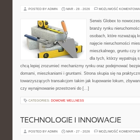
POSTED BY ADMIN
MAR - 28 - 2026
MOŻLIWOŚĆ KOMENTOWA
Serwis Globex to nowoczes
branży rynku nieruchomości
osobach, które rozważają k
najęcie nieruchomości mies
mieszkalnego, gruntu czy i
dla tych, którzy wypatrują 
chcą lepiej zrozumieć mechanizmy rynku oraz podejmować bezpi
domami, mieszkaniami i gruntami. Strona skupia się na praktycz
towarzyszących transakcjom takim jak kupowanie lokum, zbywani
czy wynajmowanie przestrzeni do […]
CATEGORIES:
DOMOWE WELLNESS
TECHNOLOGIE I INNOWACJE
POSTED BY ADMIN
MAR - 27 - 2026
MOŻLIWOŚĆ KOMENTOWA