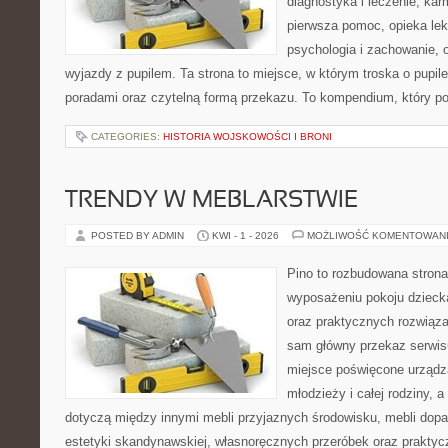
diagnostyka i leczenie, kar
pierwsza pomoc, opieka lek
psychologia i zachowanie, 
wyjazdy z pupilem. Ta strona to miejsce, w którym troska o pupile
poradami oraz czytelną formą przekazu. To kompendium, który po
CATEGORIES:
HISTORIA WOJSKOWOŚCI I BRONI
TRENDY W MEBLARSTWIE
POSTED BY ADMIN
KWI - 1 - 2026
MOŻLIWOŚĆ KOMENTOWAN
Pino to rozbudowana strona,
wyposażeniu pokoju dziec
oraz praktycznych rozwiąz
sam główny przekaz serwisu
miejsce poświęcone urządza
młodzieży i całej rodziny, 
dotyczą między innymi mebli przyjaznych środowisku, mebli dopa
estetyki skandynawskiej, własnoręcznych przeróbek oraz prakty