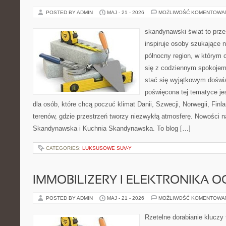
POSTED BY ADMIN
MAJ - 21 - 2026
MOŻLIWOŚĆ KOMENTOWA
skandynawski świat to prze
inspiruje osoby szukające 
północny region, w którym 
się z codziennym spokoje
stać się wyjątkowym doświ
poświęcona tej tematyce j
dla osób, które chcą poczuć klimat Danii, Szwecji, Norwegii, Finla
terenów, gdzie przestrzeń tworzy niezwykłą atmosferę. Nowości n
Skandynawska i Kuchnia Skandynawska. To blog […]
CATEGORIES:
LUKSUSOWE SUV-Y
IMMOBILIZERY I ELEKTRONIKA 
POSTED BY ADMIN
MAJ - 21 - 2026
MOŻLIWOŚĆ KOMENTOWA
Rzetelne dorabianie kluczy 