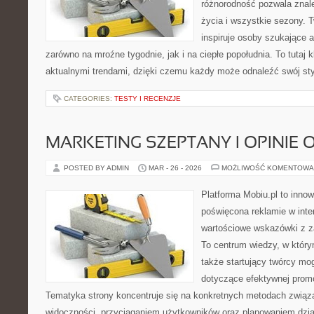
różnorodność pozwala zna
życia i wszystkie sezony. 
inspiruje osoby szukające 
zarówno na mroźne tygodnie, jak i na ciepłe popołudnia. To tutaj k
aktualnymi trendami, dzięki czemu każdy może odnaleźć swój sty
CATEGORIES:
TESTY I RECENZJE
MARKETING SZEPTANY I OPINIE 
POSTED BY ADMIN
MAR - 26 - 2026
MOŻLIWOŚĆ KOMENTOWA
Platforma Mobiu.pl to innow
poświęcona reklamie w inter
wartościowe wskazówki z za
To centrum wiedzy, w który
także startujący twórcy m
dotyczące efektywnej promo
Tematyka strony koncentruje się na konkretnych metodach zwią
widoczności, przyciąganiem użytkowników oraz planowaniem dzi