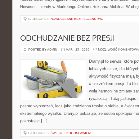
Nowości i Trendy w Marketingu Online i Reklama Mobilna. W obrę
CATEGORIES:
NOWOCZESNE BEZPIECZEŃSTWO
ODCHUDZANIE BEZ PRESJI
POSTED BY ADMIN
MAR - 25 - 2026
MOŻLIWOŚĆ KOMENTOWA
Drarry.pl to serwis, które 
lubiących ciszę, dla któryc
aktywność fizyczna mają b
a nie źródłem presji. To blo
wolą harmonijne zmiany za
rywalizacji. Tutaj jadłospis
pasmo wyrzeczeń, lecz jako codzienna troska o siebie, a ćwicze
ekstremalnego wysiłku. Drarry.pl pokazuje, że osoba spokojna m
pozostając […]
CATEGORIES:
ŚWIĘCI I BŁOGOSŁAWIENI