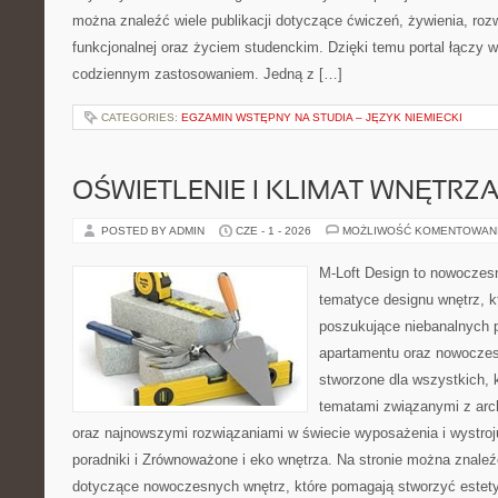
można znaleźć wiele publikacji dotyczące ćwiczeń, żywienia, rozw
funkcjonalnej oraz życiem studenckim. Dzięki temu portal łączy 
codziennym zastosowaniem. Jedną z […]
CATEGORIES:
EGZAMIN WSTĘPNY NA STUDIA – JĘZYK NIEMIECKI
OŚWIETLENIE I KLIMAT WNĘTRZ
POSTED BY ADMIN
CZE - 1 - 2026
MOŻLIWOŚĆ KOMENTOWAN
M-Loft Design to nowoczes
tematyce designu wnętrz, kt
poszukujące niebanalnych 
apartamentu oraz nowoczes
stworzone dla wszystkich, k
tematami związanymi z arch
oraz najnowszymi rozwiązaniami w świecie wyposażenia i wystro
poradniki i Zrównoważone i eko wnętrza. Na stronie można znaleź
dotyczące nowoczesnych wnętrz, które pomagają stworzyć estety