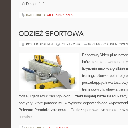
Loft Design […]
CATEGORIES:
WIELKA BRYTANIA
ODZIEŻ SPORTOWA
POSTED BY ADMIN
CZE - 1 - 2026
MOŻLIWOŚĆ KOMENTOWAN
EsportowySklep.pl to nowo
która została stworzona z
fizycznie oraz wszystkich 
treningu. Serwis pełni rolę
poszukujących wartościowy
treningowych, obuwia treni
rodzaju gadżetów treningowych. Dzięki bogatej bazie treści każ
pomysły, które pomogą mu w wyborze odpowiedniego wyposażenia
Polecam Poradniki zakupowe i Odzież sportowa. Na stronie możn
poradniki […]
CATEGORIES:
EXCELRAPORT