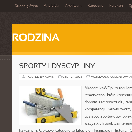
Angielski
Archiwum
Kategorie
Poranek
Strona główna
Sp
RODZINA
SPORTY I DYSCYPLINY
POSTED BY ADMIN
CZE - 2 - 2026
MOŻLIWOŚĆ KOMENTOWAN
AkademikaWF.pl to regular
tematyczna, która koncentru
dobrym samopoczuciu, rehab
kompetencji. Serwis tworzy 
uczniów, sportowców, opie
wszystkich osób zainteres
fizycznym. Ciekawe kategorie to Lifestyle i Inspiracje i Historia i 