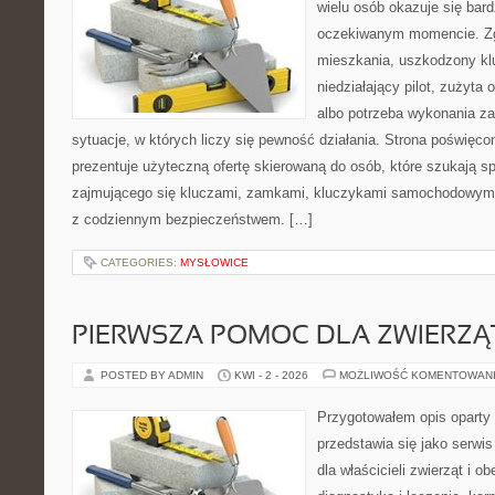
wielu osób okazuje się bar
oczekiwanym momencie. Zg
mieszkania, uszkodzony k
niedziałający pilot, zużyt
albo potrzeba wykonania z
sytuacje, w których liczy się pewność działania. Strona poświęco
prezentuje użyteczną ofertę skierowaną do osób, które szukają 
zajmującego się kluczami, zamkami, kluczykami samochodowymi
z codziennym bezpieczeństwem. […]
CATEGORIES:
MYSŁOWICE
PIERWSZA POMOC DLA ZWIERZĄ
POSTED BY ADMIN
KWI - 2 - 2026
MOŻLIWOŚĆ KOMENTOWAN
Przygotowałem opis oparty 
przedstawia się jako serwis
dla właścicieli zwierząt i o