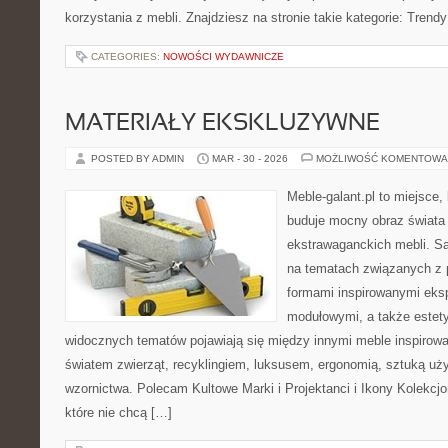
korzystania z mebli. Znajdziesz na stronie takie kategorie: Trend
CATEGORIES:
NOWOŚCI WYDAWNICZE
MATERIAŁY EKSKLUZYWNE
POSTED BY ADMIN
MAR - 30 - 2026
MOŻLIWOŚĆ KOMENTOWA
Meble-galant.pl to miejsce,
buduje mocny obraz świata 
ekstrawaganckich mebli. Sa
na tematach związanych z 
formami inspirowanymi eks
modułowymi, a także estet
widocznych tematów pojawiają się między innymi meble inspirow
światem zwierząt, recyklingiem, luksusem, ergonomią, sztuką uży
wzornictwa. Polecam Kultowe Marki i Projektanci i Ikony Kolekcjon
które nie chcą […]