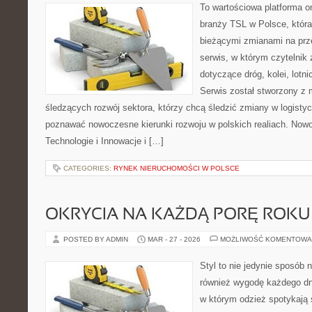
To wartościowa platforma o
branży TSL w Polsce, która
bieżącymi zmianami na prz
serwis, w którym czytelnik 
dotyczące dróg, kolei, lotn
Serwis został stworzony z 
śledzących rozwój sektora, którzy chcą śledzić zmiany w logisty
poznawać nowoczesne kierunki rozwoju w polskich realiach. Nowoś
Technologie i Innowacje i […]
CATEGORIES:
RYNEK NIERUCHOMOŚCI W POLSCE
OKRYCIA NA KAŻDĄ PORĘ ROKU
POSTED BY ADMIN
MAR - 27 - 2026
MOŻLIWOŚĆ KOMENTOWA
Styl to nie jedynie sposób 
również wygodę każdego dni
w którym odzież spotykają 