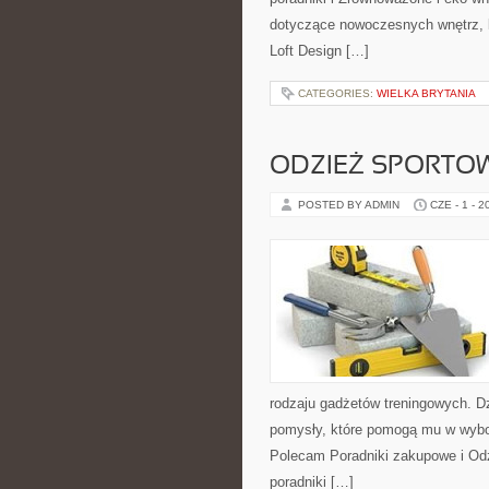
dotyczące nowoczesnych wnętrz, k
Loft Design […]
CATEGORIES:
WIELKA BRYTANIA
ODZIEŻ SPORTO
POSTED BY ADMIN
CZE - 1 - 2
rodzaju gadżetów treningowych. Dz
pomysły, które pomogą mu w wybo
Polecam Poradniki zakupowe i Odz
poradniki […]