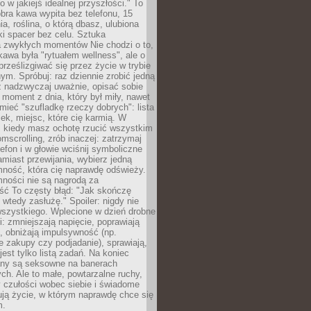
ko w jakiejś idealnej przyszłości." To
ra kawa wypita bez telefonu, 15
ia, roślina, o którą dbasz, ulubiona
tki spacer bez celu. Sztuka
a zwykłych momentów Nie chodzi o to,
awa była "rytuałem wellness", ale o
 prześlizgiwać się przez życie w trybie
m. Spróbuj: raz dziennie zrobić jedną
z nadzwyczaj uważnie, opisać sobie
moment z dnia, który był miły, nawet
 mieć "szufladkę rzeczy dobrych": lista
żek, miejsc, które cię karmią. W
, kiedy masz ochotę rzucić wszystkim
omscrolling, zrób inaczej: zatrzymaj
elefon i w głowie wciśnij symboliczne
miast przewijania, wybierz jedną
mność, która cię naprawdę odświeży.
mności nie są nagrodą za
ść To częsty błąd: "Jak skończę
 wtedy zasłużę." Spoiler: nigdy nie
szystkiego. Wplecione w dzień drobne
: zmniejszają napięcie, poprawiają
, obniżają impulsywność (np.
 zakupy czy podjadanie), sprawiają,
jest tylko listą zadań. Na koniec
any są seksowne na banerach
h. Ale to małe, powtarzalne ruchy,
 czułości wobec siebie i świadome
ją życie, w którym naprawdę chce się
m.