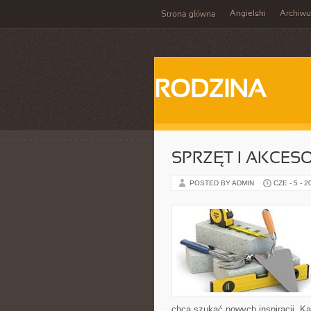
Angielski
Archiw
Strona główna
RODZINA
SPRZĘT I AKCES
POSTED BY ADMIN
CZE - 5 - 2
chcą szukać nowych inspiracji. Kate