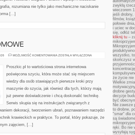
automatyczny
zwykłą rzec
rafia, rozumiana nie tylko jako mechaniczne naciskanie
wieczorem 1 
forma […]
jeśli drobny,
filmów, ksią
połowie dnia
i uciec w do
się, odłóż t
kliknij tu
– za
mikroprzyje
OMOWE
Mikroprzyje
produktywno
wszystko, to
KRAWIECTWO
026
MOŻLIWOŚĆ KOMENTOWANIA
ZOSTAŁA WYŁĄCZONA
DOMOWE
skończysz w
przyjemności
Proszkic.pl to wartościowa strona internetowa
koncentrację
kompulsywne
poświęcona szyciu, która może stać się miejscem
że życie nie 
wiedzy dla osób stawiających pierwsze kroki przy
Wielkie zmi
motywacyjnyc
maszynie do szycia, jak również dla tych, którzy mają
drobne gesty
już pewne doświadczenie i chcą doskonalić technikę.
decyzje budu
być obecny
Serwis skupia się na instrukcjach związanych z
Nie zawsze p
to drobne, p
waniem dekoracji, tworzeniem ubrań, poznawaniem narzędzi
"smar" dla c
hnik krawieckich w praktyce. To portal, który pokazuje, że
są świadome
mikroprzyjem
nnym zajęciem, […]
ręki. Bo nie
wysyłają syg