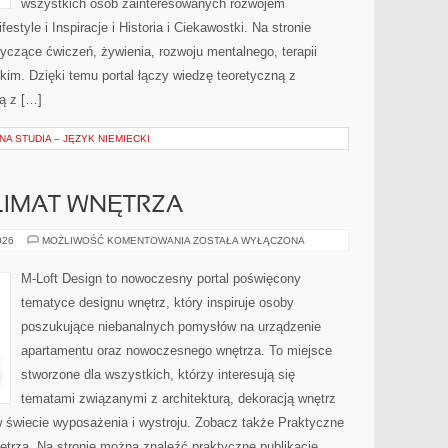
wszystkich osób zainteresowanych rozwojem
estyle i Inspiracje i Historia i Ciekawostki. Na stronie
tyczące ćwiczeń, żywienia, rozwoju mentalnego, terapii
kim. Dzięki temu portal łączy wiedzę teoretyczną z
ą z […]
A STUDIA – JĘZYK NIEMIECKI
KLIMAT WNĘTRZA
OŚWIETLENIE
026
MOŻLIWOŚĆ KOMENTOWANIA
ZOSTAŁA WYŁĄCZONA
I
KLIMAT
WNĘTRZA
M-Loft Design to nowoczesny portal poświęcony
tematyce designu wnętrz, który inspiruje osoby
poszukujące niebanalnych pomysłów na urządzenie
apartamentu oraz nowoczesnego wnętrza. To miejsce
stworzone dla wszystkich, którzy interesują się
tematami związanymi z architekturą, dekoracją wnętrz
 świecie wyposażenia i wystroju. Zobacz także Praktyczne
ętrza. Na stronie można znaleźć praktyczne publikacje