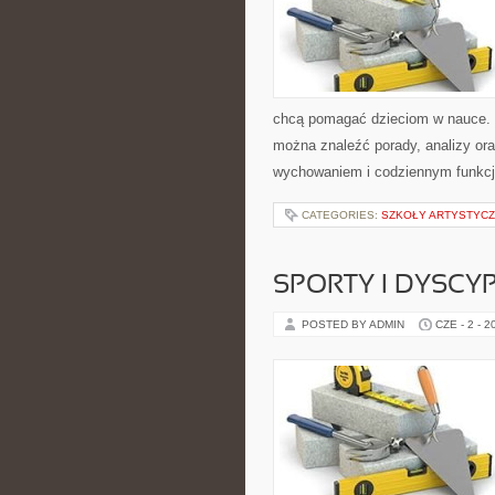
chcą pomagać dzieciom w nauce. S
można znaleźć porady, analizy ora
wychowaniem i codziennym funkcj
CATEGORIES:
SZKOŁY ARTYSTYCZ
SPORTY I DYSCY
POSTED BY ADMIN
CZE - 2 - 2