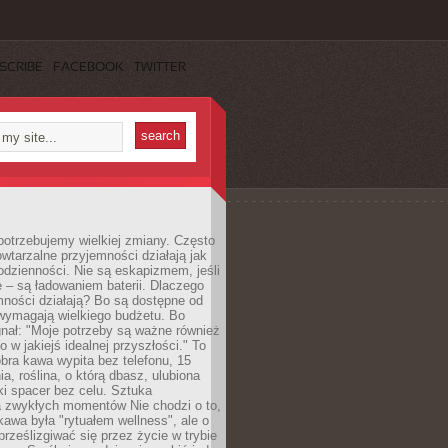
SCRIBE
FACEBOOK
TWITTER
otrzebujemy wielkiej zmiany. Często
owtarzalne przyjemności działają jak
odzienności. Nie są eskapizmem, jeśli
 – są ładowaniem baterii. Dlaczego
ności działają? Bo są dostępne od
 wymagają wielkiego budżetu. Bo
nał: "Moje potrzeby są ważne również
ko w jakiejś idealnej przyszłości." To
ra kawa wypita bez telefonu, 15
ia, roślina, o którą dbasz, ulubiona
tki spacer bez celu. Sztuka
a zwykłych momentów Nie chodzi o to,
awa była "rytuałem wellness", ale o
 prześlizgiwać się przez życie w trybie