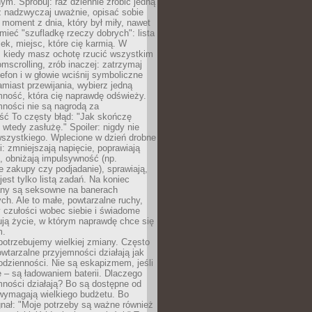
m. Spróbuj: raz dziennie zrobić jedną
z nadzwyczaj uważnie, opisać sobie
moment z dnia, który był miły, nawet
 mieć "szufladkę rzeczy dobrych": lista
żek, miejsc, które cię karmią. W
, kiedy masz ochotę rzucić wszystkim
omscrolling, zrób inaczej: zatrzymaj
elefon i w głowie wciśnij symboliczne
miast przewijania, wybierz jedną
mność, która cię naprawdę odświeży.
mności nie są nagrodą za
ść To częsty błąd: "Jak skończę
 wtedy zasłużę." Spoiler: nigdy nie
szystkiego. Wplecione w dzień drobne
: zmniejszają napięcie, poprawiają
, obniżają impulsywność (np.
 zakupy czy podjadanie), sprawiają,
jest tylko listą zadań. Na koniec
any są seksowne na banerach
h. Ale to małe, powtarzalne ruchy,
 czułości wobec siebie i świadome
ją życie, w którym naprawdę chce się
m.
otrzebujemy wielkiej zmiany. Często
owtarzalne przyjemności działają jak
odzienności. Nie są eskapizmem, jeśli
 – są ładowaniem baterii. Dlaczego
ności działają? Bo są dostępne od
 wymagają wielkiego budżetu. Bo
nał: "Moje potrzeby są ważne również