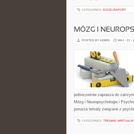
CATEGORIES:
EXCELRAPORT
MÓZG I NEUROP
POSTED BY ADMIN
MAJ - 23 -
jednocześnie zaprasza do zatrzym
Mózg i Neuropsychologia i Psycho
porusza tematy związane z psycho
CATEGORIES:
TRENING WIRTUALNY