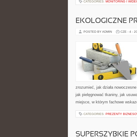
CATEGORIES:
MONITORING I WID
EKOLOGICZNE P
POSTED BY ADMIN
CZE - 4 - 2
zrozumieć, jak działa nowoczesne p
jak pielęgnować tkaniny, jak usuw
miejsce, w którym fachowe wskazów
CATEGORIES:
PREZENTY BIZNES
SUPERSZYBKIE P