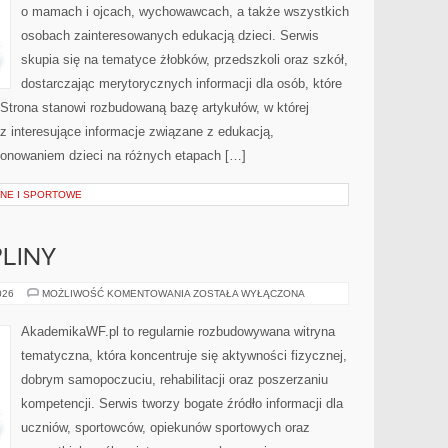
o mamach i ojcach, wychowawcach, a także wszystkich
osobach zainteresowanych edukacją dzieci. Serwis
skupia się na tematyce żłobków, przedszkoli oraz szkół,
dostarczając merytorycznych informacji dla osób, które
trona stanowi rozbudowaną bazę artykułów, w której
z interesujące informacje związane z edukacją,
onowaniem dzieci na różnych etapach […]
NE I SPORTOWE
PLINY
SPORTY
026
MOŻLIWOŚĆ KOMENTOWANIA
ZOSTAŁA WYŁĄCZONA
I
DYSCYPLINY
AkademikaWF.pl to regularnie rozbudowywana witryna
tematyczna, która koncentruje się aktywności fizycznej,
dobrym samopoczuciu, rehabilitacji oraz poszerzaniu
kompetencji. Serwis tworzy bogate źródło informacji dla
uczniów, sportowców, opiekunów sportowych oraz