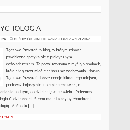
SYCHOLOGIA
MÓZG
 2026
MOŻLIWOŚĆ KOMENTOWANIA
ZOSTAŁA WYŁĄCZONA
I
NEUROPSYCHOLOGIA
Tęczowa Przystań to blog, w którym zdrowie
psychiczne spotyka się z praktycznym
doświadczeniem. To portal tworzona z myślą o osobach,
które chcą zrozumieć mechanizmy zachowania. Nazwa
Tęczowa Przystań dobrze oddaje klimat tego miejsca,
ponieważ kojarzy się z bezpieczeństwem, a
ania się nad tym, co dzieje się w człowieku. Polecamy
logia Codzienności. Strona ma edukacyjny charakter i
logią. Można tu […]
 I ONLINE