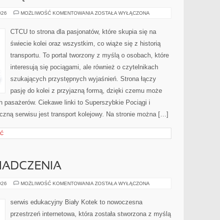
SUPERSZYBKIE
026
MOŻLIWOŚĆ KOMENTOWANIA
ZOSTAŁA WYŁĄCZONA
POCIĄGI
CTCU to strona dla pasjonatów, które skupia się na
świecie kolei oraz wszystkim, co wiąże się z historią
transportu. To portal tworzony z myślą o osobach, które
interesują się pociągami, ale również o czytelnikach
szukających przystępnych wyjaśnień. Strona łączy
pasję do kolei z przyjazną formą, dzięki czemu może
 pasażerów. Ciekawe linki to Superszybkie Pociągi i
yczną serwisu jest transport kolejowy. Na stronie można […]
ŚĆ
WIADCZENIA
HISTORIE
026
MOŻLIWOŚĆ KOMENTOWANIA
ZOSTAŁA WYŁĄCZONA
I
DOŚWIADCZENIA
serwis edukacyjny Biały Kotek to nowoczesna
przestrzeń internetowa, która została stworzona z myślą