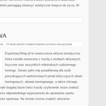
tóre pomagają stworzyć estetyczne miejsce do życia. M-
WA
ODZIEŻ
026
MOŻLIWOŚĆ KOMENTOWANIA
ZOSTAŁA WYŁĄCZONA
SPORTOWA
EsportowySklep.pl to nowoczesna witryna tematyczna,
która została stworzona z myślą o osobach aktywnych
fizycznie oraz wszystkich miłośnikach codziennego
treningu. Serwis pełni rolę poradnikową dla osób
poszukujących wartościowych porad dotyczących ubrań
treningowych, obuwia treningowego, a także różnego
ięki bogatej bazie treści każdy użytkownik może znaleźć
rze odpowiedniego wyposażenia do uprawiania sportu.
ież sportowa. Na stronie można znaleźć obszerne