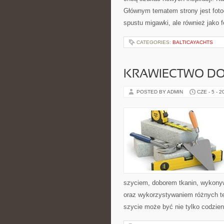
Głównym tematem strony jest fotog
spustu migawki, ale również jako 
CATEGORIES:
BALTICAYACHTS
KRAWIECTWO D
POSTED BY ADMIN
CZE - 5 - 2
szyciem, doborem tkanin, wykony
oraz wykorzystywaniem różnych tec
szycie może być nie tylko codzie