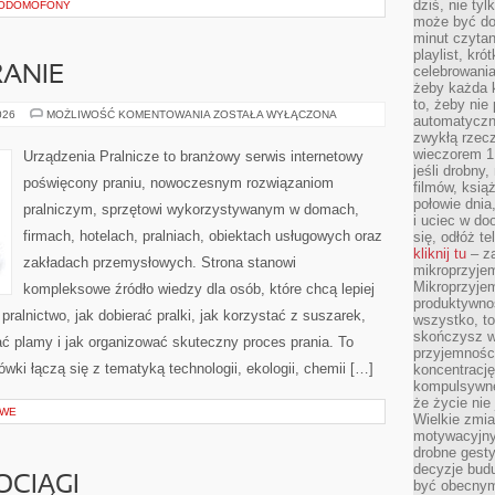
dziś, nie tyl
EODOMOFONY
może być dob
minut czytan
playlist, kró
celebrowani
RANIE
żeby każda k
to, żeby nie
EKOLOGICZNE
026
MOŻLIWOŚĆ KOMENTOWANIA
ZOSTAŁA WYŁĄCZONA
automatyczny
PRANIE
zwykłą rzec
wieczorem 1 
Urządzenia Pralnicze to branżowy serwis internetowy
jeśli drobny,
poświęcony praniu, nowoczesnym rozwiązaniom
filmów, ksią
połowie dnia
pralniczym, sprzętowi wykorzystywanym w domach,
i uciec w do
firmach, hotelach, pralniach, obiektach usługowych oraz
się, odłóż t
kliknij tu
– za
zakładach przemysłowych. Strona stanowi
mikroprzyje
Mikroprzyje
kompleksowe źródło wiedzy dla osób, które chcą lepiej
produktywno
ralnictwo, jak dobierać pralki, jak korzystać z suszarek,
wszystko, to
skończysz w
ać plamy i jak organizować skuteczny proces prania. To
przyjemności
ki łączą się z tematyką technologii, ekologii, chemii […]
koncentrację
kompulsywne
że życie nie 
OWE
Wielkie zmi
motywacyjnyc
drobne gesty
decyzje budu
OCIĄGI
być obecny