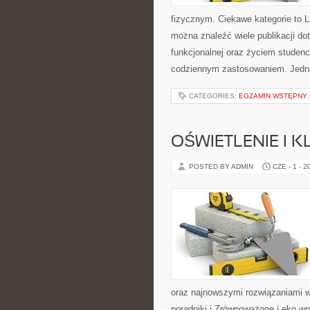
fizycznym. Ciekawe kategorie to Lif
można znaleźć wiele publikacji do
funkcjonalnej oraz życiem studenc
codziennym zastosowaniem. Jedn
CATEGORIES:
EGZAMIN WSTĘPNY N
OŚWIETLENIE I 
POSTED BY ADMIN
CZE - 1 - 2
oraz najnowszymi rozwiązaniami w
poradniki i Zrównoważone i eko wn