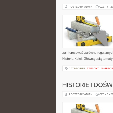
POSTED BY ADMIN
CZE - 4 - 2
zainteresować zarówno regularnych
Historia Kolei. Główną osią temat
CATEGORIES:
ZAPACHY I ŚWIEŻO
HISTORIE I DOŚ
POSTED BY ADMIN
CZE - 3 - 2