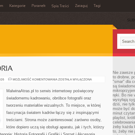
um
Kategorie
Poranek
Zataguj
Tagi
Spis Treści
SUB
ORIA
Nie zawsze p
to drobne, p
SPRZĘT
026
MOŻLIWOŚĆ KOMENTOWANIA
ZOSTAŁA WYŁĄCZONA
"smar" dla c
I
są świadome
AKCESORIA
mikroprzyjem
MalwinaAtras.pl to serwis internetowy poświęcony
ręki. Bo nie
świadomemu kadrowaniu, obróbce fotografii oraz
wysyłają syg
dziś, nie tyl
tworzeniu materiałów wizualnych. To miejsce, w której
może być dob
fascynacja światem kadrów łączy się z inspirującymi
minut czytan
playlist, kró
treściami. Strona może zainteresować zarówno osoby,
celebrowani
żeby każda k
które dopiero uczą się obsługi aparatu, jak i tych, którzy
to, żeby nie
gorie: Historia Fotografii i Grafiki i Sprzęt i Akcesoria.