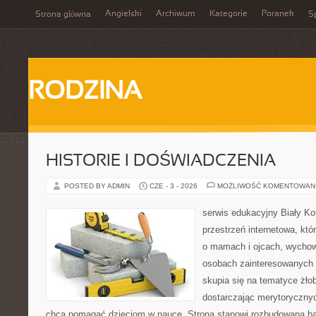
Angielski
Archiwum
Kategorie
Poranek
Strona główna
Sp
RODZINA
HISTORIE I DOŚWIADCZENIA
POSTED BY ADMIN
CZE - 3 - 2026
MOŻLIWOŚĆ KOMENTOWAN
serwis edukacyjny Biały K
przestrzeń internetowa, któ
o mamach i ojcach, wychow
osobach zainteresowanych 
skupia się na tematyce żłob
dostarczając merytorycznych
chcą pomagać dzieciom w nauce. Strona stanowi rozbudowaną baz