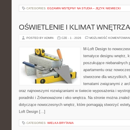
CATEGORIES:
EGZAMIN WSTĘPNY NA STUDIA – JĘZYK NIEMIECKI
OŚWIETLENIE I KLIMAT WNĘTRZ
POSTED BY ADMIN
CZE - 1 - 2026
MOŻLIWOŚĆ KOMENTOWAN
M-Loft Design to nowoczes
tematyce designu wnętrz, kt
poszukujące niebanalnych 
apartamentu oraz nowoczes
stworzone dla wszystkich, k
tematami związanymi z arch
oraz najnowszymi rozwiązaniami w świecie wyposażenia i wystro
poradniki i Zrównoważone i eko wnętrza. Na stronie można znaleź
dotyczące nowoczesnych wnętrz, które pomagają stworzyć estety
Loft Design […]
CATEGORIES:
WIELKA BRYTANIA