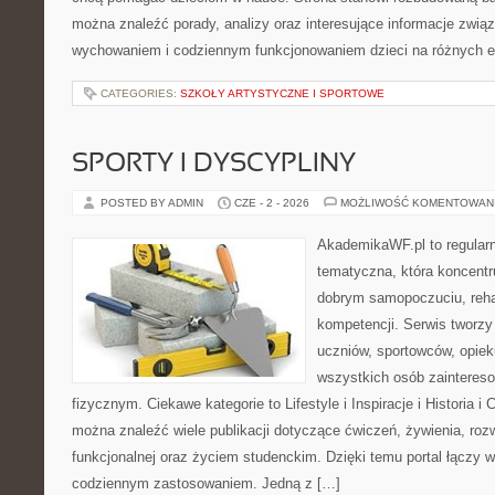
można znaleźć porady, analizy oraz interesujące informacje zwią
wychowaniem i codziennym funkcjonowaniem dzieci na różnych 
CATEGORIES:
SZKOŁY ARTYSTYCZNE I SPORTOWE
SPORTY I DYSCYPLINY
POSTED BY ADMIN
CZE - 2 - 2026
MOŻLIWOŚĆ KOMENTOWAN
AkademikaWF.pl to regular
tematyczna, która koncentru
dobrym samopoczuciu, rehab
kompetencji. Serwis tworzy 
uczniów, sportowców, opie
wszystkich osób zainteres
fizycznym. Ciekawe kategorie to Lifestyle i Inspiracje i Historia i 
można znaleźć wiele publikacji dotyczące ćwiczeń, żywienia, rozw
funkcjonalnej oraz życiem studenckim. Dzięki temu portal łączy 
codziennym zastosowaniem. Jedną z […]