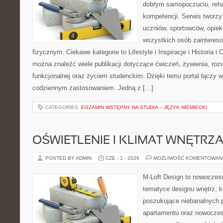
dobrym samopoczuciu, rehab
kompetencji. Serwis tworzy 
uczniów, sportowców, opie
wszystkich osób zainteres
fizycznym. Ciekawe kategorie to Lifestyle i Inspiracje i Historia i 
można znaleźć wiele publikacji dotyczące ćwiczeń, żywienia, rozw
funkcjonalnej oraz życiem studenckim. Dzięki temu portal łączy 
codziennym zastosowaniem. Jedną z […]
CATEGORIES:
EGZAMIN WSTĘPNY NA STUDIA – JĘZYK NIEMIECKI
OŚWIETLENIE I KLIMAT WNĘTRZ
POSTED BY ADMIN
CZE - 1 - 2026
MOŻLIWOŚĆ KOMENTOWAN
M-Loft Design to nowoczes
tematyce designu wnętrz, kt
poszukujące niebanalnych 
apartamentu oraz nowoczes