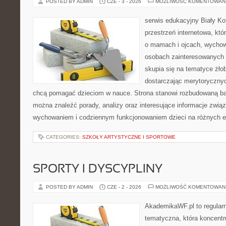
POSTED BY ADMIN
CZE - 3 - 2026
MOŻLIWOŚĆ KOMENTOWAN
serwis edukacyjny Biały K
przestrzeń internetowa, któ
o mamach i ojcach, wychow
osobach zainteresowanych 
skupia się na tematyce żłob
dostarczając merytorycznych
chcą pomagać dzieciom w nauce. Strona stanowi rozbudowaną baz
można znaleźć porady, analizy oraz interesujące informacje zwią
wychowaniem i codziennym funkcjonowaniem dzieci na różnych 
CATEGORIES:
SZKOŁY ARTYSTYCZNE I SPORTOWE
SPORTY I DYSCYPLINY
POSTED BY ADMIN
CZE - 2 - 2026
MOŻLIWOŚĆ KOMENTOWAN
AkademikaWF.pl to regular
tematyczna, która koncentru