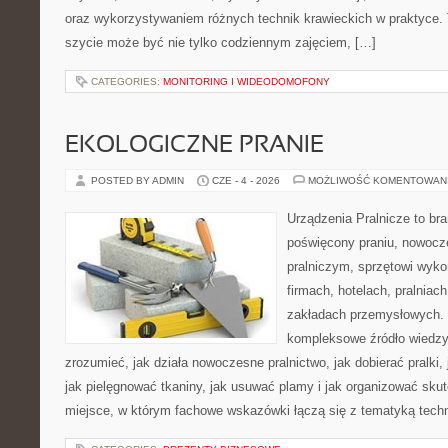
oraz wykorzystywaniem różnych technik krawieckich w praktyce. T
szycie może być nie tylko codziennym zajęciem, […]
CATEGORIES:
MONITORING I WIDEODOMOFONY
EKOLOGICZNE PRANIE
POSTED BY ADMIN
CZE - 4 - 2026
MOŻLIWOŚĆ KOMENTOWAN
Urządzenia Pralnicze to br
poświęcony praniu, nowoc
pralniczym, sprzętowi wy
firmach, hotelach, pralniac
zakładach przemysłowych. 
kompleksowe źródło wiedzy 
zrozumieć, jak działa nowoczesne pralnictwo, jak dobierać pralki,
jak pielęgnować tkaniny, jak usuwać plamy i jak organizować sku
miejsce, w którym fachowe wskazówki łączą się z tematyką techno