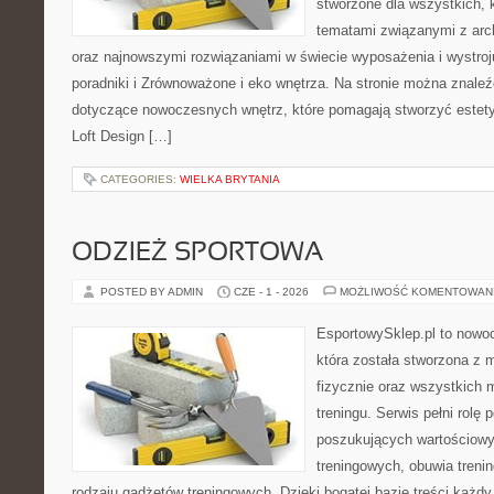
stworzone dla wszystkich, k
tematami związanymi z arch
oraz najnowszymi rozwiązaniami w świecie wyposażenia i wystro
poradniki i Zrównoważone i eko wnętrza. Na stronie można znaleź
dotyczące nowoczesnych wnętrz, które pomagają stworzyć estety
Loft Design […]
CATEGORIES:
WIELKA BRYTANIA
ODZIEŻ SPORTOWA
POSTED BY ADMIN
CZE - 1 - 2026
MOŻLIWOŚĆ KOMENTOWAN
EsportowySklep.pl to nowo
która została stworzona z
fizycznie oraz wszystkich 
treningu. Serwis pełni rolę
poszukujących wartościowy
treningowych, obuwia treni
rodzaju gadżetów treningowych. Dzięki bogatej bazie treści każ