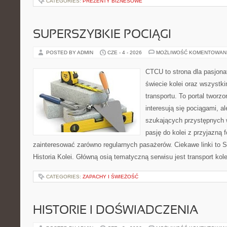
CATEGORIES:
PREZENTY BIZNESOWE
SUPERSZYBKIE POCIĄGI
POSTED BY ADMIN
CZE - 4 - 2026
MOŻLIWOŚĆ KOMENTOWAN
CTCU to strona dla pasjonat
świecie kolei oraz wszystki
transportu. To portal tworz
interesują się pociągami, a
szukających przystępnych w
pasję do kolei z przyjazną
zainteresować zarówno regularnych pasażerów. Ciekawe linki to S
Historia Kolei. Główną osią tematyczną serwisu jest transport ko
CATEGORIES:
ZAPACHY I ŚWIEŻOŚĆ
HISTORIE I DOŚWIADCZENIA