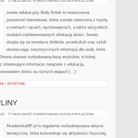
HISTORIE
026
MOŻLIWOŚĆ KOMENTOWANIA
ZOSTAŁA WYŁĄCZONA
I
DOŚWIADCZENIA
serwis edukacyjny Biały Kotek to nowoczesna
przestrzeń internetowa, która została stworzona z myślą
o mamach i ojcach, wychowawcach, a także wszystkich
osobach zainteresowanych edukacją dzieci. Serwis
skupia się na tematyce żłobków, przedszkoli oraz szkół,
dostarczając merytorycznych informacji dla osób, które
trona stanowi rozbudowaną bazę artykułów, w której
z interesujące informacje związane z edukacją,
onowaniem dzieci na różnych etapach […]
NE I SPORTOWE
PLINY
SPORTY
026
MOŻLIWOŚĆ KOMENTOWANIA
ZOSTAŁA WYŁĄCZONA
I
DYSCYPLINY
AkademikaWF.pl to regularnie rozbudowywana witryna
tematyczna, która koncentruje się aktywności fizycznej,