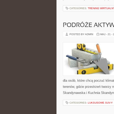
CATEGORIES:
TRENING WIRTUALNY
PODRÓŻE AKTY
POSTED BY ADMIN
MAJ - 21 -
dla osób, które chcą poczuć klimat 
terenów, gdzie przestrzeń tworzy 
Skandynawska i Kuchnia Skandyn
CATEGORIES:
LUKSUSOWE SUV-Y