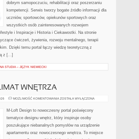
dobrym samopoczuciu, rehabilitacji oraz poszerzaniu
kompetencji. Serwis tworzy bogate źródło informacji dla
uczniów, sportowców, opiekunów sportowych oraz
wszystkich osób zainteresowanych rozwojem
estyle i Inspiracje i Historia i Ciekawostki. Na stronie
tyczące ćwiczeń, żywienia, rozwoju mentalnego, terapii
kim. Dzięki temu portal łączy wiedzę teoretyczną z
ą z […]
A STUDIA – JĘZYK NIEMIECKI
KLIMAT WNĘTRZA
OŚWIETLENIE
026
MOŻLIWOŚĆ KOMENTOWANIA
ZOSTAŁA WYŁĄCZONA
I
KLIMAT
WNĘTRZA
M-Loft Design to nowoczesny portal poświęcony
tematyce designu wnętrz, który inspiruje osoby
poszukujące niebanalnych pomysłów na urządzenie
apartamentu oraz nowoczesnego wnętrza. To miejsce