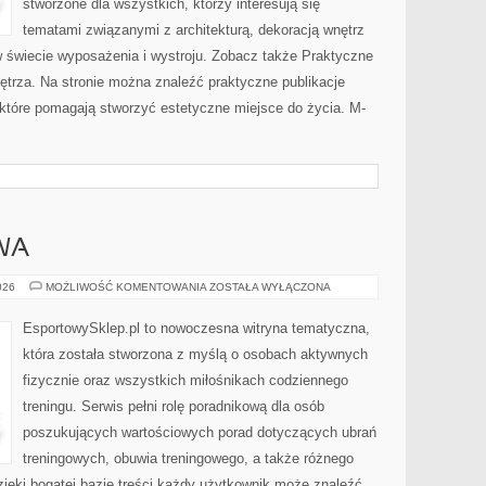
stworzone dla wszystkich, którzy interesują się
tematami związanymi z architekturą, dekoracją wnętrz
 świecie wyposażenia i wystroju. Zobacz także Praktyczne
ętrza. Na stronie można znaleźć praktyczne publikacje
tóre pomagają stworzyć estetyczne miejsce do życia. M-
WA
ODZIEŻ
026
MOŻLIWOŚĆ KOMENTOWANIA
ZOSTAŁA WYŁĄCZONA
SPORTOWA
EsportowySklep.pl to nowoczesna witryna tematyczna,
która została stworzona z myślą o osobach aktywnych
fizycznie oraz wszystkich miłośnikach codziennego
treningu. Serwis pełni rolę poradnikową dla osób
poszukujących wartościowych porad dotyczących ubrań
treningowych, obuwia treningowego, a także różnego
ięki bogatej bazie treści każdy użytkownik może znaleźć