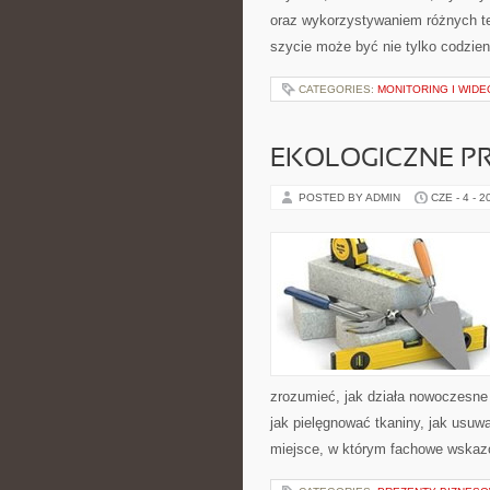
oraz wykorzystywaniem różnych tec
szycie może być nie tylko codzie
CATEGORIES:
MONITORING I WID
EKOLOGICZNE P
POSTED BY ADMIN
CZE - 4 - 2
zrozumieć, jak działa nowoczesne p
jak pielęgnować tkaniny, jak usuw
miejsce, w którym fachowe wskazów