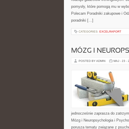
pomysły, które pomogą mu w wybo
Polecam Poradniki zakupowe i Odz
poradniki […]
CATEGORIES:
EXCELRAPORT
MÓZG I NEUROP
POSTED BY ADMIN
MAJ - 23 -
jednocześnie zaprasza do zatrzym
Mózg i Neuropsychologia i Psycho
porusza tematy związane z psycho