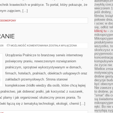
automatyczny
zwykłą rzec
hnik krawieckich w praktyce. To portal, który pokazuje, że
wieczorem 1 
nnym zajęciem, […]
jeśli drobny,
filmów, ksią
połowie dnia
EODOMOFONY
i uciec w do
się, odłóż t
kliknij tu
– za
mikroprzyje
RANIE
Mikroprzyje
produktywno
EKOLOGICZNE
026
MOŻLIWOŚĆ KOMENTOWANIA
ZOSTAŁA WYŁĄCZONA
wszystko, to
PRANIE
skończysz w
przyjemności
Urządzenia Pralnicze to branżowy serwis internetowy
koncentrację
poświęcony praniu, nowoczesnym rozwiązaniom
kompulsywne
że życie nie 
pralniczym, sprzętowi wykorzystywanym w domach,
Wielkie zmi
motywacyjnyc
firmach, hotelach, pralniach, obiektach usługowych oraz
drobne gesty
zakładach przemysłowych. Strona stanowi
decyzje budu
być obecny
kompleksowe źródło wiedzy dla osób, które chcą lepiej
Nie zawsze p
ralnictwo, jak dobierać pralki, jak korzystać z suszarek,
to drobne, p
"smar" dla c
ać plamy i jak organizować skuteczny proces prania. To
są świadome
mikroprzyjem
ki łączą się z tematyką technologii, ekologii, chemii […]
ręki. Bo nie
wysyłają syg