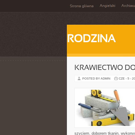
Angielski
Archiw
Strona główna
RODZINA
KRAWIECTWO D
POSTED BY ADMIN
CZE - 5 - 2
szyciem, doborem tkanin, wykony