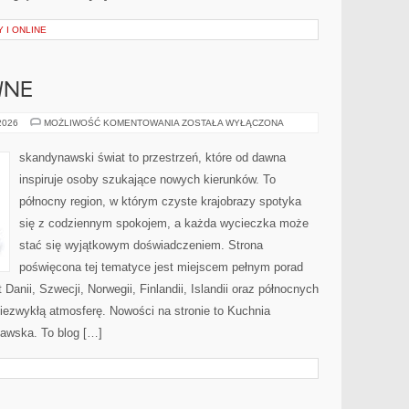
 I ONLINE
WNE
PODRÓŻE
 2026
MOŻLIWOŚĆ KOMENTOWANIA
ZOSTAŁA WYŁĄCZONA
AKTYWNE
skandynawski świat to przestrzeń, które od dawna
inspiruje osoby szukające nowych kierunków. To
północny region, w którym czyste krajobrazy spotyka
się z codziennym spokojem, a każda wycieczka może
stać się wyjątkowym doświadczeniem. Strona
poświęcona tej tematyce jest miejscem pełnym porad
Danii, Szwecji, Norwegii, Finlandii, Islandii oraz północnych
niezwykłą atmosferę. Nowości na stronie to Kuchnia
awska. To blog […]