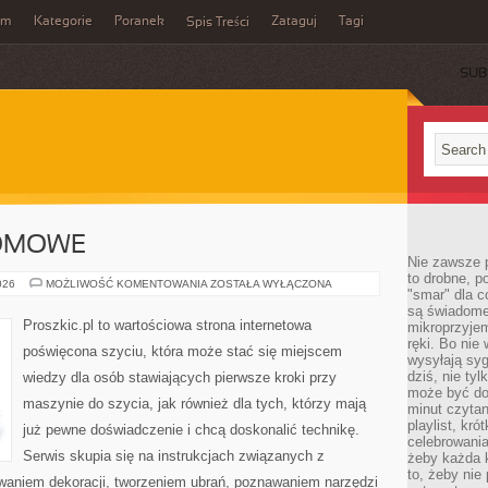
um
Kategorie
Poranek
Zataguj
Tagi
Spis Treści
SUB
OMOWE
Nie zawsze p
to drobne, p
KRAWIECTWO
026
MOŻLIWOŚĆ KOMENTOWANIA
ZOSTAŁA WYŁĄCZONA
"smar" dla c
DOMOWE
są świadome
Proszkic.pl to wartościowa strona internetowa
mikroprzyjem
ręki. Bo nie
poświęcona szyciu, która może stać się miejscem
wysyłają syg
dziś, nie tyl
wiedzy dla osób stawiających pierwsze kroki przy
może być dob
maszynie do szycia, jak również dla tych, którzy mają
minut czytan
playlist, kró
już pewne doświadczenie i chcą doskonalić technikę.
celebrowani
Serwis skupia się na instrukcjach związanych z
żeby każda k
to, żeby nie
waniem dekoracji, tworzeniem ubrań, poznawaniem narzędzi