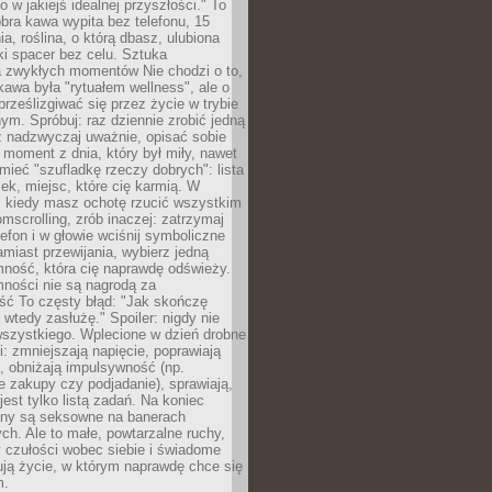
ko w jakiejś idealnej przyszłości." To
ra kawa wypita bez telefonu, 15
ia, roślina, o którą dbasz, ulubiona
tki spacer bez celu. Sztuka
a zwykłych momentów Nie chodzi o to,
awa była "rytuałem wellness", ale o
 prześlizgiwać się przez życie w trybie
m. Spróbuj: raz dziennie zrobić jedną
z nadzwyczaj uważnie, opisać sobie
moment z dnia, który był miły, nawet
 mieć "szufladkę rzeczy dobrych": lista
żek, miejsc, które cię karmią. W
, kiedy masz ochotę rzucić wszystkim
omscrolling, zrób inaczej: zatrzymaj
elefon i w głowie wciśnij symboliczne
miast przewijania, wybierz jedną
mność, która cię naprawdę odświeży.
mności nie są nagrodą za
ść To częsty błąd: "Jak skończę
 wtedy zasłużę." Spoiler: nigdy nie
szystkiego. Wplecione w dzień drobne
: zmniejszają napięcie, poprawiają
, obniżają impulsywność (np.
 zakupy czy podjadanie), sprawiają,
jest tylko listą zadań. Na koniec
any są seksowne na banerach
h. Ale to małe, powtarzalne ruchy,
 czułości wobec siebie i świadome
ją życie, w którym naprawdę chce się
m.