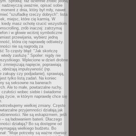
m. Spróbuj: raz dziennie zrobić jedną
z nadzwyczaj uważnie, opisać sobie
moment z dnia, który był miły, nawet
 mieć "szufladkę rzeczy dobrych": lista
żek, miejsc, które cię karmią. W
, kiedy masz ochotę rzucić wszystkim
omscrolling, zrób inaczej: zatrzymaj
elefon i w głowie wciśnij symboliczne
miast przewijania, wybierz jedną
mność, która cię naprawdę odświeży.
mności nie są nagrodą za
ść To częsty błąd: "Jak skończę
 wtedy zasłużę." Spoiler: nigdy nie
szystkiego. Wplecione w dzień drobne
: zmniejszają napięcie, poprawiają
, obniżają impulsywność (np.
 zakupy czy podjadanie), sprawiają,
jest tylko listą zadań. Na koniec
any są seksowne na banerach
h. Ale to małe, powtarzalne ruchy,
 czułości wobec siebie i świadome
ją życie, w którym naprawdę chce się
m.
otrzebujemy wielkiej zmiany. Często
owtarzalne przyjemności działają jak
odzienności. Nie są eskapizmem, jeśli
 – są ładowaniem baterii. Dlaczego
ności działają? Bo są dostępne od
 wymagają wielkiego budżetu. Bo
nał: "Moje potrzeby są ważne również