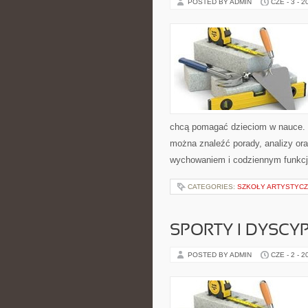
POSTED BY ADMIN
CZE - 3 - 2
chcą pomagać dzieciom w nauce. S
można znaleźć porady, analizy ora
wychowaniem i codziennym funkcj
CATEGORIES:
SZKOŁY ARTYSTYCZ
SPORTY I DYSCY
POSTED BY ADMIN
CZE - 2 - 2