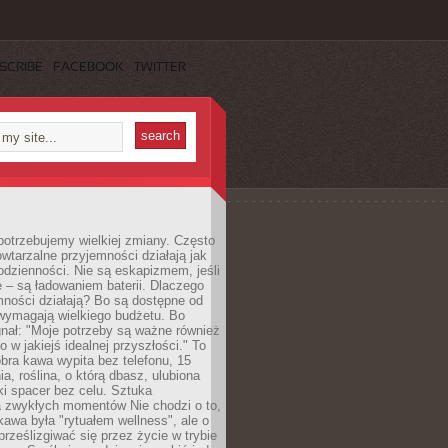
SCRIBE
FACEBOOK
TWITTER
otrzebujemy wielkiej zmiany. Często
owtarzalne przyjemności działają jak
odzienności. Nie są eskapizmem, jeśli
 – są ładowaniem baterii. Dlaczego
ności działają? Bo są dostępne od
 wymagają wielkiego budżetu. Bo
nał: "Moje potrzeby są ważne również
ko w jakiejś idealnej przyszłości." To
ra kawa wypita bez telefonu, 15
ia, roślina, o którą dbasz, ulubiona
tki spacer bez celu. Sztuka
a zwykłych momentów Nie chodzi o to,
awa była "rytuałem wellness", ale o
 prześlizgiwać się przez życie w trybie