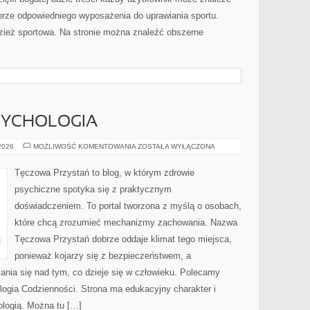
rze odpowiedniego wyposażenia do uprawiania sportu.
ież sportowa. Na stronie można znaleźć obszerne
SYCHOLOGIA
MÓZG
 2026
MOŻLIWOŚĆ KOMENTOWANIA
ZOSTAŁA WYŁĄCZONA
I
NEUROPSYCHOLOGIA
Tęczowa Przystań to blog, w którym zdrowie
psychiczne spotyka się z praktycznym
doświadczeniem. To portal tworzona z myślą o osobach,
które chcą zrozumieć mechanizmy zachowania. Nazwa
Tęczowa Przystań dobrze oddaje klimat tego miejsca,
ponieważ kojarzy się z bezpieczeństwem, a
ania się nad tym, co dzieje się w człowieku. Polecamy
logia Codzienności. Strona ma edukacyjny charakter i
logią. Można tu […]