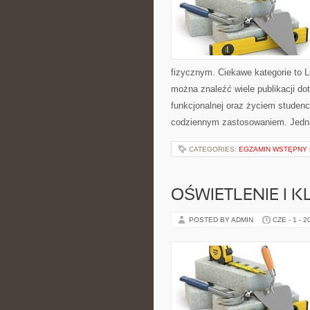
fizycznym. Ciekawe kategorie to Lif
można znaleźć wiele publikacji do
funkcjonalnej oraz życiem studenc
codziennym zastosowaniem. Jedn
CATEGORIES:
EGZAMIN WSTĘPNY N
OŚWIETLENIE I 
POSTED BY ADMIN
CZE - 1 - 2