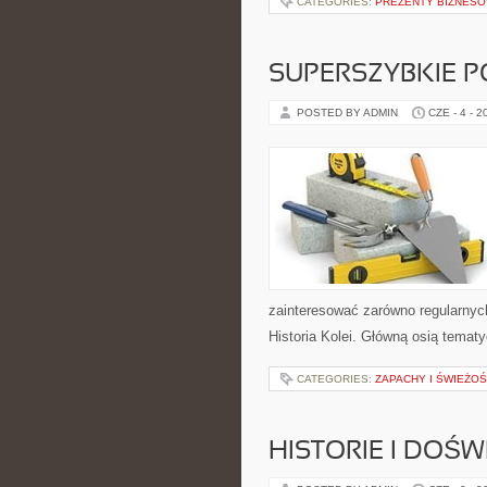
CATEGORIES:
PREZENTY BIZNES
SUPERSZYBKIE P
POSTED BY ADMIN
CZE - 4 - 2
zainteresować zarówno regularnych
Historia Kolei. Główną osią temat
CATEGORIES:
ZAPACHY I ŚWIEŻO
HISTORIE I DOŚ