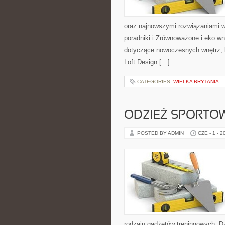
oraz najnowszymi rozwiązaniami w
poradniki i Zrównoważone i eko wn
dotyczące nowoczesnych wnętrz, k
Loft Design […]
CATEGORIES:
WIELKA BRYTANIA
ODZIEŻ SPORTO
POSTED BY ADMIN
CZE - 1 - 2
rodzaju gadżetów treningowych. Dz