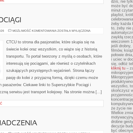
OWE
dziś, nie tyl
może być dob
minut czytan
playlist, kró
celebrowani
OCIĄGI
żeby każda k
to, żeby nie
SUPERSZYBKIE
026
MOŻLIWOŚĆ KOMENTOWANIA
ZOSTAŁA WYŁĄCZONA
automatyczny
POCIĄGI
zwykłą rzec
wieczorem 1 
CTCU to strona dla pasjonatów, które skupia się na
jeśli drobny,
świecie kolei oraz wszystkim, co wiąże się z historią
filmów, ksią
połowie dnia
transportu. To portal tworzony z myślą o osobach, które
i uciec w do
interesują się pociągami, ale również o czytelnikach
się, odłóż t
kliknij tu
– za
szukających przystępnych wyjaśnień. Strona łączy
mikroprzyje
Mikroprzyje
pasję do kolei z przyjazną formą, dzięki czemu może
produktywno
 pasażerów. Ciekawe linki to Superszybkie Pociągi i
wszystko, to
skończysz w
yczną serwisu jest transport kolejowy. Na stronie można […]
przyjemności
koncentrację
kompulsywne
ŚĆ
że życie nie 
Wielkie zmi
motywacyjnyc
drobne gesty
WIADCZENIA
decyzje budu
być obecny