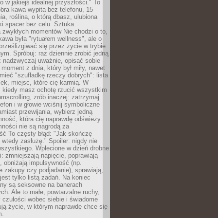
ko w jakiejś idealnej przyszłości." To
ra kawa wypita bez telefonu, 15
ia, roślina, o którą dbasz, ulubiona
tki spacer bez celu. Sztuka
a zwykłych momentów Nie chodzi o to,
awa była "rytuałem wellness", ale o
 prześlizgiwać się przez życie w trybie
m. Spróbuj: raz dziennie zrobić jedną
z nadzwyczaj uważnie, opisać sobie
moment z dnia, który był miły, nawet
 mieć "szufladkę rzeczy dobrych": lista
żek, miejsc, które cię karmią. W
, kiedy masz ochotę rzucić wszystkim
omscrolling, zrób inaczej: zatrzymaj
elefon i w głowie wciśnij symboliczne
miast przewijania, wybierz jedną
mność, która cię naprawdę odświeży.
mności nie są nagrodą za
ść To częsty błąd: "Jak skończę
 wtedy zasłużę." Spoiler: nigdy nie
szystkiego. Wplecione w dzień drobne
: zmniejszają napięcie, poprawiają
, obniżają impulsywność (np.
 zakupy czy podjadanie), sprawiają,
jest tylko listą zadań. Na koniec
any są seksowne na banerach
h. Ale to małe, powtarzalne ruchy,
 czułości wobec siebie i świadome
ją życie, w którym naprawdę chce się
m.