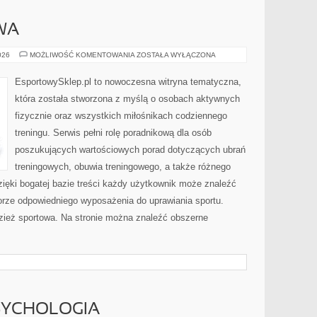
WA
ODZIEŻ
026
MOŻLIWOŚĆ KOMENTOWANIA
ZOSTAŁA WYŁĄCZONA
SPORTOWA
EsportowySklep.pl to nowoczesna witryna tematyczna,
która została stworzona z myślą o osobach aktywnych
fizycznie oraz wszystkich miłośnikach codziennego
treningu. Serwis pełni rolę poradnikową dla osób
poszukujących wartościowych porad dotyczących ubrań
treningowych, obuwia treningowego, a także różnego
ięki bogatej bazie treści każdy użytkownik może znaleźć
rze odpowiedniego wyposażenia do uprawiania sportu.
ież sportowa. Na stronie można znaleźć obszerne
SYCHOLOGIA