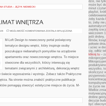
dziś, nie tyl
może być dob
A STUDIA – JĘZYK NIEMIECKI
minut czytan
playlist, kró
celebrowani
żeby każda k
KLIMAT WNĘTRZA
to, żeby nie
automatyczny
zwykłą rzec
OŚWIETLENIE
026
MOŻLIWOŚĆ KOMENTOWANIA
ZOSTAŁA WYŁĄCZONA
wieczorem 1 
I
KLIMAT
jeśli drobny,
WNĘTRZA
M-Loft Design to nowoczesny portal poświęcony
filmów, ksią
połowie dnia
tematyce designu wnętrz, który inspiruje osoby
i uciec w do
się, odłóż t
poszukujące niebanalnych pomysłów na urządzenie
kliknij tu
– za
apartamentu oraz nowoczesnego wnętrza. To miejsce
mikroprzyje
Mikroprzyje
stworzone dla wszystkich, którzy interesują się
produktywno
tematami związanymi z architekturą, dekoracją wnętrz
wszystko, to
skończysz w
 świecie wyposażenia i wystroju. Zobacz także Praktyczne
przyjemności
koncentrację
ętrza. Na stronie można znaleźć praktyczne publikacje
kompulsywne
tóre pomagają stworzyć estetyczne miejsce do życia. M-
że życie nie 
Wielkie zmi
motywacyjnyc
drobne gesty
decyzje budu
być obecny