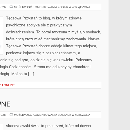
MÓZG
 2026
MOŻLIWOŚĆ KOMENTOWANIA
ZOSTAŁA WYŁĄCZONA
I
NEUROPSYCHOLOGIA
Tęczowa Przystań to blog, w którym zdrowie
psychiczne spotyka się z praktycznym
doświadczeniem. To portal tworzona z myślą o osobach,
które chcą zrozumieć mechanizmy zachowania. Nazwa
Tęczowa Przystań dobrze oddaje klimat tego miejsca,
ponieważ kojarzy się z bezpieczeństwem, a
ania się nad tym, co dzieje się w człowieku. Polecamy
logia Codzienności. Strona ma edukacyjny charakter i
logią. Można tu […]
 I ONLINE
WNE
PODRÓŻE
 2026
MOŻLIWOŚĆ KOMENTOWANIA
ZOSTAŁA WYŁĄCZONA
AKTYWNE
skandynawski świat to przestrzeń, które od dawna