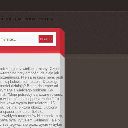
SCRIBE
FACEBOOK
TWITTER
otrzebujemy wielkiej zmiany. Często
owtarzalne przyjemności działają jak
odzienności. Nie są eskapizmem, jeśli
 – są ładowaniem baterii. Dlaczego
ności działają? Bo są dostępne od
 wymagają wielkiego budżetu. Bo
nał: "Moje potrzeby są ważne również
ko w jakiejś idealnej przyszłości." To
ra kawa wypita bez telefonu, 15
ia, roślina, o którą dbasz, ulubiona
tki spacer bez celu. Sztuka
a zwykłych momentów Nie chodzi o to,
awa była "rytuałem wellness", ale o
 prześlizgiwać się przez życie w trybie