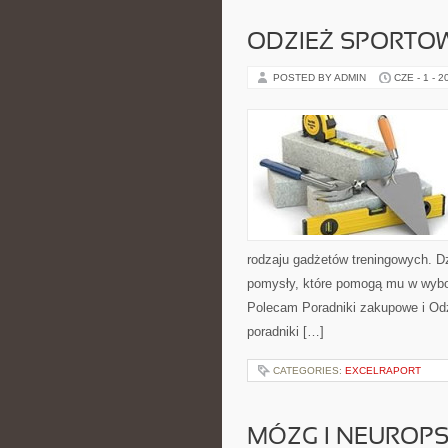
ODZIEŻ SPORTO
POSTED BY ADMIN
CZE - 1 - 2
rodzaju gadżetów treningowych. Dz
pomysły, które pomogą mu w wybo
Polecam Poradniki zakupowe i Odz
poradniki […]
CATEGORIES:
EXCELRAPORT
MÓZG I NEUROP