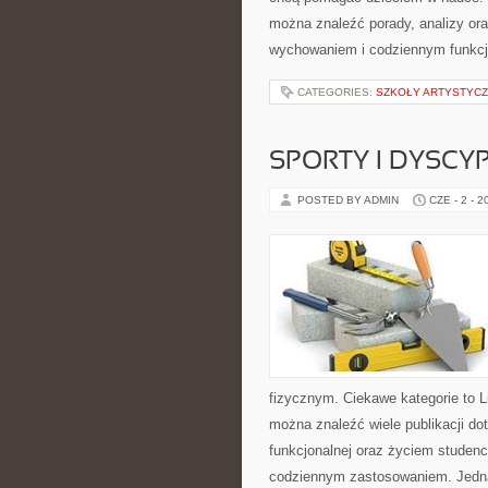
można znaleźć porady, analizy ora
wychowaniem i codziennym funkcj
CATEGORIES:
SZKOŁY ARTYSTYCZ
SPORTY I DYSCY
POSTED BY ADMIN
CZE - 2 - 2
fizycznym. Ciekawe kategorie to Lif
można znaleźć wiele publikacji do
funkcjonalnej oraz życiem studenc
codziennym zastosowaniem. Jedn