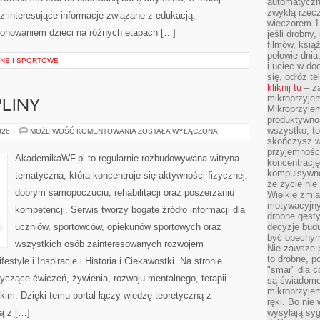
automatyczny
zwykłą rzec
z interesujące informacje związane z edukacją,
wieczorem 1 
onowaniem dzieci na różnych etapach […]
jeśli drobny,
filmów, ksią
połowie dnia
NE I SPORTOWE
i uciec w do
się, odłóż t
kliknij tu
– za
mikroprzyje
PLINY
Mikroprzyje
produktywno
wszystko, to
SPORTY
026
MOŻLIWOŚĆ KOMENTOWANIA
ZOSTAŁA WYŁĄCZONA
I
skończysz w
DYSCYPLINY
przyjemności
AkademikaWF.pl to regularnie rozbudowywana witryna
koncentrację
kompulsywne
tematyczna, która koncentruje się aktywności fizycznej,
że życie nie 
dobrym samopoczuciu, rehabilitacji oraz poszerzaniu
Wielkie zmi
motywacyjnyc
kompetencji. Serwis tworzy bogate źródło informacji dla
drobne gesty
uczniów, sportowców, opiekunów sportowych oraz
decyzje budu
być obecny
wszystkich osób zainteresowanych rozwojem
Nie zawsze p
to drobne, p
estyle i Inspiracje i Historia i Ciekawostki. Na stronie
"smar" dla c
tyczące ćwiczeń, żywienia, rozwoju mentalnego, terapii
są świadome
mikroprzyjem
kim. Dzięki temu portal łączy wiedzę teoretyczną z
ręki. Bo nie
ą z […]
wysyłają syg