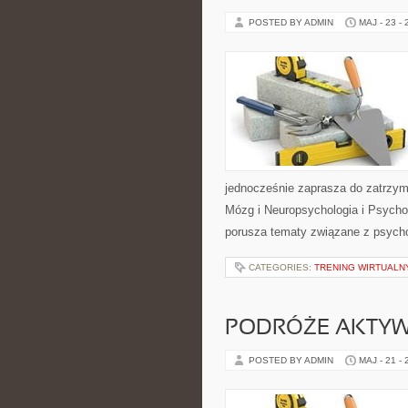
POSTED BY ADMIN
MAJ - 23 -
jednocześnie zaprasza do zatrzym
Mózg i Neuropsychologia i Psycho
porusza tematy związane z psycho
CATEGORIES:
TRENING WIRTUALNY
PODRÓŻE AKTY
POSTED BY ADMIN
MAJ - 21 -