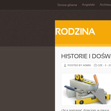
Angielski
Archiw
Strona główna
RODZINA
HISTORIE I DOŚ
POSTED BY ADMIN
CZE - 3 - 2
chcą pomagać dzieciom w nauce. S