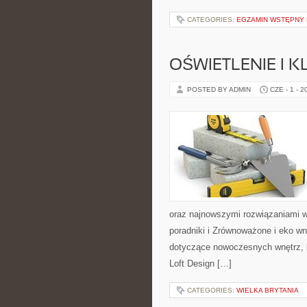
CATEGORIES:
EGZAMIN WSTĘPNY N
OŚWIETLENIE I 
POSTED BY ADMIN
CZE - 1 - 2
oraz najnowszymi rozwiązaniami w
poradniki i Zrównoważone i eko wn
dotyczące nowoczesnych wnętrz, k
Loft Design […]
CATEGORIES:
WIELKA BRYTANIA