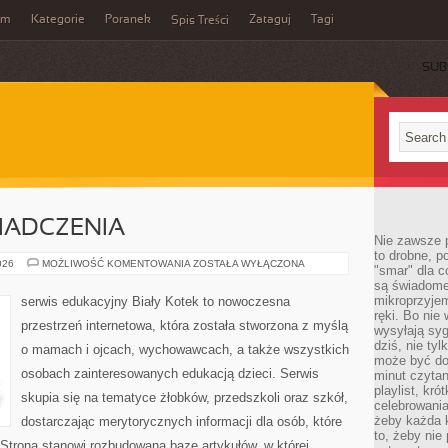
um
Kategorie
Poranek
Zataguj
Tagi
Spis Treści
SUB
WIADCZENIA
Nie zawsze p
to drobne, p
HISTORIE
026
MOŻLIWOŚĆ KOMENTOWANIA
ZOSTAŁA WYŁĄCZONA
"smar" dla c
I
są świadome
DOŚWIADCZENIA
mikroprzyjem
serwis edukacyjny Biały Kotek to nowoczesna
ręki. Bo nie
przestrzeń internetowa, która została stworzona z myślą
wysyłają syg
dziś, nie tyl
o mamach i ojcach, wychowawcach, a także wszystkich
może być dob
osobach zainteresowanych edukacją dzieci. Serwis
minut czytan
playlist, kró
skupia się na tematyce żłobków, przedszkoli oraz szkół,
celebrowani
żeby każda k
dostarczając merytorycznych informacji dla osób, które
to, żeby nie
trona stanowi rozbudowaną bazę artykułów, w której