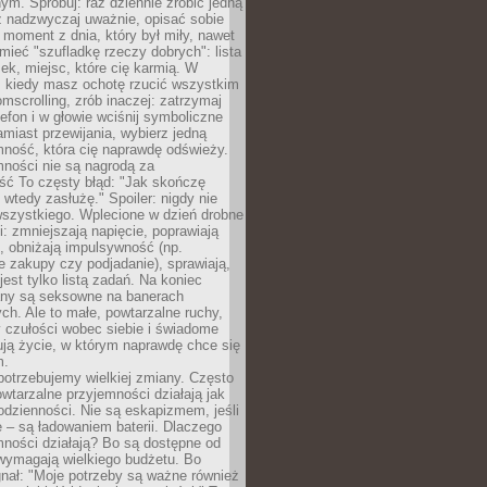
m. Spróbuj: raz dziennie zrobić jedną
z nadzwyczaj uważnie, opisać sobie
moment z dnia, który był miły, nawet
 mieć "szufladkę rzeczy dobrych": lista
żek, miejsc, które cię karmią. W
, kiedy masz ochotę rzucić wszystkim
omscrolling, zrób inaczej: zatrzymaj
elefon i w głowie wciśnij symboliczne
miast przewijania, wybierz jedną
mność, która cię naprawdę odświeży.
mności nie są nagrodą za
ść To częsty błąd: "Jak skończę
 wtedy zasłużę." Spoiler: nigdy nie
szystkiego. Wplecione w dzień drobne
: zmniejszają napięcie, poprawiają
, obniżają impulsywność (np.
 zakupy czy podjadanie), sprawiają,
jest tylko listą zadań. Na koniec
any są seksowne na banerach
h. Ale to małe, powtarzalne ruchy,
 czułości wobec siebie i świadome
ją życie, w którym naprawdę chce się
m.
otrzebujemy wielkiej zmiany. Często
owtarzalne przyjemności działają jak
odzienności. Nie są eskapizmem, jeśli
 – są ładowaniem baterii. Dlaczego
ności działają? Bo są dostępne od
 wymagają wielkiego budżetu. Bo
nał: "Moje potrzeby są ważne również