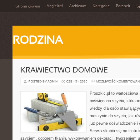
Angielski
Archiwum
Kategorie
Poranek
Strona główna
Sp
RODZINA
KRAWIECTWO DOMOWE
POSTED BY ADMIN
CZE - 5 - 2026
MOŻLIWOŚĆ KOMENTOWAN
Proszkic.pl to wartościowa 
poświęcona szyciu, która 
wiedzy dla osób stawiający
maszynie do szycia, jak rów
już pewne doświadczenie i 
Serwis skupia się na instr
szyciem, doborem tkanin, wykonywaniem dekoracji, tworzeniem 