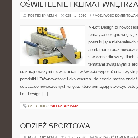
OŚWIETLENIE I KLIMAT WNĘTRZ
POSTED BY ADMIN
CZE - 1 - 2026
MOŻLIWOŚĆ KOMENTOWAN
M-Loft Design to nowoczes
tematyce designu wnętrz, kt
poszukujące niebanalnych 
apartamentu oraz nowoczes
stworzone dla wszystkich, k
tematami związanymi z arch
oraz najnowszymi rozwiązaniami w świecie wyposażenia i wystro
poradniki i Zrównoważone i eko wnętrza. Na stronie można znaleź
dotyczące nowoczesnych wnętrz, które pomagają stworzyć estety
Loft Design […]
CATEGORIES:
WIELKA BRYTANIA
ODZIEŻ SPORTOWA
POSTED BY ADMIN
CZE - 1 - 2026
MOŻLIWOŚĆ KOMENTOWAN