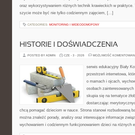
oraz wykorzystywaniem różnych technik krawieckich w praktyce. T
szycie może być nie tylko codziennym zajęciem, […]
CATEGORIES:
MONITORING I WIDEODOMOFONY
HISTORIE I DOŚWIADCZENIA
POSTED BY ADMIN
CZE - 3 - 2026
MOŻLIWOŚĆ KOMENTOWAN
serwis edukacyjny Biały K
przestrzeń internetowa, któ
o mamach i ojcach, wychow
osobach zainteresowanych 
skupia się na tematyce żłob
dostarczając merytorycznych
chcą pomagać dzieciom w nauce. Strona stanowi rozbudowaną baz
można znaleźć porady, analizy oraz interesujące informacje zwią
wychowaniem i codziennym funkcjonowaniem dzieci na różnych 