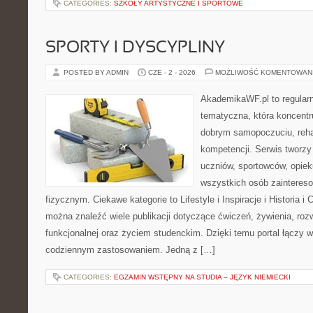
CATEGORIES:
SZKOŁY ARTYSTYCZNE I SPORTOWE
SPORTY I DYSCYPLINY
POSTED BY ADMIN
CZE - 2 - 2026
MOŻLIWOŚĆ KOMENTOWAN
AkademikaWF.pl to regular
tematyczna, która koncentru
dobrym samopoczuciu, rehab
kompetencji. Serwis tworzy 
uczniów, sportowców, opie
wszystkich osób zainteres
fizycznym. Ciekawe kategorie to Lifestyle i Inspiracje i Historia i 
można znaleźć wiele publikacji dotyczące ćwiczeń, żywienia, rozw
funkcjonalnej oraz życiem studenckim. Dzięki temu portal łączy 
codziennym zastosowaniem. Jedną z […]
CATEGORIES:
EGZAMIN WSTĘPNY NA STUDIA – JĘZYK NIEMIECKI