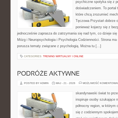
psychiczne spotyka się z 
doświadczeniem. To portal 
które chcą zrozumieć mec
Tęczowa Przystań dobrze od
ponieważ kojarzy się z be
jednocześnie zaprasza do zatrzymania się nad tym, co dzieje si
Mózg i Neuropsychologia i Psychologia Codzienności. Strona ma 
porusza tematy związane z psychologią. Można tu […]
CATEGORIES:
TRENING WIRTUALNY I ONLINE
PODRÓŻE AKTYWNE
POSTED BY ADMIN
MAJ - 21 - 2026
MOŻLIWOŚĆ KOMENTOWA
skandynawski świat to prze
inspiruje osoby szukające 
północny region, w którym 
się z codziennym spokoje