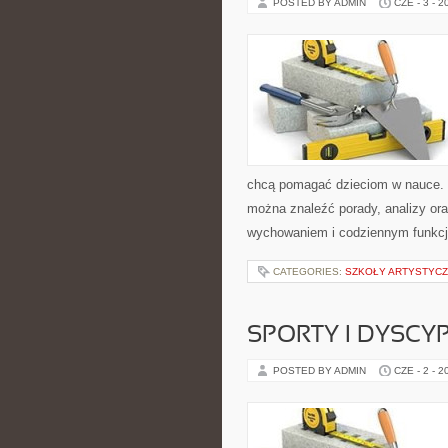
POSTED BY ADMIN
CZE - 3 - 2
chcą pomagać dzieciom w nauce. S
można znaleźć porady, analizy ora
wychowaniem i codziennym funkcj
CATEGORIES:
SZKOŁY ARTYSTYCZ
SPORTY I DYSCY
POSTED BY ADMIN
CZE - 2 - 2