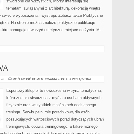
stworzone dla wszystkich, którzy interesują się
tematami związanymi z architekturą, dekoracją wnętrz
 świecie wyposażenia i wystroju. Zobacz także Praktyczne
ętrza. Na stronie można znaleźć praktyczne publikacje
tóre pomagają stworzyć estetyczne miejsce do życia. M-
WA
ODZIEŻ
026
MOŻLIWOŚĆ KOMENTOWANIA
ZOSTAŁA WYŁĄCZONA
SPORTOWA
EsportowySklep.pl to nowoczesna witryna tematyczna,
która została stworzona z myślą o osobach aktywnych
fizycznie oraz wszystkich miłośnikach codziennego
treningu. Serwis pełni rolę poradnikową dla osób
poszukujących wartościowych porad dotyczących ubrań
treningowych, obuwia treningowego, a także różnego
ięki bogatej bazie treści każdy użytkownik może znaleźć