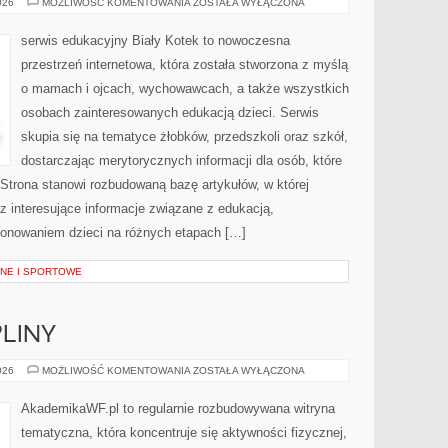
HISTORIE
026
MOŻLIWOŚĆ KOMENTOWANIA
ZOSTAŁA WYŁĄCZONA
I
DOŚWIADCZENIA
serwis edukacyjny Biały Kotek to nowoczesna
przestrzeń internetowa, która została stworzona z myślą
o mamach i ojcach, wychowawcach, a także wszystkich
osobach zainteresowanych edukacją dzieci. Serwis
skupia się na tematyce żłobków, przedszkoli oraz szkół,
dostarczając merytorycznych informacji dla osób, które
trona stanowi rozbudowaną bazę artykułów, w której
z interesujące informacje związane z edukacją,
onowaniem dzieci na różnych etapach […]
NE I SPORTOWE
PLINY
SPORTY
026
MOŻLIWOŚĆ KOMENTOWANIA
ZOSTAŁA WYŁĄCZONA
I
DYSCYPLINY
AkademikaWF.pl to regularnie rozbudowywana witryna
tematyczna, która koncentruje się aktywności fizycznej,