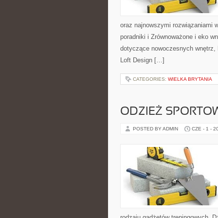
oraz najnowszymi rozwiązaniami w
poradniki i Zrównoważone i eko wn
dotyczące nowoczesnych wnętrz, k
Loft Design […]
CATEGORIES:
WIELKA BRYTANIA
ODZIEŻ SPORTO
POSTED BY ADMIN
CZE - 1 - 2
rodzaju gadżetów treningowych. Dz