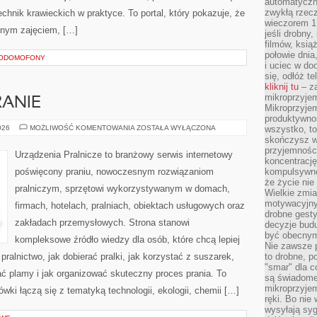
automatyczny
zwykłą rzec
hnik krawieckich w praktyce. To portal, który pokazuje, że
wieczorem 1 
nnym zajęciem, […]
jeśli drobny,
filmów, ksią
połowie dnia
EODOMOFONY
i uciec w do
się, odłóż t
kliknij tu
– za
mikroprzyje
RANIE
Mikroprzyje
produktywno
EKOLOGICZNE
026
MOŻLIWOŚĆ KOMENTOWANIA
ZOSTAŁA WYŁĄCZONA
wszystko, to
PRANIE
skończysz w
przyjemności
Urządzenia Pralnicze to branżowy serwis internetowy
koncentrację
poświęcony praniu, nowoczesnym rozwiązaniom
kompulsywne
że życie nie 
pralniczym, sprzętowi wykorzystywanym w domach,
Wielkie zmi
motywacyjnyc
firmach, hotelach, pralniach, obiektach usługowych oraz
drobne gesty
zakładach przemysłowych. Strona stanowi
decyzje budu
być obecny
kompleksowe źródło wiedzy dla osób, które chcą lepiej
Nie zawsze p
ralnictwo, jak dobierać pralki, jak korzystać z suszarek,
to drobne, p
"smar" dla c
ać plamy i jak organizować skuteczny proces prania. To
są świadome
mikroprzyjem
ki łączą się z tematyką technologii, ekologii, chemii […]
ręki. Bo nie
wysyłają syg