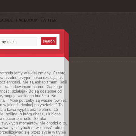
SCRIBE
FACEBOOK
TWITTER
otrzebujemy wielkiej zmiany. Często
owtarzalne przyjemności działają jak
odzienności. Nie są eskapizmem, jeśli
 – są ładowaniem baterii. Dlaczego
ności działają? Bo są dostępne od
 wymagają wielkiego budżetu. Bo
nał: "Moje potrzeby są ważne również
ko w jakiejś idealnej przyszłości." To
ra kawa wypita bez telefonu, 15
ia, roślina, o którą dbasz, ulubiona
tki spacer bez celu. Sztuka
a zwykłych momentów Nie chodzi o to,
awa była "rytuałem wellness", ale o
 prześlizgiwać się przez życie w trybie