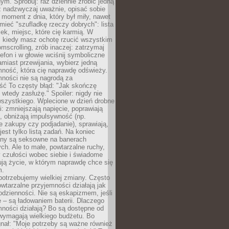
m. Spróbuj: raz dziennie zrobić jedną
z nadzwyczaj uważnie, opisać sobie
moment z dnia, który był miły, nawet
 mieć "szufladkę rzeczy dobrych": lista
żek, miejsc, które cię karmią. W
, kiedy masz ochotę rzucić wszystkim
omscrolling, zrób inaczej: zatrzymaj
elefon i w głowie wciśnij symboliczne
miast przewijania, wybierz jedną
mność, która cię naprawdę odświeży.
mności nie są nagrodą za
ść To częsty błąd: "Jak skończę
 wtedy zasłużę." Spoiler: nigdy nie
szystkiego. Wplecione w dzień drobne
: zmniejszają napięcie, poprawiają
, obniżają impulsywność (np.
 zakupy czy podjadanie), sprawiają,
jest tylko listą zadań. Na koniec
any są seksowne na banerach
h. Ale to małe, powtarzalne ruchy,
 czułości wobec siebie i świadome
ją życie, w którym naprawdę chce się
m.
otrzebujemy wielkiej zmiany. Często
owtarzalne przyjemności działają jak
odzienności. Nie są eskapizmem, jeśli
 – są ładowaniem baterii. Dlaczego
ności działają? Bo są dostępne od
 wymagają wielkiego budżetu. Bo
nał: "Moje potrzeby są ważne również