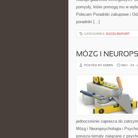
pomysły, które pomogą mu w wybo
Polecam Poradniki zakupowe i Odz
poradniki […]
CATEGORIES:
EXCELRAPORT
MÓZG I NEUROP
POSTED BY ADMIN
MAJ - 23 -
jednocześnie zaprasza do zatrzym
Mózg i Neuropsychologia i Psycho
porusza tematy związane z psycho