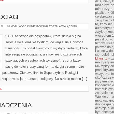
OWE
dziś, nie tyl
może być dob
minut czytan
playlist, kró
celebrowani
OCIĄGI
żeby każda k
to, żeby nie
SUPERSZYBKIE
026
MOŻLIWOŚĆ KOMENTOWANIA
ZOSTAŁA WYŁĄCZONA
automatyczny
POCIĄGI
zwykłą rzec
wieczorem 1 
CTCU to strona dla pasjonatów, które skupia się na
jeśli drobny,
świecie kolei oraz wszystkim, co wiąże się z historią
filmów, ksią
połowie dnia
transportu. To portal tworzony z myślą o osobach, które
i uciec w do
interesują się pociągami, ale również o czytelnikach
się, odłóż t
kliknij tu
– za
szukających przystępnych wyjaśnień. Strona łączy
mikroprzyje
Mikroprzyje
pasję do kolei z przyjazną formą, dzięki czemu może
produktywno
 pasażerów. Ciekawe linki to Superszybkie Pociągi i
wszystko, to
skończysz w
yczną serwisu jest transport kolejowy. Na stronie można […]
przyjemności
koncentrację
kompulsywne
ŚĆ
że życie nie 
Wielkie zmi
motywacyjnyc
drobne gesty
WIADCZENIA
decyzje budu
być obecny