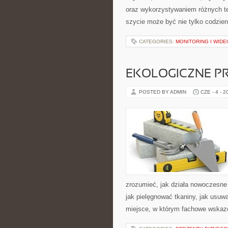
oraz wykorzystywaniem różnych tec
szycie może być nie tylko codzie
CATEGORIES:
MONITORING I WID
EKOLOGICZNE P
POSTED BY ADMIN
CZE - 4 - 2
zrozumieć, jak działa nowoczesne p
jak pielęgnować tkaniny, jak usuw
miejsce, w którym fachowe wskazów