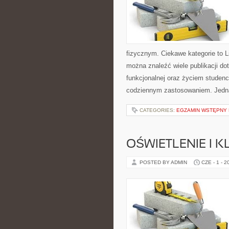
fizycznym. Ciekawe kategorie to Lif
można znaleźć wiele publikacji do
funkcjonalnej oraz życiem studenc
codziennym zastosowaniem. Jedn
CATEGORIES:
EGZAMIN WSTĘPNY N
OŚWIETLENIE I 
POSTED BY ADMIN
CZE - 1 - 2