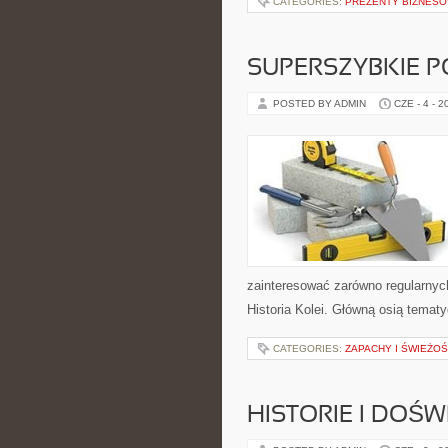
CATEGORIES:
PREZENTY BIZNES
SUPERSZYBKIE P
POSTED BY ADMIN
CZE - 4 - 2
zainteresować zarówno regularnych
Historia Kolei. Główną osią temat
CATEGORIES:
ZAPACHY I ŚWIEŻO
HISTORIE I DOŚ