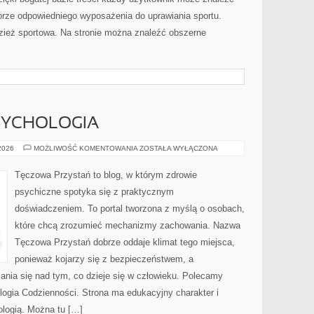
rze odpowiedniego wyposażenia do uprawiania sportu.
ież sportowa. Na stronie można znaleźć obszerne
SYCHOLOGIA
MÓZG
 2026
MOŻLIWOŚĆ KOMENTOWANIA
ZOSTAŁA WYŁĄCZONA
I
NEUROPSYCHOLOGIA
Tęczowa Przystań to blog, w którym zdrowie
psychiczne spotyka się z praktycznym
doświadczeniem. To portal tworzona z myślą o osobach,
które chcą zrozumieć mechanizmy zachowania. Nazwa
Tęczowa Przystań dobrze oddaje klimat tego miejsca,
ponieważ kojarzy się z bezpieczeństwem, a
ania się nad tym, co dzieje się w człowieku. Polecamy
logia Codzienności. Strona ma edukacyjny charakter i
logią. Można tu […]