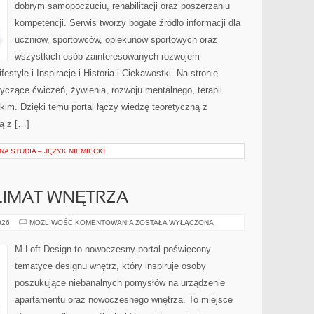
dobrym samopoczuciu, rehabilitacji oraz poszerzaniu
kompetencji. Serwis tworzy bogate źródło informacji dla
uczniów, sportowców, opiekunów sportowych oraz
wszystkich osób zainteresowanych rozwojem
estyle i Inspiracje i Historia i Ciekawostki. Na stronie
tyczące ćwiczeń, żywienia, rozwoju mentalnego, terapii
kim. Dzięki temu portal łączy wiedzę teoretyczną z
ą z […]
A STUDIA – JĘZYK NIEMIECKI
KLIMAT WNĘTRZA
OŚWIETLENIE
026
MOŻLIWOŚĆ KOMENTOWANIA
ZOSTAŁA WYŁĄCZONA
I
KLIMAT
WNĘTRZA
M-Loft Design to nowoczesny portal poświęcony
tematyce designu wnętrz, który inspiruje osoby
poszukujące niebanalnych pomysłów na urządzenie
apartamentu oraz nowoczesnego wnętrza. To miejsce