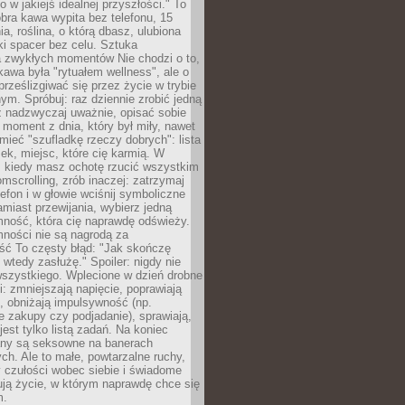
ko w jakiejś idealnej przyszłości." To
ra kawa wypita bez telefonu, 15
ia, roślina, o którą dbasz, ulubiona
tki spacer bez celu. Sztuka
a zwykłych momentów Nie chodzi o to,
awa była "rytuałem wellness", ale o
 prześlizgiwać się przez życie w trybie
m. Spróbuj: raz dziennie zrobić jedną
z nadzwyczaj uważnie, opisać sobie
moment z dnia, który był miły, nawet
 mieć "szufladkę rzeczy dobrych": lista
żek, miejsc, które cię karmią. W
, kiedy masz ochotę rzucić wszystkim
omscrolling, zrób inaczej: zatrzymaj
elefon i w głowie wciśnij symboliczne
miast przewijania, wybierz jedną
mność, która cię naprawdę odświeży.
mności nie są nagrodą za
ść To częsty błąd: "Jak skończę
 wtedy zasłużę." Spoiler: nigdy nie
szystkiego. Wplecione w dzień drobne
: zmniejszają napięcie, poprawiają
, obniżają impulsywność (np.
 zakupy czy podjadanie), sprawiają,
jest tylko listą zadań. Na koniec
any są seksowne na banerach
h. Ale to małe, powtarzalne ruchy,
 czułości wobec siebie i świadome
ją życie, w którym naprawdę chce się
m.