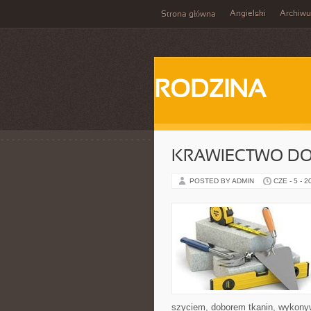
Angielski
Archiw
Strona główna
RODZINA
KRAWIECTWO D
POSTED BY ADMIN
CZE - 5 - 2
szyciem, doborem tkanin, wykony