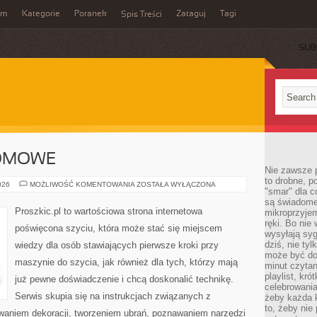
um
Kategorie
Poranek
Zataguj
Tagi
Spis Treści
SUB
OMOWE
Nie zawsze p
to drobne, p
KRAWIECTWO
026
MOŻLIWOŚĆ KOMENTOWANIA
ZOSTAŁA WYŁĄCZONA
"smar" dla c
DOMOWE
są świadome
Proszkic.pl to wartościowa strona internetowa
mikroprzyjem
ręki. Bo nie
poświęcona szyciu, która może stać się miejscem
wysyłają syg
dziś, nie tyl
wiedzy dla osób stawiających pierwsze kroki przy
może być dob
maszynie do szycia, jak również dla tych, którzy mają
minut czytan
playlist, kró
już pewne doświadczenie i chcą doskonalić technikę.
celebrowani
Serwis skupia się na instrukcjach związanych z
żeby każda k
to, żeby nie
waniem dekoracji, tworzeniem ubrań, poznawaniem narzędzi