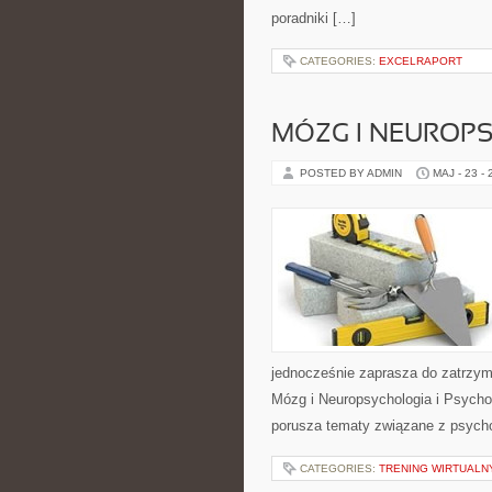
poradniki […]
CATEGORIES:
EXCELRAPORT
MÓZG I NEUROP
POSTED BY ADMIN
MAJ - 23 -
jednocześnie zaprasza do zatrzym
Mózg i Neuropsychologia i Psycho
porusza tematy związane z psycho
CATEGORIES:
TRENING WIRTUALNY