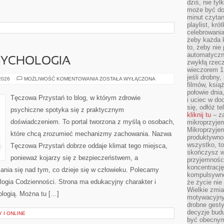
dziś, nie tyl
może być dob
minut czytan
playlist, kró
celebrowani
żeby każda k
to, żeby nie
automatyczny
SYCHOLOGIA
zwykłą rzec
wieczorem 1 
jeśli drobny,
MÓZG
 2026
MOŻLIWOŚĆ KOMENTOWANIA
ZOSTAŁA WYŁĄCZONA
I
filmów, ksią
NEUROPSYCHOLOGIA
połowie dnia
Tęczowa Przystań to blog, w którym zdrowie
i uciec w do
się, odłóż t
psychiczne spotyka się z praktycznym
kliknij tu
– za
doświadczeniem. To portal tworzona z myślą o osobach,
mikroprzyje
Mikroprzyje
które chcą zrozumieć mechanizmy zachowania. Nazwa
produktywno
wszystko, to
Tęczowa Przystań dobrze oddaje klimat tego miejsca,
skończysz w
ponieważ kojarzy się z bezpieczeństwem, a
przyjemności
koncentrację
ania się nad tym, co dzieje się w człowieku. Polecamy
kompulsywne
logia Codzienności. Strona ma edukacyjny charakter i
że życie nie 
Wielkie zmi
logią. Można tu […]
motywacyjnyc
drobne gesty
decyzje budu
 I ONLINE
być obecny