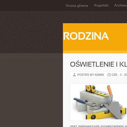
Angielski
Archiw
Strona główna
RODZINA
OŚWIETLENIE I 
POSTED BY ADMIN
CZE - 1 - 2
oraz najnowszymi rozwiązaniami w