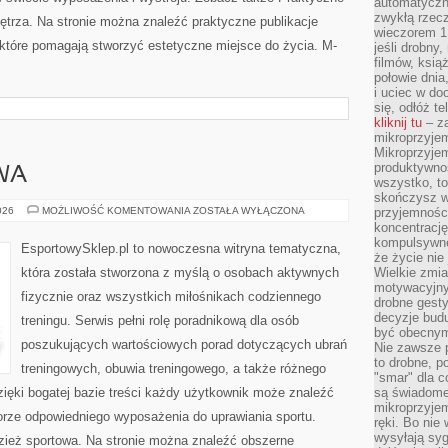
automatyczny
zwykłą rzec
ętrza. Na stronie można znaleźć praktyczne publikacje
wieczorem 1 
tóre pomagają stworzyć estetyczne miejsce do życia. M-
jeśli drobny,
filmów, ksią
połowie dnia
i uciec w do
się, odłóż t
kliknij tu
– za
mikroprzyje
Mikroprzyje
produktywno
WA
wszystko, to
skończysz w
ODZIEŻ
026
MOŻLIWOŚĆ KOMENTOWANIA
ZOSTAŁA WYŁĄCZONA
przyjemności
SPORTOWA
koncentrację
kompulsywne
EsportowySklep.pl to nowoczesna witryna tematyczna,
że życie nie 
która została stworzona z myślą o osobach aktywnych
Wielkie zmi
motywacyjnyc
fizycznie oraz wszystkich miłośnikach codziennego
drobne gesty
decyzje budu
treningu. Serwis pełni rolę poradnikową dla osób
być obecny
poszukujących wartościowych porad dotyczących ubrań
Nie zawsze p
to drobne, p
treningowych, obuwia treningowego, a także różnego
"smar" dla c
ięki bogatej bazie treści każdy użytkownik może znaleźć
są świadome
mikroprzyjem
rze odpowiedniego wyposażenia do uprawiania sportu.
ręki. Bo nie
wysyłają syg
ież sportowa. Na stronie można znaleźć obszerne