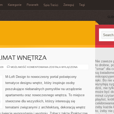
um
Kategorie
Poranek
Zataguj
Tagi
Spis Treści
SUB
KLIMAT WNĘTRZA
Nie zawsze p
to drobne, p
OŚWIETLENIE
026
MOŻLIWOŚĆ KOMENTOWANIA
ZOSTAŁA WYŁĄCZONA
"smar" dla c
I
są świadome
KLIMAT
WNĘTRZA
mikroprzyjem
M-Loft Design to nowoczesny portal poświęcony
ręki. Bo nie
tematyce designu wnętrz, który inspiruje osoby
wysyłają syg
dziś, nie tyl
poszukujące niebanalnych pomysłów na urządzenie
może być dob
apartamentu oraz nowoczesnego wnętrza. To miejsce
minut czytan
playlist, kró
stworzone dla wszystkich, którzy interesują się
celebrowani
żeby każda k
tematami związanymi z architekturą, dekoracją wnętrz
to, żeby nie
 świecie wyposażenia i wystroju. Zobacz także Praktyczne