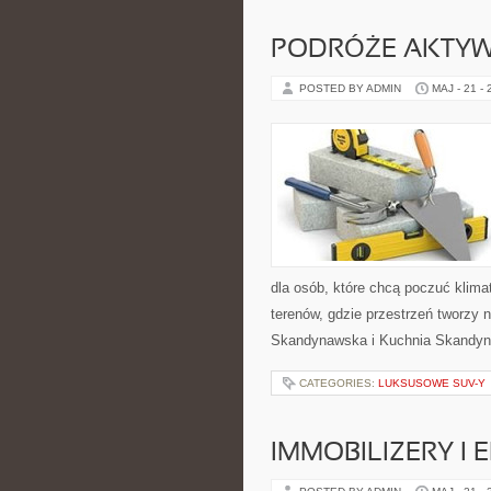
PODRÓŻE AKTY
POSTED BY ADMIN
MAJ - 21 -
dla osób, które chcą poczuć klimat 
terenów, gdzie przestrzeń tworzy 
Skandynawska i Kuchnia Skandyn
CATEGORIES:
LUKSUSOWE SUV-Y
IMMOBILIZERY I