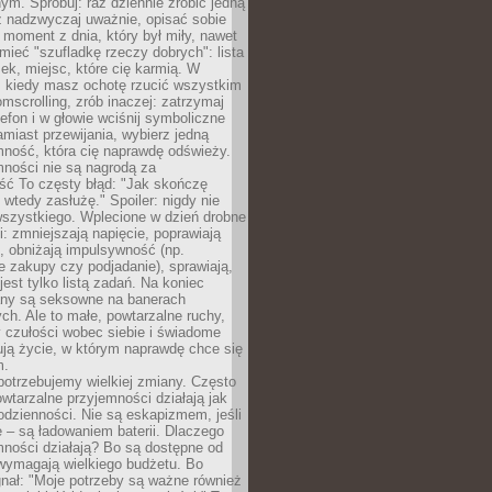
m. Spróbuj: raz dziennie zrobić jedną
z nadzwyczaj uważnie, opisać sobie
moment z dnia, który był miły, nawet
 mieć "szufladkę rzeczy dobrych": lista
żek, miejsc, które cię karmią. W
, kiedy masz ochotę rzucić wszystkim
omscrolling, zrób inaczej: zatrzymaj
elefon i w głowie wciśnij symboliczne
miast przewijania, wybierz jedną
mność, która cię naprawdę odświeży.
mności nie są nagrodą za
ść To częsty błąd: "Jak skończę
 wtedy zasłużę." Spoiler: nigdy nie
szystkiego. Wplecione w dzień drobne
: zmniejszają napięcie, poprawiają
, obniżają impulsywność (np.
 zakupy czy podjadanie), sprawiają,
jest tylko listą zadań. Na koniec
any są seksowne na banerach
h. Ale to małe, powtarzalne ruchy,
 czułości wobec siebie i świadome
ją życie, w którym naprawdę chce się
m.
otrzebujemy wielkiej zmiany. Często
owtarzalne przyjemności działają jak
odzienności. Nie są eskapizmem, jeśli
 – są ładowaniem baterii. Dlaczego
ności działają? Bo są dostępne od
 wymagają wielkiego budżetu. Bo
nał: "Moje potrzeby są ważne również