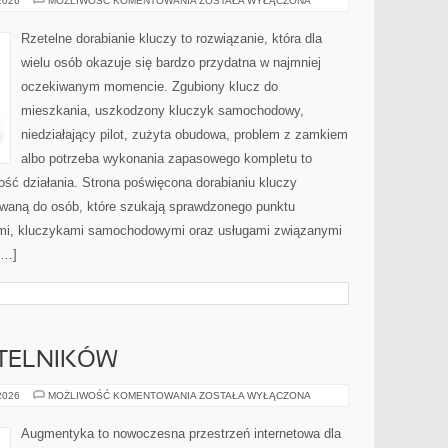
 2026
MOŻLIWOŚĆ KOMENTOWANIA
ZOSTAŁA WYŁĄCZONA
I
ELEKTRONIKA
OCHRONNA
Rzetelne dorabianie kluczy to rozwiązanie, która dla
wielu osób okazuje się bardzo przydatna w najmniej
oczekiwanym momencie. Zgubiony klucz do
mieszkania, uszkodzony kluczyk samochodowy,
niedziałający pilot, zużyta obudowa, problem z zamkiem
albo potrzeba wykonania zapasowego kompletu to
ność działania. Strona poświęcona dorabianiu kluczy
rowaną do osób, które szukają sprawdzonego punktu
mi, kluczykami samochodowymi oraz usługami związanymi
[…]
YTELNIKÓW
PYTANIA
 2026
MOŻLIWOŚĆ KOMENTOWANIA
ZOSTAŁA WYŁĄCZONA
OD
CZYTELNIKÓW
Augmentyka to nowoczesna przestrzeń internetowa dla