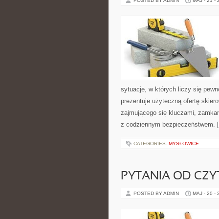
POSTED BY ADMIN
MAJ - 21 -
sytuacje, w których liczy się pew
prezentuje użyteczną ofertę skie
zajmującego się kluczami, zamka
z codziennym bezpieczeństwem. 
CATEGORIES:
MYSŁOWICE
PYTANIA OD CZ
POSTED BY ADMIN
MAJ - 20 -