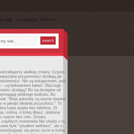
SCRIBE
FACEBOOK
TWITTER
otrzebujemy wielkiej zmiany. Często
owtarzalne przyjemności działają jak
odzienności. Nie są eskapizmem, jeśli
 – są ładowaniem baterii. Dlaczego
ności działają? Bo są dostępne od
 wymagają wielkiego budżetu. Bo
nał: "Moje potrzeby są ważne również
ko w jakiejś idealnej przyszłości." To
ra kawa wypita bez telefonu, 15
ia, roślina, o którą dbasz, ulubiona
tki spacer bez celu. Sztuka
a zwykłych momentów Nie chodzi o to,
awa była "rytuałem wellness", ale o
 prześlizgiwać się przez życie w trybie