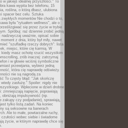
ko w jakiejś idealnej przyszłości." To
ra kawa wypita bez telefonu, 15
ia, roślina, o którą dbasz, ulubiona
tki spacer bez celu. Sztuka
a zwykłych momentów Nie chodzi o to,
awa była "rytuałem wellness", ale o
 prześlizgiwać się przez życie w trybie
m. Spróbuj: raz dziennie zrobić jedną
z nadzwyczaj uważnie, opisać sobie
moment z dnia, który był miły, nawet
 mieć "szufladkę rzeczy dobrych": lista
żek, miejsc, które cię karmią. W
, kiedy masz ochotę rzucić wszystkim
omscrolling, zrób inaczej: zatrzymaj
elefon i w głowie wciśnij symboliczne
miast przewijania, wybierz jedną
mność, która cię naprawdę odświeży.
mności nie są nagrodą za
ść To częsty błąd: "Jak skończę
 wtedy zasłużę." Spoiler: nigdy nie
szystkiego. Wplecione w dzień drobne
: zmniejszają napięcie, poprawiają
, obniżają impulsywność (np.
 zakupy czy podjadanie), sprawiają,
jest tylko listą zadań. Na koniec
any są seksowne na banerach
h. Ale to małe, powtarzalne ruchy,
 czułości wobec siebie i świadome
ją życie, w którym naprawdę chce się
m.