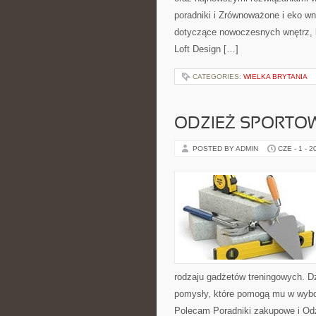
poradniki i Zrównoważone i eko wn
dotyczące nowoczesnych wnętrz, k
Loft Design […]
CATEGORIES:
WIELKA BRYTANIA
ODZIEŻ SPORTO
POSTED BY ADMIN
CZE - 1 - 2
rodzaju gadżetów treningowych. Dz
pomysły, które pomogą mu w wybo
Polecam Poradniki zakupowe i Odz