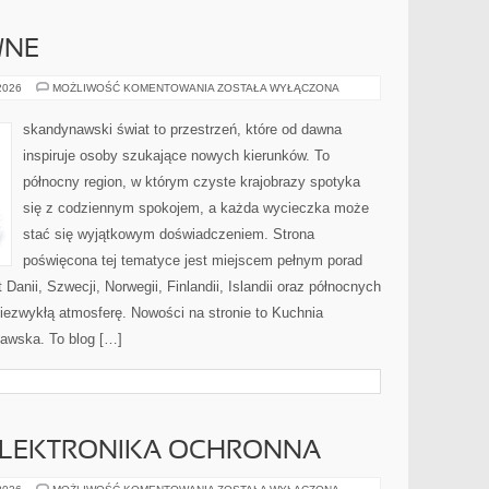
WNE
PODRÓŻE
 2026
MOŻLIWOŚĆ KOMENTOWANIA
ZOSTAŁA WYŁĄCZONA
AKTYWNE
skandynawski świat to przestrzeń, które od dawna
inspiruje osoby szukające nowych kierunków. To
północny region, w którym czyste krajobrazy spotyka
się z codziennym spokojem, a każda wycieczka może
stać się wyjątkowym doświadczeniem. Strona
poświęcona tej tematyce jest miejscem pełnym porad
Danii, Szwecji, Norwegii, Finlandii, Islandii oraz północnych
niezwykłą atmosferę. Nowości na stronie to Kuchnia
awska. To blog […]
 ELEKTRONIKA OCHRONNA
IMMOBILIZERY