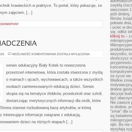
automatyczny
zwykłą rzec
hnik krawieckich w praktyce. To portal, który pokazuje, że
wieczorem 1 
nnym zajęciem, […]
jeśli drobny,
filmów, ksią
połowie dnia
EODOMOFONY
i uciec w do
się, odłóż t
kliknij tu
– za
mikroprzyje
WIADCZENIA
Mikroprzyje
produktywno
wszystko, to
HISTORIE
026
MOŻLIWOŚĆ KOMENTOWANIA
ZOSTAŁA WYŁĄCZONA
I
skończysz w
DOŚWIADCZENIA
przyjemności
serwis edukacyjny Biały Kotek to nowoczesna
koncentrację
kompulsywne
przestrzeń internetowa, która została stworzona z myślą
że życie nie 
o mamach i ojcach, wychowawcach, a także wszystkich
Wielkie zmi
motywacyjnyc
osobach zainteresowanych edukacją dzieci. Serwis
drobne gesty
skupia się na tematyce żłobków, przedszkoli oraz szkół,
decyzje budu
być obecny
dostarczając merytorycznych informacji dla osób, które
Nie zawsze p
to drobne, p
trona stanowi rozbudowaną bazę artykułów, w której
"smar" dla c
z interesujące informacje związane z edukacją,
są świadome
mikroprzyjem
onowaniem dzieci na różnych etapach […]
ręki. Bo nie
wysyłają syg