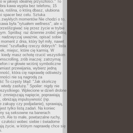
ko w jakiejś idealnej przyszłości." To
ra kawa wypita bez telefonu, 15
ia, roślina, o którą dbasz, ulubiona
tki spacer bez celu. Sztuka
a zwykłych momentów Nie chodzi o to,
awa była "rytuałem wellness", ale o
 prześlizgiwać się przez życie w trybie
m. Spróbuj: raz dziennie zrobić jedną
z nadzwyczaj uważnie, opisać sobie
moment z dnia, który był miły, nawet
 mieć "szufladkę rzeczy dobrych": lista
żek, miejsc, które cię karmią. W
, kiedy masz ochotę rzucić wszystkim
omscrolling, zrób inaczej: zatrzymaj
elefon i w głowie wciśnij symboliczne
miast przewijania, wybierz jedną
mność, która cię naprawdę odświeży.
mności nie są nagrodą za
ść To częsty błąd: "Jak skończę
 wtedy zasłużę." Spoiler: nigdy nie
szystkiego. Wplecione w dzień drobne
: zmniejszają napięcie, poprawiają
, obniżają impulsywność (np.
 zakupy czy podjadanie), sprawiają,
jest tylko listą zadań. Na koniec
any są seksowne na banerach
h. Ale to małe, powtarzalne ruchy,
 czułości wobec siebie i świadome
ją życie, w którym naprawdę chce się
m.