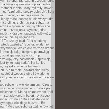
m. Spróbuj: raz dziennie zrobić jedną
z nadzwyczaj uważnie, opisać sobie
moment z dnia, który był miły, nawet
 mieć "szufladkę rzeczy dobrych": lista
żek, miejsc, które cię karmią. W
, kiedy masz ochotę rzucić wszystkim
omscrolling, zrób inaczej: zatrzymaj
elefon i w głowie wciśnij symboliczne
miast przewijania, wybierz jedną
mność, która cię naprawdę odświeży.
mności nie są nagrodą za
ść To częsty błąd: "Jak skończę
 wtedy zasłużę." Spoiler: nigdy nie
szystkiego. Wplecione w dzień drobne
: zmniejszają napięcie, poprawiają
, obniżają impulsywność (np.
 zakupy czy podjadanie), sprawiają,
jest tylko listą zadań. Na koniec
any są seksowne na banerach
h. Ale to małe, powtarzalne ruchy,
 czułości wobec siebie i świadome
ją życie, w którym naprawdę chce się
m.
otrzebujemy wielkiej zmiany. Często
owtarzalne przyjemności działają jak
odzienności. Nie są eskapizmem, jeśli
 – są ładowaniem baterii. Dlaczego
ności działają? Bo są dostępne od
 wymagają wielkiego budżetu. Bo
nał: "Moje potrzeby są ważne również