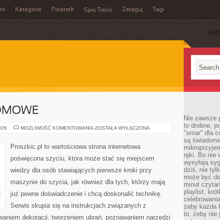
um
Kategorie
Poranek
Zataguj
Tagi
Spis Treści
SUB
OMOWE
Nie zawsze p
to drobne, p
KRAWIECTWO
026
MOŻLIWOŚĆ KOMENTOWANIA
ZOSTAŁA WYŁĄCZONA
"smar" dla c
DOMOWE
są świadome
Proszkic.pl to wartościowa strona internetowa
mikroprzyjem
ręki. Bo nie
poświęcona szyciu, która może stać się miejscem
wysyłają syg
dziś, nie tyl
wiedzy dla osób stawiających pierwsze kroki przy
może być dob
maszynie do szycia, jak również dla tych, którzy mają
minut czytan
playlist, kró
już pewne doświadczenie i chcą doskonalić technikę.
celebrowani
Serwis skupia się na instrukcjach związanych z
żeby każda k
to, żeby nie
waniem dekoracji, tworzeniem ubrań, poznawaniem narzędzi