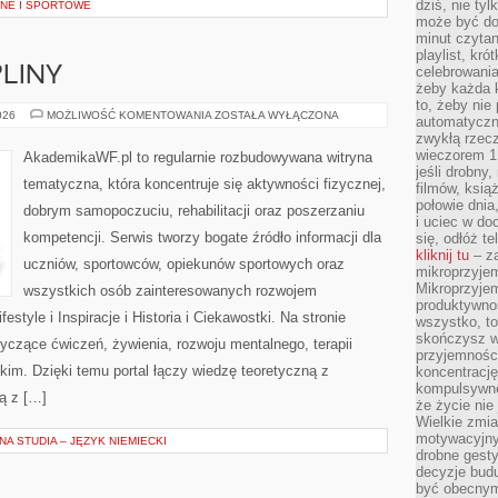
dziś, nie tyl
NE I SPORTOWE
może być dob
minut czytan
playlist, kró
celebrowani
PLINY
żeby każda k
to, żeby nie
SPORTY
026
MOŻLIWOŚĆ KOMENTOWANIA
ZOSTAŁA WYŁĄCZONA
automatyczny
I
zwykłą rzec
DYSCYPLINY
wieczorem 1 
AkademikaWF.pl to regularnie rozbudowywana witryna
jeśli drobny,
tematyczna, która koncentruje się aktywności fizycznej,
filmów, ksią
połowie dnia
dobrym samopoczuciu, rehabilitacji oraz poszerzaniu
i uciec w do
kompetencji. Serwis tworzy bogate źródło informacji dla
się, odłóż t
kliknij tu
– za
uczniów, sportowców, opiekunów sportowych oraz
mikroprzyje
Mikroprzyje
wszystkich osób zainteresowanych rozwojem
produktywno
estyle i Inspiracje i Historia i Ciekawostki. Na stronie
wszystko, to
skończysz w
tyczące ćwiczeń, żywienia, rozwoju mentalnego, terapii
przyjemności
kim. Dzięki temu portal łączy wiedzę teoretyczną z
koncentrację
kompulsywne
ą z […]
że życie nie 
Wielkie zmi
motywacyjnyc
A STUDIA – JĘZYK NIEMIECKI
drobne gesty
decyzje budu
być obecny