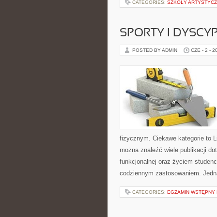
CATEGORIES:
SZKOŁY ARTYSTYCZ
SPORTY I DYSCY
POSTED BY ADMIN
CZE - 2 - 2
fizycznym. Ciekawe kategorie to Lif
można znaleźć wiele publikacji do
funkcjonalnej oraz życiem studenc
codziennym zastosowaniem. Jedn
CATEGORIES:
EGZAMIN WSTĘPNY N