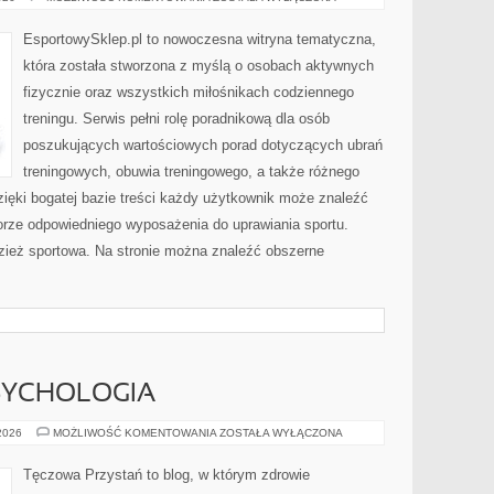
SPORTOWA
EsportowySklep.pl to nowoczesna witryna tematyczna,
która została stworzona z myślą o osobach aktywnych
fizycznie oraz wszystkich miłośnikach codziennego
treningu. Serwis pełni rolę poradnikową dla osób
poszukujących wartościowych porad dotyczących ubrań
treningowych, obuwia treningowego, a także różnego
ięki bogatej bazie treści każdy użytkownik może znaleźć
rze odpowiedniego wyposażenia do uprawiania sportu.
ież sportowa. Na stronie można znaleźć obszerne
SYCHOLOGIA
MÓZG
 2026
MOŻLIWOŚĆ KOMENTOWANIA
ZOSTAŁA WYŁĄCZONA
I
NEUROPSYCHOLOGIA
Tęczowa Przystań to blog, w którym zdrowie