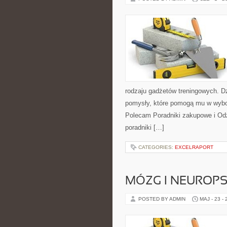
rodzaju gadżetów treningowych. Dz
pomysły, które pomogą mu w wybo
Polecam Poradniki zakupowe i Odz
poradniki […]
CATEGORIES:
EXCELRAPORT
MÓZG I NEUROP
POSTED BY ADMIN
MAJ - 23 -