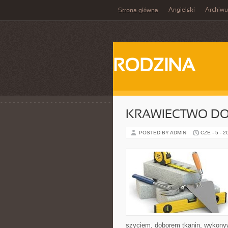
Angielski
Archiw
Strona główna
RODZINA
KRAWIECTWO D
POSTED BY ADMIN
CZE - 5 - 2
szyciem, doborem tkanin, wykony