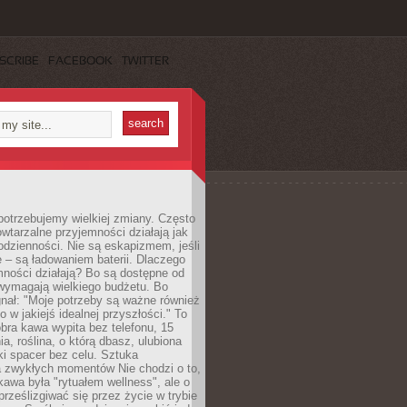
SCRIBE
FACEBOOK
TWITTER
otrzebujemy wielkiej zmiany. Często
owtarzalne przyjemności działają jak
odzienności. Nie są eskapizmem, jeśli
 – są ładowaniem baterii. Dlaczego
ności działają? Bo są dostępne od
 wymagają wielkiego budżetu. Bo
nał: "Moje potrzeby są ważne również
ko w jakiejś idealnej przyszłości." To
ra kawa wypita bez telefonu, 15
ia, roślina, o którą dbasz, ulubiona
tki spacer bez celu. Sztuka
a zwykłych momentów Nie chodzi o to,
awa była "rytuałem wellness", ale o
 prześlizgiwać się przez życie w trybie