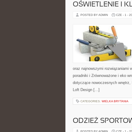
OŚWIETLENIE I 
POSTED BY ADMIN
CZE - 1 - 2
oraz najnowszymi rozwiązaniami w
poradniki i Zrównoważone i eko wn
dotyczące nowoczesnych wnętrz, k
Loft Design […]
CATEGORIES:
WIELKA BRYTANIA
ODZIEŻ SPORTO
POSTED BY ADMIN
CZE - 1 - 2