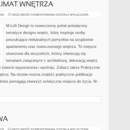
KLIMAT WNĘTRZA
OŚWIETLENIE
026
MOŻLIWOŚĆ KOMENTOWANIA
ZOSTAŁA WYŁĄCZONA
I
KLIMAT
WNĘTRZA
M-Loft Design to nowoczesny portal poświęcony
tematyce designu wnętrz, który inspiruje osoby
poszukujące niebanalnych pomysłów na urządzenie
apartamentu oraz nowoczesnego wnętrza. To miejsce
stworzone dla wszystkich, którzy interesują się
tematami związanymi z architekturą, dekoracją wnętrz
 świecie wyposażenia i wystroju. Zobacz także Praktyczne
ętrza. Na stronie można znaleźć praktyczne publikacje
tóre pomagają stworzyć estetyczne miejsce do życia. M-
WA
ODZIEŻ
026
MOŻLIWOŚĆ KOMENTOWANIA
ZOSTAŁA WYŁĄCZONA