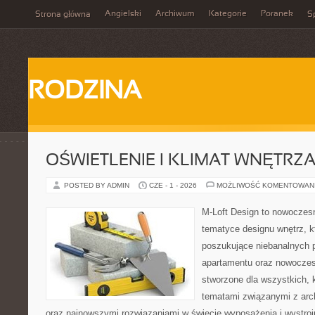
Angielski
Archiwum
Kategorie
Poranek
Strona główna
Sp
RODZINA
OŚWIETLENIE I KLIMAT WNĘTRZ
POSTED BY ADMIN
CZE - 1 - 2026
MOŻLIWOŚĆ KOMENTOWAN
M-Loft Design to nowoczes
tematyce designu wnętrz, kt
poszukujące niebanalnych 
apartamentu oraz nowoczes
stworzone dla wszystkich, k
tematami związanymi z arch
oraz najnowszymi rozwiązaniami w świecie wyposażenia i wystro