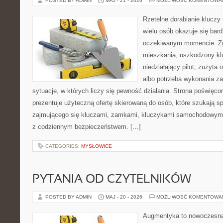
POSTED BY ADMIN
MAJ - 21 - 2026
MOŻLIWOŚĆ KOMENTOWA
Rzetelne dorabianie kluczy 
wielu osób okazuje się bar
oczekiwanym momencie. Zg
mieszkania, uszkodzony k
niedziałający pilot, zużyt
albo potrzeba wykonania z
sytuacje, w których liczy się pewność działania. Strona poświęco
prezentuje użyteczną ofertę skierowaną do osób, które szukają 
zajmującego się kluczami, zamkami, kluczykami samochodowymi
z codziennym bezpieczeństwem. […]
CATEGORIES:
MYSŁOWICE
PYTANIA OD CZYTELNIKÓW
POSTED BY ADMIN
MAJ - 20 - 2026
MOŻLIWOŚĆ KOMENTOWA
Augmentyka to nowoczesna 