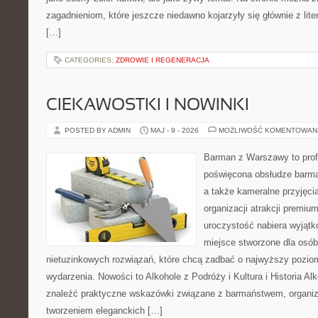
zagadnieniom, które jeszcze niedawno kojarzyły się głównie z liter
[…]
CATEGORIES:
ZDROWIE I REGENERACJA
CIEKAWOSTKI I NOWINKI
POSTED BY ADMIN
MAJ - 9 - 2026
MOŻLIWOŚĆ KOMENTOWAN
Barman z Warszawy to prof
poświęcona obsłudze barmań
a także kameralne przyjęcia
organizacji atrakcji premiu
uroczystość nabiera wyjątk
miejsce stworzone dla osó
nietuzinkowych rozwiązań, które chcą zadbać o najwyższy pozi
wydarzenia. Nowości to Alkohole z Podróży i Kultura i Historia Al
znaleźć praktyczne wskazówki związane z barmaństwem, organiz
tworzeniem eleganckich […]