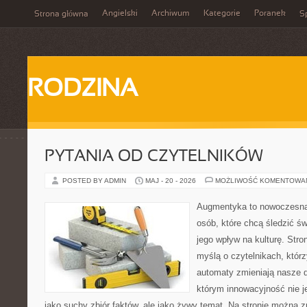
Angielski
Archiwum
Kategorie
Poranek
Strona główna
Sp
RODZINA
PYTANIA OD CZYTELNIKÓW
POSTED BY ADMIN
MAJ - 20 - 2026
MOŻLIWOŚĆ KOMENTOWA
Augmentyka to nowoczesna 
osób, które chcą śledzić św
jego wpływ na kulturę. Stro
myślą o czytelnikach, którzy
automaty zmieniają nasze d
którym innowacyjność nie j
jako suchy zbiór faktów, ale jako żywy temat. Na stronie można 