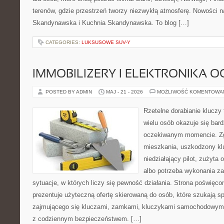
terenów, gdzie przestrzeń tworzy niezwykłą atmosferę. Nowości n
Skandynawska i Kuchnia Skandynawska. To blog […]
CATEGORIES:
LUKSUSOWE SUV-Y
IMMOBILIZERY I ELEKTRONIKA 
POSTED BY ADMIN
MAJ - 21 - 2026
MOŻLIWOŚĆ KOMENTOWA
Rzetelne dorabianie kluczy 
wielu osób okazuje się bar
oczekiwanym momencie. Zg
mieszkania, uszkodzony k
niedziałający pilot, zużyt
albo potrzeba wykonania z
sytuacje, w których liczy się pewność działania. Strona poświęco
prezentuje użyteczną ofertę skierowaną do osób, które szukają 
zajmującego się kluczami, zamkami, kluczykami samochodowymi
z codziennym bezpieczeństwem. […]