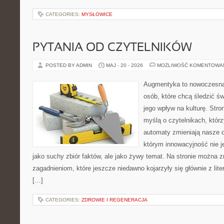
CATEGORIES:
MYSŁOWICE
PYTANIA OD CZYTELNIKÓW
POSTED BY ADMIN
MAJ - 20 - 2026
MOŻLIWOŚĆ KOMENTOWA
Augmentyka to nowoczesna 
osób, które chcą śledzić św
jego wpływ na kulturę. Stro
myślą o czytelnikach, którzy
automaty zmieniają nasze d
którym innowacyjność nie j
jako suchy zbiór faktów, ale jako żywy temat. Na stronie można 
zagadnieniom, które jeszcze niedawno kojarzyły się głównie z liter
[…]
CATEGORIES:
ZDROWIE I REGENERACJA