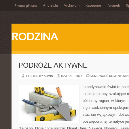
Angielski
Archiwum
Kategorie
Poranek
Strona główna
Sp
RODZINA
PODRÓŻE AKTYWNE
POSTED BY ADMIN
MAJ - 21 - 2026
MOŻLIWOŚĆ KOMENTOWA
skandynawski świat to prze
inspiruje osoby szukające 
północny region, w którym 
się z codziennym spokoje
stać się wyjątkowym doświ
poświęcona tej tematyce j
dla osób, które chcą poczuć klimat Danii, Szwecji, Norwegii, Finla