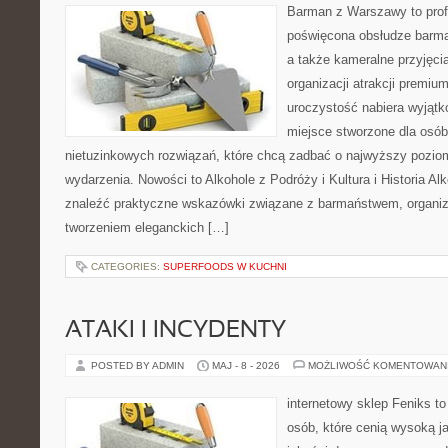
Barman z Warszawy to prof
poświęcona obsłudze barmań
a także kameralne przyjęcia
organizacji atrakcji premiu
uroczystość nabiera wyjątk
miejsce stworzone dla osó
nietuzinkowych rozwiązań, które chcą zadbać o najwyższy pozi
wydarzenia. Nowości to Alkohole z Podróży i Kultura i Historia Al
znaleźć praktyczne wskazówki związane z barmaństwem, organiz
tworzeniem eleganckich […]
CATEGORIES:
SUPERFOODS W KUCHNI
ATAKI I INCYDENTY
POSTED BY ADMIN
MAJ - 8 - 2026
MOŻLIWOŚĆ KOMENTOWAN
internetowy sklep Feniks t
osób, które cenią wysoką j