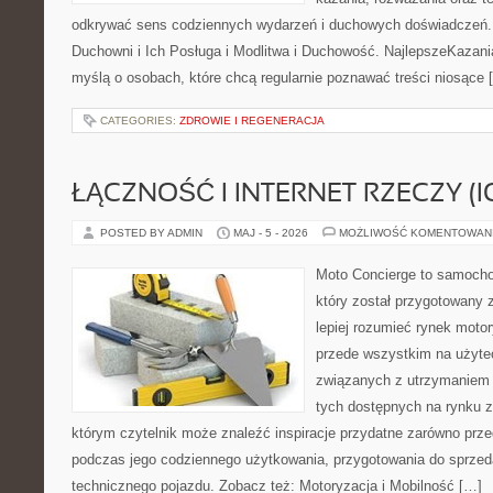
odkrywać sens codziennych wydarzeń i duchowych doświadczeń. K
Duchowni i Ich Posługa i Modlitwa i Duchowość. NajlepszeKazani
myślą o osobach, które chcą regularnie poznawać treści niosące 
CATEGORIES:
ZDROWIE I REGENERACJA
ŁĄCZNOŚĆ I INTERNET RZECZY (I
POSTED BY ADMIN
MAJ - 5 - 2026
MOŻLIWOŚĆ KOMENTOWAN
Moto Concierge to samocho
który został przygotowany
lepiej rozumieć rynek motor
przede wszystkim na użyte
związanych z utrzymaniem
tych dostępnych na rynku z 
którym czytelnik może znaleźć inspiracje przydatne zarówno prze
podczas jego codziennego użytkowania, przygotowania do sprze
technicznego pojazdu. Zobacz też: Motoryzacja i Mobilność […]