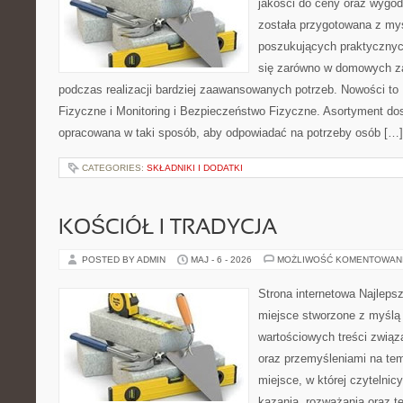
jakości do ceny oraz wygod
została przygotowana z my
poszukujących praktycznyc
się zarówno w domowych za
podczas realizacji bardziej zaawansowanych potrzeb. Nowości to
Fizyczne i Monitoring i Bezpieczeństwo Fizyczne. Asortyment dos
opracowana w taki sposób, aby odpowiadać na potrzeby osób […]
CATEGORIES:
SKŁADNIKI I DODATKI
KOŚCIÓŁ I TRADYCJA
POSTED BY ADMIN
MAJ - 6 - 2026
MOŻLIWOŚĆ KOMENTOWAN
Strona internetowa Najleps
miejsce stworzone z myślą 
wartościowych treści związ
oraz przemyśleniami na tem
miejsce, w której czytelni
kazania, rozważania oraz t