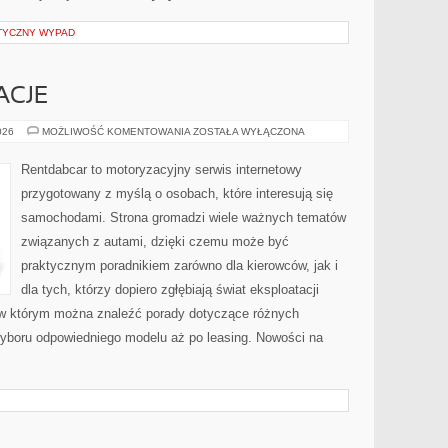
TYCZNY WYPAD
ACJE
TRENDY
026
MOŻLIWOŚĆ KOMENTOWANIA
ZOSTAŁA WYŁĄCZONA
I
INNOWACJE
Rentdabcar to motoryzacyjny serwis internetowy
przygotowany z myślą o osobach, które interesują się
samochodami. Strona gromadzi wiele ważnych tematów
związanych z autami, dzięki czemu może być
praktycznym poradnikiem zarówno dla kierowców, jak i
dla tych, którzy dopiero zgłębiają świat eksploatacji
 w którym można znaleźć porady dotyczące różnych
wyboru odpowiedniego modelu aż po leasing. Nowości na