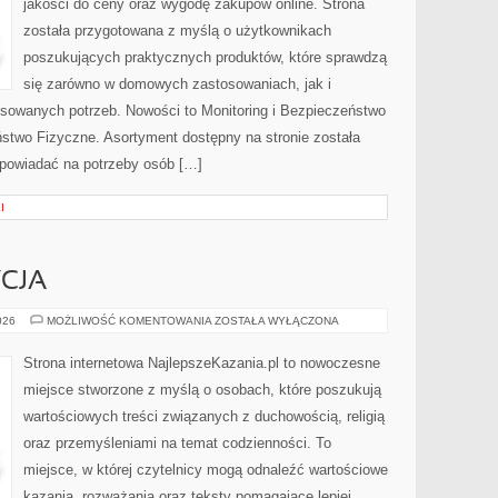
jakości do ceny oraz wygodę zakupów online. Strona
została przygotowana z myślą o użytkownikach
poszukujących praktycznych produktów, które sprawdzą
się zarówno w domowych zastosowaniach, jak i
nsowanych potrzeb. Nowości to Monitoring i Bezpieczeństwo
ństwo Fizyczne. Asortyment dostępny na stronie została
powiadać na potrzeby osób […]
I
YCJA
KOŚCIÓŁ
026
MOŻLIWOŚĆ KOMENTOWANIA
ZOSTAŁA WYŁĄCZONA
I
TRADYCJA
Strona internetowa NajlepszeKazania.pl to nowoczesne
miejsce stworzone z myślą o osobach, które poszukują
wartościowych treści związanych z duchowością, religią
oraz przemyśleniami na temat codzienności. To
miejsce, w której czytelnicy mogą odnaleźć wartościowe
kazania, rozważania oraz teksty pomagające lepiej