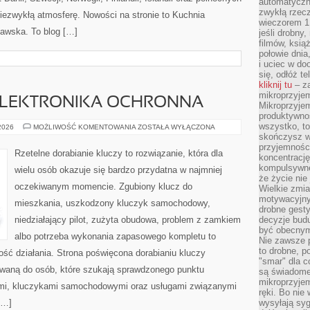
automatyczny
zwykłą rzec
niezwykłą atmosferę. Nowości na stronie to Kuchnia
wieczorem 1 
awska. To blog […]
jeśli drobny,
filmów, ksią
połowie dnia
i uciec w do
się, odłóż t
kliknij tu
– za
mikroprzyje
 ELEKTRONIKA OCHRONNA
Mikroprzyje
produktywno
wszystko, to
IMMOBILIZERY
 2026
MOŻLIWOŚĆ KOMENTOWANIA
ZOSTAŁA WYŁĄCZONA
I
skończysz w
ELEKTRONIKA
przyjemności
OCHRONNA
Rzetelne dorabianie kluczy to rozwiązanie, która dla
koncentrację
kompulsywne
wielu osób okazuje się bardzo przydatna w najmniej
że życie nie 
oczekiwanym momencie. Zgubiony klucz do
Wielkie zmi
motywacyjnyc
mieszkania, uszkodzony kluczyk samochodowy,
drobne gesty
niedziałający pilot, zużyta obudowa, problem z zamkiem
decyzje budu
być obecny
albo potrzeba wykonania zapasowego kompletu to
Nie zawsze p
to drobne, p
ność działania. Strona poświęcona dorabianiu kluczy
"smar" dla c
rowaną do osób, które szukają sprawdzonego punktu
są świadome
mikroprzyjem
mi, kluczykami samochodowymi oraz usługami związanymi
ręki. Bo nie
[…]
wysyłają syg