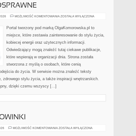
OSPRAWNE
OSOBY
 2026
MOŻLIWOŚĆ KOMENTOWANIA
ZOSTAŁA WYŁĄCZONA
NIEPEŁNOSPRAWNE
Portal tworzony pod marką OlgaKomorowska.pl to
miejsce, które zestawia zainteresowanie do stylu życia,
kobiecej energii oraz użytecznych informacji.
Odwiedzający mogą znaleźć tutaj ciekawe publikacje,
które wspierają w organizacji dnia. Strona została
stworzona z myślą o osobach, które cenią
odejścia do życia. W serwisie można znaleźć teksty
, zdrowego stylu życia, a także inspiracji wnętrzarskich.
ępny, dzięki czemu wszyscy […]
NOWINKI
CIEKAWOSTKI
026
MOŻLIWOŚĆ KOMENTOWANIA
ZOSTAŁA WYŁĄCZONA
I
NOWINKI