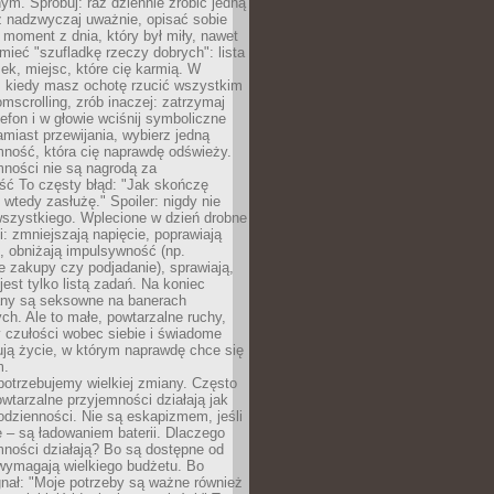
m. Spróbuj: raz dziennie zrobić jedną
z nadzwyczaj uważnie, opisać sobie
moment z dnia, który był miły, nawet
 mieć "szufladkę rzeczy dobrych": lista
żek, miejsc, które cię karmią. W
, kiedy masz ochotę rzucić wszystkim
omscrolling, zrób inaczej: zatrzymaj
elefon i w głowie wciśnij symboliczne
miast przewijania, wybierz jedną
mność, która cię naprawdę odświeży.
mności nie są nagrodą za
ść To częsty błąd: "Jak skończę
 wtedy zasłużę." Spoiler: nigdy nie
szystkiego. Wplecione w dzień drobne
: zmniejszają napięcie, poprawiają
, obniżają impulsywność (np.
 zakupy czy podjadanie), sprawiają,
jest tylko listą zadań. Na koniec
any są seksowne na banerach
h. Ale to małe, powtarzalne ruchy,
 czułości wobec siebie i świadome
ją życie, w którym naprawdę chce się
m.
otrzebujemy wielkiej zmiany. Często
owtarzalne przyjemności działają jak
odzienności. Nie są eskapizmem, jeśli
 – są ładowaniem baterii. Dlaczego
ności działają? Bo są dostępne od
 wymagają wielkiego budżetu. Bo
nał: "Moje potrzeby są ważne również