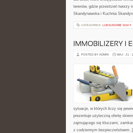
terenów, gdzie przestrzeń tworzy 
Skandynawska i Kuchnia Skandyn
CATEGORIES:
LUKSUSOWE SUV-Y
IMMOBILIZERY I
POSTED BY ADMIN
MAJ - 21 -
sytuacje, w których liczy się pew
prezentuje użyteczną ofertę skie
zajmującego się kluczami, zamka
z codziennym bezpieczeństwem. 