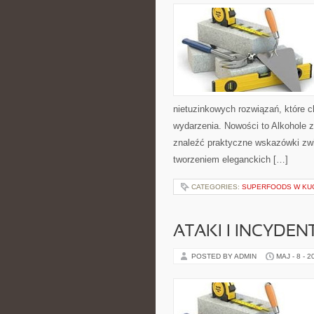
nietuzinkowych rozwiązań, które
wydarzenia. Nowości to Alkohole z 
znaleźć praktyczne wskazówki zw
tworzeniem eleganckich […]
CATEGORIES:
SUPERFOODS W KU
ATAKI I INCYDEN
POSTED BY ADMIN
MAJ - 8 - 2