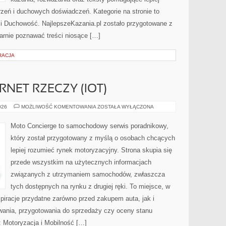
eń i duchowych doświadczeń. Kategorie na stronie to
a i Duchowość. NajlepszeKazania.pl zostało przygotowane z
arnie poznawać treści niosące […]
RACJA
RNET RZECZY (IOT)
ŁĄCZNOŚĆ
026
MOŻLIWOŚĆ KOMENTOWANIA
ZOSTAŁA WYŁĄCZONA
I
INTERNET
RZECZY
Moto Concierge to samochodowy serwis poradnikowy,
(IOT)
który został przygotowany z myślą o osobach chcących
lepiej rozumieć rynek motoryzacyjny. Strona skupia się
przede wszystkim na użytecznych informacjach
związanych z utrzymaniem samochodów, zwłaszcza
tych dostępnych na rynku z drugiej ręki. To miejsce, w
piracje przydatne zarówno przed zakupem auta, jak i
wania, przygotowania do sprzedaży czy oceny stanu
: Motoryzacja i Mobilność […]