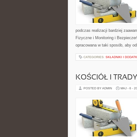
podczas realizacji bardziej zaawa
Fizyczne i Monitoring i Bezpiecze
opracowana w taki sposób, aby od
CATEGORIES:
SKŁADNIKI I DODATK
KOŚCIÓŁ I TRAD
POSTED BY ADMIN
MAJ - 6 - 2