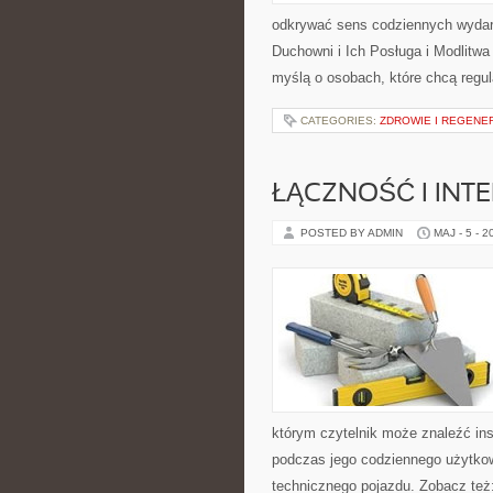
odkrywać sens codziennych wydarz
Duchowni i Ich Posługa i Modlitw
myślą o osobach, które chcą regul
CATEGORIES:
ZDROWIE I REGENE
ŁĄCZNOŚĆ I INTE
POSTED BY ADMIN
MAJ - 5 - 2
którym czytelnik może znaleźć ins
podczas jego codziennego użytko
technicznego pojazdu. Zobacz też