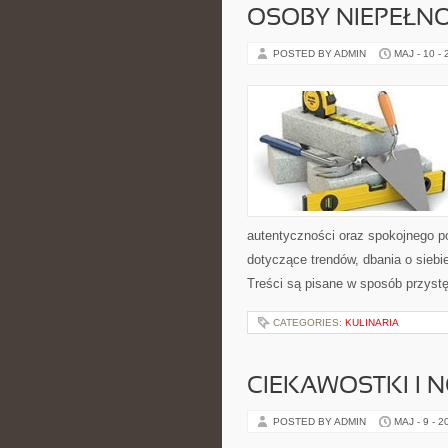
OSOBY NIEPEŁN
POSTED BY ADMIN
MAJ - 10 -
autentyczności oraz spokojnego p
dotyczące trendów, dbania o siebie
Treści są pisane w sposób przyst
CATEGORIES:
KULINARIA
CIEKAWOSTKI I 
POSTED BY ADMIN
MAJ - 9 - 2