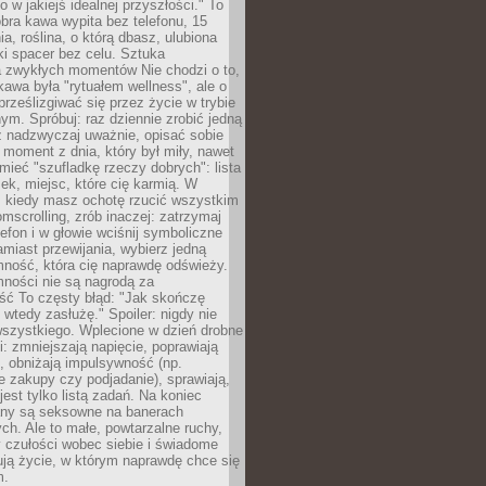
ko w jakiejś idealnej przyszłości." To
ra kawa wypita bez telefonu, 15
ia, roślina, o którą dbasz, ulubiona
tki spacer bez celu. Sztuka
a zwykłych momentów Nie chodzi o to,
awa była "rytuałem wellness", ale o
 prześlizgiwać się przez życie w trybie
m. Spróbuj: raz dziennie zrobić jedną
z nadzwyczaj uważnie, opisać sobie
moment z dnia, który był miły, nawet
 mieć "szufladkę rzeczy dobrych": lista
żek, miejsc, które cię karmią. W
, kiedy masz ochotę rzucić wszystkim
omscrolling, zrób inaczej: zatrzymaj
elefon i w głowie wciśnij symboliczne
miast przewijania, wybierz jedną
mność, która cię naprawdę odświeży.
mności nie są nagrodą za
ść To częsty błąd: "Jak skończę
 wtedy zasłużę." Spoiler: nigdy nie
szystkiego. Wplecione w dzień drobne
: zmniejszają napięcie, poprawiają
, obniżają impulsywność (np.
 zakupy czy podjadanie), sprawiają,
jest tylko listą zadań. Na koniec
any są seksowne na banerach
h. Ale to małe, powtarzalne ruchy,
 czułości wobec siebie i świadome
ją życie, w którym naprawdę chce się
m.