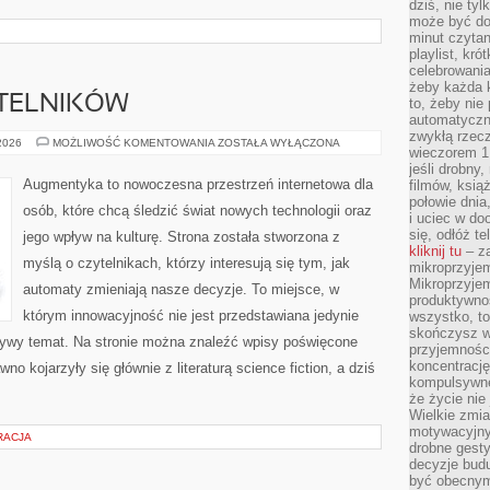
dziś, nie tyl
może być dob
minut czytan
playlist, kró
celebrowani
żeby każda k
YTELNIKÓW
to, żeby nie
automatyczny
zwykłą rzec
PYTANIA
 2026
MOŻLIWOŚĆ KOMENTOWANIA
ZOSTAŁA WYŁĄCZONA
wieczorem 1 
OD
CZYTELNIKÓW
jeśli drobny,
Augmentyka to nowoczesna przestrzeń internetowa dla
filmów, ksią
połowie dnia
osób, które chcą śledzić świat nowych technologii oraz
i uciec w do
się, odłóż t
jego wpływ na kulturę. Strona została stworzona z
kliknij tu
– za
myślą o czytelnikach, którzy interesują się tym, jak
mikroprzyje
Mikroprzyje
automaty zmieniają nasze decyzje. To miejsce, w
produktywno
którym innowacyjność nie jest przedstawiana jedynie
wszystko, to
skończysz w
 żywy temat. Na stronie można znaleźć wpisy poświęcone
przyjemności
koncentrację
o kojarzyły się głównie z literaturą science fiction, a dziś
kompulsywne
że życie nie 
Wielkie zmi
motywacyjnyc
RACJA
drobne gesty
decyzje budu
być obecny