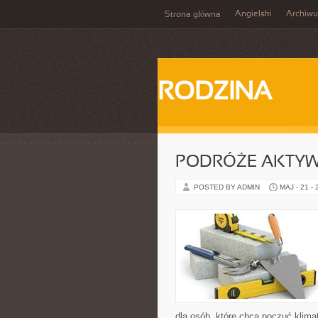
Angielski
Archiw
Strona główna
RODZINA
PODRÓŻE AKTY
POSTED BY ADMIN
MAJ - 21 -
dla osób, które chcą poczuć klimat 