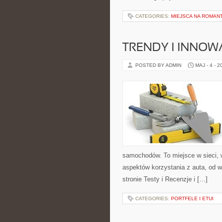
CATEGORIES:
MIEJSCA NA ROMAN
TRENDY I INNOW
POSTED BY ADMIN
MAJ - 4 - 2
samochodów. To miejsce w sieci,
aspektów korzystania z auta, od 
stronie Testy i Recenzje i […]
CATEGORIES:
PORTFELE I ETUI