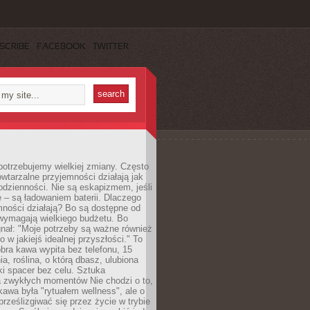
SCRIBE
FACEBOOK
TWITTER
otrzebujemy wielkiej zmiany. Często
owtarzalne przyjemności działają jak
odzienności. Nie są eskapizmem, jeśli
 – są ładowaniem baterii. Dlaczego
ności działają? Bo są dostępne od
 wymagają wielkiego budżetu. Bo
nał: "Moje potrzeby są ważne również
ko w jakiejś idealnej przyszłości." To
ra kawa wypita bez telefonu, 15
ia, roślina, o którą dbasz, ulubiona
tki spacer bez celu. Sztuka
a zwykłych momentów Nie chodzi o to,
awa była "rytuałem wellness", ale o
 prześlizgiwać się przez życie w trybie