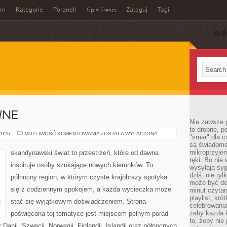
um
Kategorie
Poranek
Zataguj
Tagi
Spis Treści
SUB
WNE
Nie zawsze p
to drobne, p
PODRÓŻE
 2026
MOŻLIWOŚĆ KOMENTOWANIA
ZOSTAŁA WYŁĄCZONA
"smar" dla c
AKTYWNE
są świadome
mikroprzyjem
skandynawski świat to przestrzeń, które od dawna
ręki. Bo nie
inspiruje osoby szukające nowych kierunków. To
wysyłają syg
dziś, nie tyl
północny region, w którym czyste krajobrazy spotyka
może być dob
się z codziennym spokojem, a każda wycieczka może
minut czytan
playlist, kró
stać się wyjątkowym doświadczeniem. Strona
celebrowani
żeby każda k
poświęcona tej tematyce jest miejscem pełnym porad
to, żeby nie
Danii, Szwecji, Norwegii, Finlandii, Islandii oraz północnych