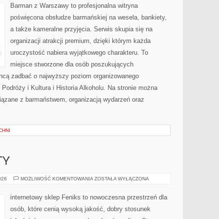
Barman z Warszawy to profesjonalna witryna
poświęcona obsłudze barmańskiej na wesela, bankiety,
a także kameralne przyjęcia. Serwis skupia się na
organizacji atrakcji premium, dzięki którym każda
uroczystość nabiera wyjątkowego charakteru. To
miejsce stworzone dla osób poszukujących
 chcą zadbać o najwyższy poziom organizowanego
Podróży i Kultura i Historia Alkoholu. Na stronie można
iązane z barmaństwem, organizacją wydarzeń oraz
CHNI
TY
ATAKI
026
MOŻLIWOŚĆ KOMENTOWANIA
ZOSTAŁA WYŁĄCZONA
I
INCYDENTY
internetowy sklep Feniks to nowoczesna przestrzeń dla
osób, które cenią wysoką jakość, dobry stosunek