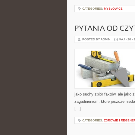
CATEGORIES:
MYSŁOWICE
PYTANIA OD CZ
POSTED BY ADMIN
MAJ - 20 -
jako suchy zbiór faktów, ale jako
zagadnieniom, które jeszcze niedawn
[…]
CATEGORIES:
ZDROWIE I REGENE