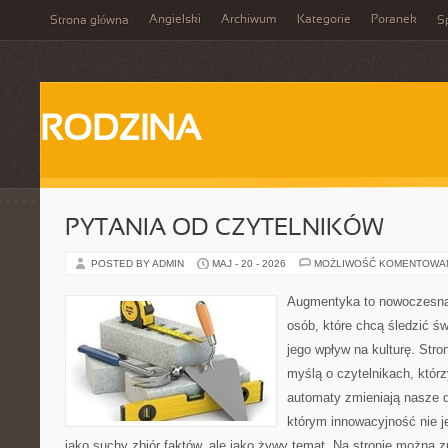
Angielski
Archiwum
Kategorie
Poranek
Strona główna
Sp
RODZINA
PYTANIA OD CZYTELNIKÓW
POSTED BY ADMIN
MAJ - 20 - 2026
MOŻLIWOŚĆ KOMENTOWA
Augmentyka to nowoczesna 
osób, które chcą śledzić św
jego wpływ na kulturę. Stro
myślą o czytelnikach, którzy
automaty zmieniają nasze d
którym innowacyjność nie j
jako suchy zbiór faktów, ale jako żywy temat. Na stronie można 