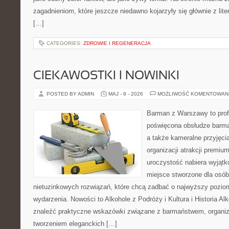
zagadnieniom, które jeszcze niedawno kojarzyły się głównie z liter
[…]
CATEGORIES:
ZDROWIE I REGENERACJA
CIEKAWOSTKI I NOWINKI
POSTED BY ADMIN
MAJ - 9 - 2026
MOŻLIWOŚĆ KOMENTOWAN
Barman z Warszawy to prof
poświęcona obsłudze barmań
a także kameralne przyjęcia
organizacji atrakcji premiu
uroczystość nabiera wyjątk
miejsce stworzone dla osó
nietuzinkowych rozwiązań, które chcą zadbać o najwyższy pozi
wydarzenia. Nowości to Alkohole z Podróży i Kultura i Historia Al
znaleźć praktyczne wskazówki związane z barmaństwem, organiz
tworzeniem eleganckich […]