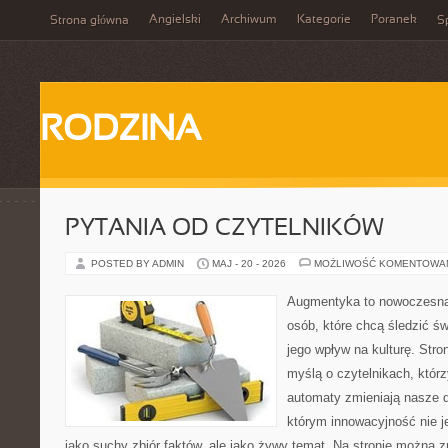
Angielski
Archiwum
Kategorie
Poranek
Strona główna
Sp
RODZINA
PYTANIA OD CZYTELNIKÓW
POSTED BY ADMIN
MAJ - 20 - 2026
MOŻLIWOŚĆ KOMENTOWA
Augmentyka to nowoczesna 
osób, które chcą śledzić św
jego wpływ na kulturę. Stro
myślą o czytelnikach, którzy
automaty zmieniają nasze d
którym innowacyjność nie j
jako suchy zbiór faktów, ale jako żywy temat. Na stronie można 