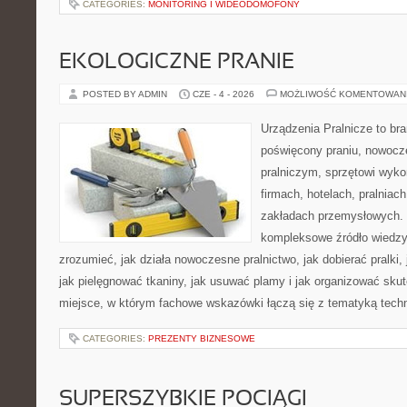
CATEGORIES:
MONITORING I WIDEODOMOFONY
EKOLOGICZNE PRANIE
POSTED BY ADMIN
CZE - 4 - 2026
MOŻLIWOŚĆ KOMENTOWAN
Urządzenia Pralnicze to br
poświęcony praniu, nowoc
pralniczym, sprzętowi wy
firmach, hotelach, pralniac
zakładach przemysłowych. 
kompleksowe źródło wiedzy 
zrozumieć, jak działa nowoczesne pralnictwo, jak dobierać pralki,
jak pielęgnować tkaniny, jak usuwać plamy i jak organizować sku
miejsce, w którym fachowe wskazówki łączą się z tematyką techno
CATEGORIES:
PREZENTY BIZNESOWE
SUPERSZYBKIE POCIĄGI