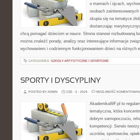
o mamach i ojcach, wychow
osobach zainteresowanych 
skupia się na tematyce żłob
dostarczając merytorycznych
chcą pomagać dzieciom w nauce. Strona stanowi rozbudowaną baz
można znaleźć porady, analizy oraz interesujące informacje zwią
wychowaniem i codziennym funkcjonowaniem dzieci na różnych 
CATEGORIES:
SZKOŁY ARTYSTYCZNE I SPORTOWE
SPORTY I DYSCYPLINY
POSTED BY ADMIN
CZE - 2 - 2026
MOŻLIWOŚĆ KOMENTOWAN
AkademikaWF.pl to regular
tematyczna, która koncentru
dobrym samopoczuciu, rehab
kompetencji. Serwis tworzy 
uczniów, sportowców, opie