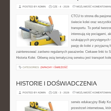
POSTED BY ADMIN
CZE - 4 - 2026
MOŻLIWOŚĆ KOMENTOWAN
CTCU to strona dla pasjonat
świecie kolei oraz wszystki
transportu. To portal tworz
interesują się pociągami, a
szukających przystępnych w
pasję do kolei z przyjazną
zainteresować zarówno regularnych pasażerów. Ciekawe linki to S
Historia Kolei. Główną osią tematyczną serwisu jest transport ko
CATEGORIES:
ZAPACHY I ŚWIEŻOŚĆ
HISTORIE I DOŚWIADCZENIA
POSTED BY ADMIN
CZE - 3 - 2026
MOŻLIWOŚĆ KOMENTOWAN
serwis edukacyjny Biały K
przestrzeń internetowa, któ