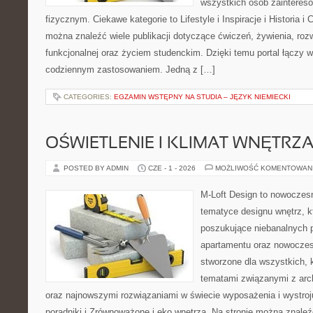
wszystkich osób zainteres
fizycznym. Ciekawe kategorie to Lifestyle i Inspiracje i Historia i 
można znaleźć wiele publikacji dotyczące ćwiczeń, żywienia, rozw
funkcjonalnej oraz życiem studenckim. Dzięki temu portal łączy 
codziennym zastosowaniem. Jedną z […]
CATEGORIES:
EGZAMIN WSTĘPNY NA STUDIA – JĘZYK NIEMIECKI
OŚWIETLENIE I KLIMAT WNĘTRZ
POSTED BY ADMIN
CZE - 1 - 2026
MOŻLIWOŚĆ KOMENTOWAN
M-Loft Design to nowoczes
tematyce designu wnętrz, kt
poszukujące niebanalnych 
apartamentu oraz nowoczes
stworzone dla wszystkich, k
tematami związanymi z arch
oraz najnowszymi rozwiązaniami w świecie wyposażenia i wystro
poradniki i Zrównoważone i eko wnętrza. Na stronie można znaleź