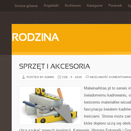
Angielski
Archiwum
Kategorie
Poranek
Strona główna
Sp
RODZINA
SPRZĘT I AKCESORIA
POSTED BY ADMIN
CZE - 5 - 2026
MOŻLIWOŚĆ KOMENTOWAN
MalwinaAtras.pl to serwis 
świadomemu kadrowaniu, obr
tworzeniu materiałów wizual
fascynacja światem kadrów 
treściami. Strona może za
które dopiero uczą się obsłu
chcą szukać nowych inspiracji. Kategorie: Historia Fotografii i Graf