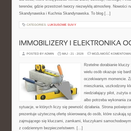
terenów, gdzie przestrzeń tworzy niezwykłą atmosferę. Nowości n
Skandynawska i Kuchnia Skandynawska. To blog […]
CATEGORIES:
LUKSUSOWE SUV-Y
IMMOBILIZERY I ELEKTRONIKA 
POSTED BY ADMIN
MAJ - 21 - 2026
MOŻLIWOŚĆ KOMENTOWA
Rzetelne dorabianie kluczy 
wielu osób okazuje się bar
oczekiwanym momencie. Zg
mieszkania, uszkodzony k
niedziałający pilot, zużyt
albo potrzeba wykonania z
sytuacje, w których liczy się pewność działania. Strona poświęco
prezentuje użyteczną ofertę skierowaną do osób, które szukają 
zajmującego się kluczami, zamkami, kluczykami samochodowymi
z codziennym bezpieczeństwem. […]