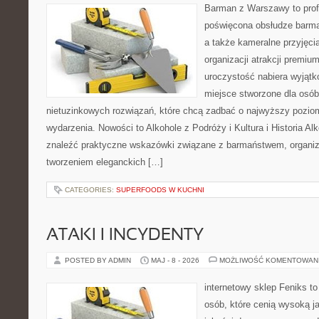
Barman z Warszawy to prof
poświęcona obsłudze barmań
a także kameralne przyjęcia
organizacji atrakcji premiu
uroczystość nabiera wyjątk
miejsce stworzone dla osó
nietuzinkowych rozwiązań, które chcą zadbać o najwyższy pozi
wydarzenia. Nowości to Alkohole z Podróży i Kultura i Historia Al
znaleźć praktyczne wskazówki związane z barmaństwem, organiz
tworzeniem eleganckich […]
CATEGORIES:
SUPERFOODS W KUCHNI
ATAKI I INCYDENTY
POSTED BY ADMIN
MAJ - 8 - 2026
MOŻLIWOŚĆ KOMENTOWAN
internetowy sklep Feniks t
osób, które cenią wysoką j