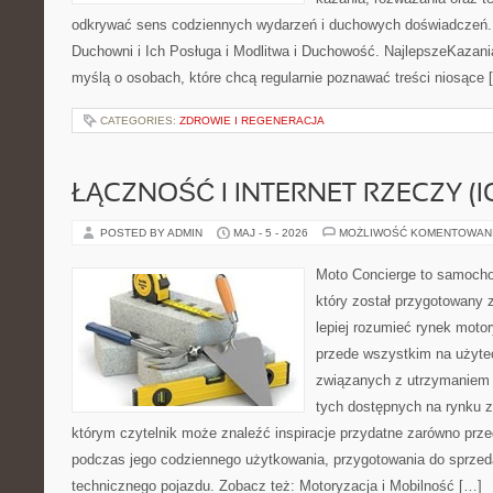
odkrywać sens codziennych wydarzeń i duchowych doświadczeń. K
Duchowni i Ich Posługa i Modlitwa i Duchowość. NajlepszeKazani
myślą o osobach, które chcą regularnie poznawać treści niosące 
CATEGORIES:
ZDROWIE I REGENERACJA
ŁĄCZNOŚĆ I INTERNET RZECZY (I
POSTED BY ADMIN
MAJ - 5 - 2026
MOŻLIWOŚĆ KOMENTOWAN
Moto Concierge to samocho
który został przygotowany
lepiej rozumieć rynek motor
przede wszystkim na użyte
związanych z utrzymaniem
tych dostępnych na rynku z 
którym czytelnik może znaleźć inspiracje przydatne zarówno prze
podczas jego codziennego użytkowania, przygotowania do sprze
technicznego pojazdu. Zobacz też: Motoryzacja i Mobilność […]