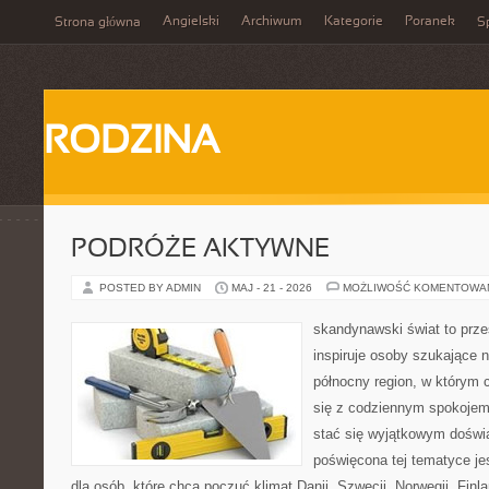
Angielski
Archiwum
Kategorie
Poranek
Strona główna
Sp
RODZINA
PODRÓŻE AKTYWNE
POSTED BY ADMIN
MAJ - 21 - 2026
MOŻLIWOŚĆ KOMENTOWA
skandynawski świat to prze
inspiruje osoby szukające 
północny region, w którym 
się z codziennym spokoje
stać się wyjątkowym doświ
poświęcona tej tematyce j
dla osób, które chcą poczuć klimat Danii, Szwecji, Norwegii, Finla