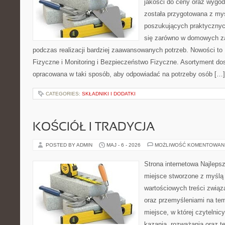
jakości do ceny oraz wygod
została przygotowana z my
poszukujących praktycznyc
się zarówno w domowych za
podczas realizacji bardziej zaawansowanych potrzeb. Nowości to
Fizyczne i Monitoring i Bezpieczeństwo Fizyczne. Asortyment dos
opracowana w taki sposób, aby odpowiadać na potrzeby osób […]
CATEGORIES:
SKŁADNIKI I DODATKI
KOŚCIÓŁ I TRADYCJA
POSTED BY ADMIN
MAJ - 6 - 2026
MOŻLIWOŚĆ KOMENTOWAN
Strona internetowa Najleps
miejsce stworzone z myślą 
wartościowych treści związ
oraz przemyśleniami na tem
miejsce, w której czytelni
kazania, rozważania oraz t