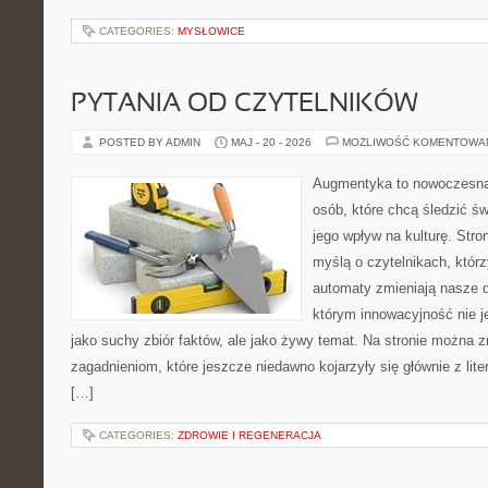
CATEGORIES:
MYSŁOWICE
PYTANIA OD CZYTELNIKÓW
POSTED BY ADMIN
MAJ - 20 - 2026
MOŻLIWOŚĆ KOMENTOWA
Augmentyka to nowoczesna 
osób, które chcą śledzić św
jego wpływ na kulturę. Stro
myślą o czytelnikach, którzy
automaty zmieniają nasze d
którym innowacyjność nie j
jako suchy zbiór faktów, ale jako żywy temat. Na stronie można 
zagadnieniom, które jeszcze niedawno kojarzyły się głównie z liter
[…]
CATEGORIES:
ZDROWIE I REGENERACJA