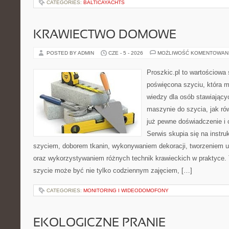
CATEGORIES:
BALTICAYACHTS
KRAWIECTWO DOMOWE
POSTED BY ADMIN
CZE - 5 - 2026
MOŻLIWOŚĆ KOMENTOWAN
Proszkic.pl to wartościowa 
poświęcona szyciu, która 
wiedzy dla osób stawiający
maszynie do szycia, jak rów
już pewne doświadczenie i 
Serwis skupia się na instr
szyciem, doborem tkanin, wykonywaniem dekoracji, tworzeniem 
oraz wykorzystywaniem różnych technik krawieckich w praktyce. T
szycie może być nie tylko codziennym zajęciem, […]
CATEGORIES:
MONITORING I WIDEODOMOFONY
EKOLOGICZNE PRANIE