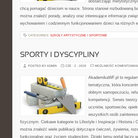
dostarczając merytorycznych
chcą pomagać dzieciom w nauce. Strona stanowi rozbudowaną baz
można znaleźć porady, analizy oraz interesujące informacje zwią
wychowaniem i codziennym funkcjonowaniem dzieci na różnych 
CATEGORIES:
SZKOŁY ARTYSTYCZNE I SPORTOWE
SPORTY I DYSCYPLINY
POSTED BY ADMIN
CZE - 2 - 2026
MOŻLIWOŚĆ KOMENTOWAN
AkademikaWF.pl to regular
tematyczna, która koncentru
dobrym samopoczuciu, rehab
kompetencji. Serwis tworzy 
uczniów, sportowców, opie
wszystkich osób zainteres
fizycznym. Ciekawe kategorie to Lifestyle i Inspiracje i Historia i 
można znaleźć wiele publikacji dotyczące ćwiczeń, żywienia, rozw
funkcjonalnej oraz życiem studenckim. Dzięki temu portal łączy 