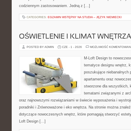
codziennym zastosowaniem. Jedną z […]
CATEGORIES:
EGZAMIN WSTĘPNY NA STUDIA – JĘZYK NIEMIECKI
OŚWIETLENIE I KLIMAT WNĘTRZ
POSTED BY ADMIN
CZE - 1 - 2026
MOŻLIWOŚĆ KOMENTOWAN
M-Loft Design to nowoczes
tematyce designu wnętrz, kt
poszukujące niebanalnych 
apartamentu oraz nowoczes
stworzone dla wszystkich, k
tematami związanymi z arch
oraz najnowszymi rozwiązaniami w świecie wyposażenia i wystro
poradniki i Zrównoważone i eko wnętrza. Na stronie można znaleź
dotyczące nowoczesnych wnętrz, które pomagają stworzyć estety
Loft Design […]