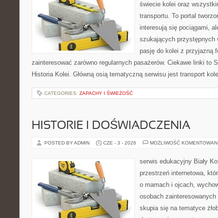
świecie kolei oraz wszystki
transportu. To portal tworz
interesują się pociągami, a
szukających przystępnych w
pasję do kolei z przyjazną
zainteresować zarówno regularnych pasażerów. Ciekawe linki to S
Historia Kolei. Główną osią tematyczną serwisu jest transport ko
CATEGORIES:
ZAPACHY I ŚWIEŻOŚĆ
HISTORIE I DOŚWIADCZENIA
POSTED BY ADMIN
CZE - 3 - 2026
MOŻLIWOŚĆ KOMENTOWAN
serwis edukacyjny Biały K
przestrzeń internetowa, któ
o mamach i ojcach, wychow
osobach zainteresowanych 
skupia się na tematyce żłob