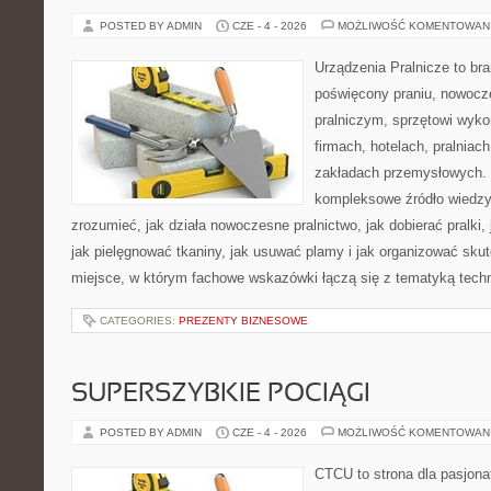
POSTED BY ADMIN
CZE - 4 - 2026
MOŻLIWOŚĆ KOMENTOWAN
Urządzenia Pralnicze to br
poświęcony praniu, nowoc
pralniczym, sprzętowi wy
firmach, hotelach, pralniac
zakładach przemysłowych. 
kompleksowe źródło wiedzy 
zrozumieć, jak działa nowoczesne pralnictwo, jak dobierać pralki,
jak pielęgnować tkaniny, jak usuwać plamy i jak organizować sku
miejsce, w którym fachowe wskazówki łączą się z tematyką techno
CATEGORIES:
PREZENTY BIZNESOWE
SUPERSZYBKIE POCIĄGI
POSTED BY ADMIN
CZE - 4 - 2026
MOŻLIWOŚĆ KOMENTOWAN
CTCU to strona dla pasjonat