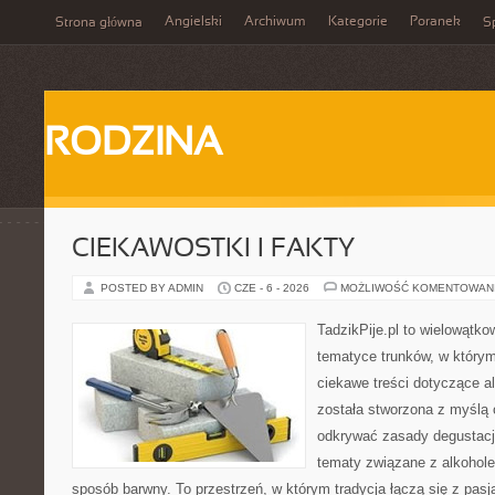
Angielski
Archiwum
Kategorie
Poranek
Strona główna
Sp
RODZINA
CIEKAWOSTKI I FAKTY
POSTED BY ADMIN
CZE - 6 - 2026
MOŻLIWOŚĆ KOMENTOWAN
TadzikPije.pl to wielowątko
tematyce trunków, w który
ciekawe treści dotyczące a
została stworzona z myślą 
odkrywać zasady degustacji
tematy związane z alkohol
sposób barwny. To przestrzeń, w którym tradycja łączą się z pas