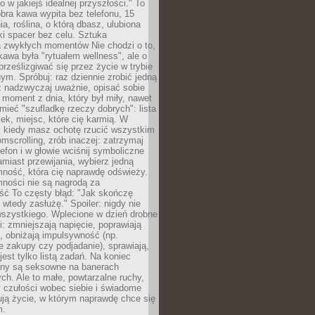
ko w jakiejś idealnej przyszłości." To
ra kawa wypita bez telefonu, 15
ia, roślina, o którą dbasz, ulubiona
tki spacer bez celu. Sztuka
a zwykłych momentów Nie chodzi o to,
awa była "rytuałem wellness", ale o
 prześlizgiwać się przez życie w trybie
m. Spróbuj: raz dziennie zrobić jedną
z nadzwyczaj uważnie, opisać sobie
moment z dnia, który był miły, nawet
 mieć "szufladkę rzeczy dobrych": lista
żek, miejsc, które cię karmią. W
, kiedy masz ochotę rzucić wszystkim
omscrolling, zrób inaczej: zatrzymaj
elefon i w głowie wciśnij symboliczne
miast przewijania, wybierz jedną
mność, która cię naprawdę odświeży.
mności nie są nagrodą za
ść To częsty błąd: "Jak skończę
 wtedy zasłużę." Spoiler: nigdy nie
szystkiego. Wplecione w dzień drobne
: zmniejszają napięcie, poprawiają
, obniżają impulsywność (np.
 zakupy czy podjadanie), sprawiają,
jest tylko listą zadań. Na koniec
any są seksowne na banerach
h. Ale to małe, powtarzalne ruchy,
 czułości wobec siebie i świadome
ją życie, w którym naprawdę chce się
m.