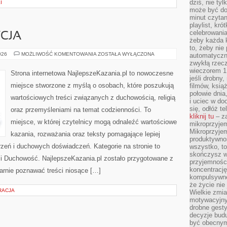
dziś, nie tyl
I
może być dob
minut czytan
playlist, kró
celebrowani
YCJA
żeby każda k
to, żeby nie
KOŚCIÓŁ
026
MOŻLIWOŚĆ KOMENTOWANIA
ZOSTAŁA WYŁĄCZONA
automatyczny
I
zwykłą rzec
TRADYCJA
wieczorem 1 
Strona internetowa NajlepszeKazania.pl to nowoczesne
jeśli drobny,
miejsce stworzone z myślą o osobach, które poszukują
filmów, ksią
połowie dnia
wartościowych treści związanych z duchowością, religią
i uciec w do
się, odłóż t
oraz przemyśleniami na temat codzienności. To
kliknij tu
– za
miejsce, w której czytelnicy mogą odnaleźć wartościowe
mikroprzyje
Mikroprzyje
kazania, rozważania oraz teksty pomagające lepiej
produktywno
eń i duchowych doświadczeń. Kategorie na stronie to
wszystko, to
skończysz w
a i Duchowość. NajlepszeKazania.pl zostało przygotowane z
przyjemności
koncentrację
arnie poznawać treści niosące […]
kompulsywne
że życie nie 
RACJA
Wielkie zmi
motywacyjnyc
drobne gesty
decyzje budu
być obecny