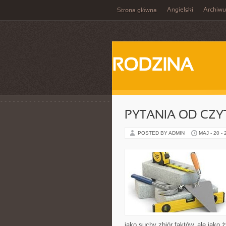
Angielski
Archiw
Strona główna
RODZINA
PYTANIA OD CZ
POSTED BY ADMIN
MAJ - 20 -
jako suchy zbiór faktów, ale jako