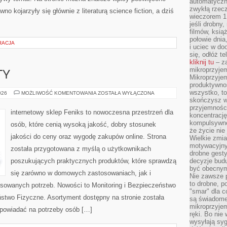
automatyczny
zwykłą rzec
o kojarzyły się głównie z literaturą science fiction, a dziś
wieczorem 1 
jeśli drobny,
filmów, ksią
połowie dnia
RACJA
i uciec w do
się, odłóż t
kliknij tu
– za
mikroprzyje
TY
Mikroprzyje
produktywno
wszystko, to
ATAKI
026
MOŻLIWOŚĆ KOMENTOWANIA
ZOSTAŁA WYŁĄCZONA
I
skończysz w
INCYDENTY
przyjemności
internetowy sklep Feniks to nowoczesna przestrzeń dla
koncentrację
kompulsywne
osób, które cenią wysoką jakość, dobry stosunek
że życie nie 
jakości do ceny oraz wygodę zakupów online. Strona
Wielkie zmi
motywacyjnyc
została przygotowana z myślą o użytkownikach
drobne gesty
poszukujących praktycznych produktów, które sprawdzą
decyzje budu
być obecny
się zarówno w domowych zastosowaniach, jak i
Nie zawsze p
to drobne, p
nsowanych potrzeb. Nowości to Monitoring i Bezpieczeństwo
"smar" dla c
ństwo Fizyczne. Asortyment dostępny na stronie została
są świadome
mikroprzyjem
powiadać na potrzeby osób […]
ręki. Bo nie
wysyłają syg