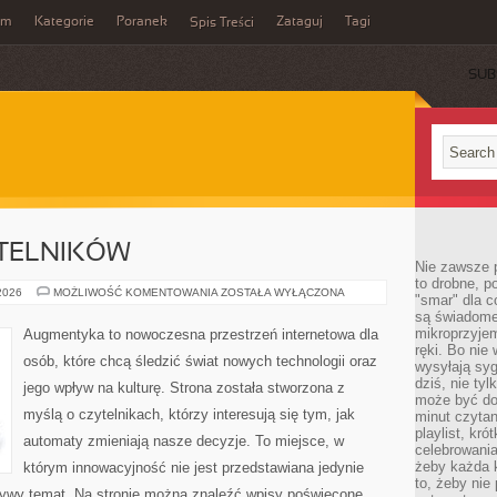
um
Kategorie
Poranek
Zataguj
Tagi
Spis Treści
SUB
YTELNIKÓW
Nie zawsze p
to drobne, p
PYTANIA
 2026
MOŻLIWOŚĆ KOMENTOWANIA
ZOSTAŁA WYŁĄCZONA
"smar" dla c
OD
są świadome
CZYTELNIKÓW
mikroprzyjem
Augmentyka to nowoczesna przestrzeń internetowa dla
ręki. Bo nie
osób, które chcą śledzić świat nowych technologii oraz
wysyłają syg
dziś, nie tyl
jego wpływ na kulturę. Strona została stworzona z
może być dob
myślą o czytelnikach, którzy interesują się tym, jak
minut czytan
playlist, kró
automaty zmieniają nasze decyzje. To miejsce, w
celebrowani
żeby każda k
którym innowacyjność nie jest przedstawiana jedynie
to, żeby nie
 żywy temat. Na stronie można znaleźć wpisy poświęcone