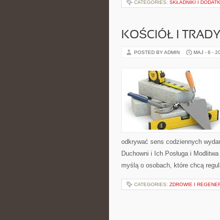
CATEGORIES:
SKŁADNIKI I DODATK
KOŚCIÓŁ I TRAD
POSTED BY ADMIN
MAJ - 6 - 2
odkrywać sens codziennych wydarz
Duchowni i Ich Posługa i Modlitw
myślą o osobach, które chcą regul
CATEGORIES:
ZDROWIE I REGENE