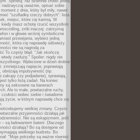
m. Spróbuj: raz dziennie zrobić jedną
z nadzwyczaj uważnie, opisać sobie
moment z dnia, który był miły, nawet
 mieć "szufladkę rzeczy dobrych": lista
żek, miejsc, które cię karmią. W
, kiedy masz ochotę rzucić wszystkim
omscrolling, zrób inaczej: zatrzymaj
elefon i w głowie wciśnij symboliczne
miast przewijania, wybierz jedną
mność, która cię naprawdę odświeży.
mności nie są nagrodą za
ść To częsty błąd: "Jak skończę
 wtedy zasłużę." Spoiler: nigdy nie
szystkiego. Wplecione w dzień drobne
: zmniejszają napięcie, poprawiają
, obniżają impulsywność (np.
 zakupy czy podjadanie), sprawiają,
jest tylko listą zadań. Na koniec
any są seksowne na banerach
h. Ale to małe, powtarzalne ruchy,
 czułości wobec siebie i świadome
ją życie, w którym naprawdę chce się
m.
otrzebujemy wielkiej zmiany. Często
owtarzalne przyjemności działają jak
odzienności. Nie są eskapizmem, jeśli
 – są ładowaniem baterii. Dlaczego
ności działają? Bo są dostępne od
 wymagają wielkiego budżetu. Bo
nał: "Moje potrzeby są ważne również