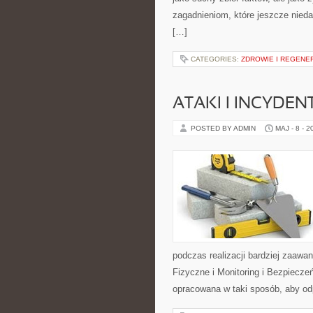
zagadnieniom, które jeszcze niedawn
[…]
CATEGORIES:
ZDROWIE I REGENE
ATAKI I INCYDEN
POSTED BY ADMIN
MAJ - 8 - 2
podczas realizacji bardziej zaawa
Fizyczne i Monitoring i Bezpiecze
opracowana w taki sposób, aby od