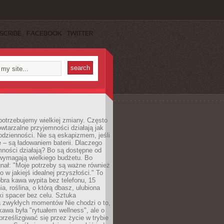
SCRIBE
FACEBOOK
TWITTER
otrzebujemy wielkiej zmiany. Często
owtarzalne przyjemności działają jak
odzienności. Nie są eskapizmem, jeśli
 – są ładowaniem baterii. Dlaczego
ności działają? Bo są dostępne od
 wymagają wielkiego budżetu. Bo
nał: "Moje potrzeby są ważne również
ko w jakiejś idealnej przyszłości." To
ra kawa wypita bez telefonu, 15
ia, roślina, o którą dbasz, ulubiona
tki spacer bez celu. Sztuka
a zwykłych momentów Nie chodzi o to,
awa była "rytuałem wellness", ale o
 prześlizgiwać się przez życie w trybie