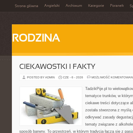
Angielski
Archiwum
Kategorie
Poranek
Strona główna
Sp
RODZINA
CIEKAWOSTKI I FAKTY
POSTED BY ADMIN
CZE - 6 - 2026
MOŻLIWOŚĆ KOMENTOWAN
TadzikPije.pl to wielowątko
tematyce trunków, w który
ciekawe treści dotyczące a
została stworzona z myślą 
odkrywać zasady degustacji
tematy związane z alkohol
sposób barwny. To przestrzeń, w którym tradycja łączą się z pas