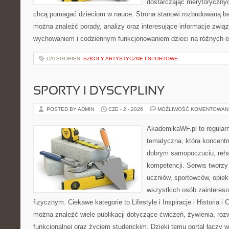
dostarczając merytorycznych
chcą pomagać dzieciom w nauce. Strona stanowi rozbudowaną baz
można znaleźć porady, analizy oraz interesujące informacje zwią
wychowaniem i codziennym funkcjonowaniem dzieci na różnych 
CATEGORIES:
SZKOŁY ARTYSTYCZNE I SPORTOWE
SPORTY I DYSCYPLINY
POSTED BY ADMIN
CZE - 2 - 2026
MOŻLIWOŚĆ KOMENTOWAN
AkademikaWF.pl to regular
tematyczna, która koncentru
dobrym samopoczuciu, rehab
kompetencji. Serwis tworzy 
uczniów, sportowców, opie
wszystkich osób zainteres
fizycznym. Ciekawe kategorie to Lifestyle i Inspiracje i Historia i 
można znaleźć wiele publikacji dotyczące ćwiczeń, żywienia, rozw
funkcjonalnej oraz życiem studenckim. Dzięki temu portal łączy 