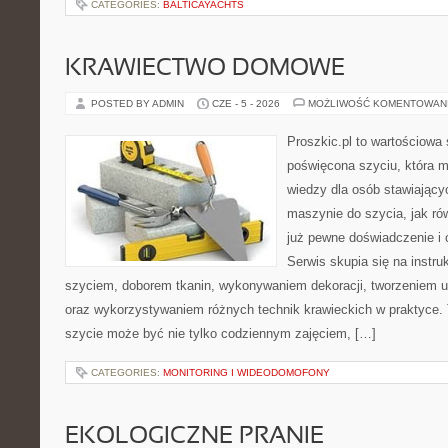
CATEGORIES:
BALTICAYACHTS
KRAWIECTWO DOMOWE
POSTED BY ADMIN
CZE - 5 - 2026
MOŻLIWOŚĆ KOMENTOWAN
Proszkic.pl to wartościowa 
poświęcona szyciu, która 
wiedzy dla osób stawiający
maszynie do szycia, jak rów
już pewne doświadczenie i 
Serwis skupia się na instr
szyciem, doborem tkanin, wykonywaniem dekoracji, tworzeniem 
oraz wykorzystywaniem różnych technik krawieckich w praktyce. T
szycie może być nie tylko codziennym zajęciem, […]
CATEGORIES:
MONITORING I WIDEODOMOFONY
EKOLOGICZNE PRANIE