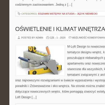
codziennym zastosowaniem. Jedną z […]
CATEGORIES:
EGZAMIN WSTĘPNY NA STUDIA – JĘZYK NIEMIECKI
OŚWIETLENIE I KLIMAT WNĘTRZ
POSTED BY ADMIN
CZE - 1 - 2026
MOŻLIWOŚĆ KOMENTOWAN
M-Loft Design to nowoczes
tematyce designu wnętrz, kt
poszukujące niebanalnych 
apartamentu oraz nowoczes
stworzone dla wszystkich, k
tematami związanymi z arch
oraz najnowszymi rozwiązaniami w świecie wyposażenia i wystro
poradniki i Zrównoważone i eko wnętrza. Na stronie można znaleź
dotyczące nowoczesnych wnętrz, które pomagają stworzyć estety
Loft Design […]