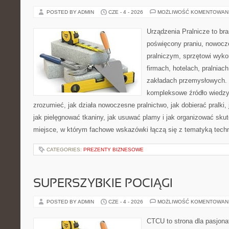
POSTED BY ADMIN
CZE - 4 - 2026
MOŻLIWOŚĆ KOMENTOWAN
Urządzenia Pralnicze to br
poświęcony praniu, nowoc
pralniczym, sprzętowi wy
firmach, hotelach, pralniac
zakładach przemysłowych. 
kompleksowe źródło wiedzy 
zrozumieć, jak działa nowoczesne pralnictwo, jak dobierać pralki,
jak pielęgnować tkaniny, jak usuwać plamy i jak organizować sku
miejsce, w którym fachowe wskazówki łączą się z tematyką techno
CATEGORIES:
PREZENTY BIZNESOWE
SUPERSZYBKIE POCIĄGI
POSTED BY ADMIN
CZE - 4 - 2026
MOŻLIWOŚĆ KOMENTOWAN
CTCU to strona dla pasjonat