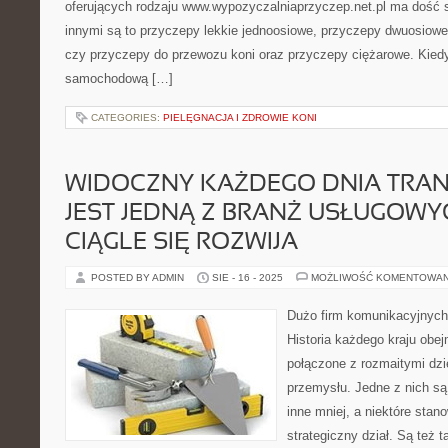
oferujących rodzaju www.wypozyczalniaprzyczep.net.pl ma dość 
innymi są to przyczepy lekkie jednoosiowe, przyczepy dwuosiowe
czy przyczepy do przewozu koni oraz przyczepy ciężarowe. Kie
samochodową […]
CATEGORIES:
PIELĘGNACJA I ZDROWIE KONI
WIDOCZNY KAŻDEGO DNIA TRA
JEST JEDNĄ Z BRANŻ USŁUGOWY
CIĄGLE SIĘ ROZWIJA
POSTED BY ADMIN
SIE - 16 - 2025
MOŻLIWOŚĆ KOMENTOWA
Dużo firm komunikacyjnych
Historia każdego kraju obe
połączone z rozmaitymi dzi
przemysłu. Jedne z nich są 
inne mniej, a niektóre stan
strategiczny dział. Są też t