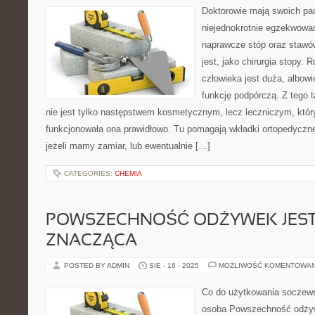
Doktorowie mają swoich pac
niejednokrotnie egzekwowan
naprawcze stóp oraz stawó
jest, jako chirurgia stopy.
człowieka jest duża, albow
funkcję podpórczą. Z tego t
nie jest tylko następstwem kosmetycznym, lecz leczniczym, który
funkcjonowała ona prawidłowo. Tu pomagają wkładki ortopedyczne
jeżeli mamy zamiar, lub ewentualnie […]
CATEGORIES:
CHEMIA
POWSZECHNOŚĆ ODŻYWEK JES
ZNACZĄCA
POSTED BY ADMIN
SIE - 16 - 2025
MOŻLIWOŚĆ KOMENTOWA
Co do użytkowania soczew
osoba Powszechność odżywe