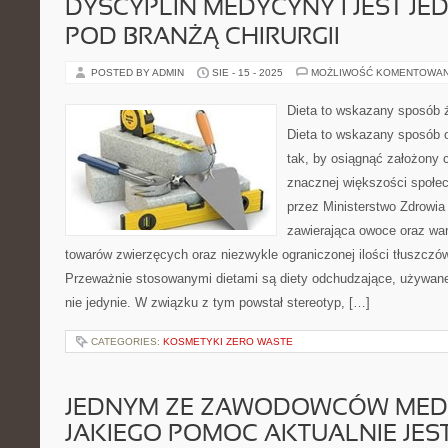
DYSCYPLIN MEDYCYNY I JEST J
POD BRANŻĄ CHIRURGII
POSTED BY ADMIN
SIE - 15 - 2025
MOŻLIWOŚĆ KOMENTOWA
Dieta to wskazany sposób ż
Dieta to wskazany sposób o
tak, by osiągnąć założony 
znacznej większości społe
przez Ministerstwo Zdrowia 
zawierająca owoce oraz wa
towarów zwierzęcych oraz niezwykle ograniczonej ilości tłuszcz
Przeważnie stosowanymi dietami są diety odchudzające, używane
nie jedynie. W związku z tym powstał stereotyp, […]
CATEGORIES:
KOSMETYKI ZERO WASTE
JEDNYM ZE ZAWODOWCÓW MED
JAKIEGO POMOC AKTUALNIE JEST