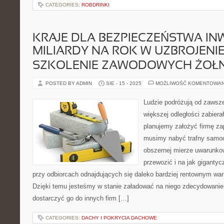
CATEGORIES:
ROBDRINKI
KRAJE DLA BEZPIECZEŃSTWA IN
MILIARDY NA ROK W UZBROJENIE 
SZKOLENIE ZAWODOWYCH ŻOŁN
POSTED BY ADMIN
SIE - 15 - 2025
MOŻLIWOŚĆ KOMENTOWA
Ludzie podróżują od zawsz
większej odległości zabier
planujemy założyć firmę za
musimy nabyć trafny samoc
obszernej mierze uwarunko
przewozić i na jak giganty
przy odbiorcach odnajdujących się daleko bardziej rentownym wari
Dzięki temu jesteśmy w stanie załadować na niego zdecydowanie 
dostarczyć go do innych firm […]
CATEGORIES:
DACHY I POKRYCIA DACHOWE