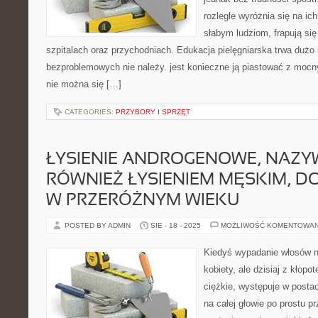
rozlegle wyróżnia się na ich
słabym ludziom, frapują się
szpitalach oraz przychodniach. Edukacja pielęgniarska trwa dużo l
bezproblemowych nie należy. jest konieczne ją piastować z moc
nie można się […]
CATEGORIES:
PRZYBORY I SPRZĘT
ŁYSIENIE ANDROGENOWE, NAZ
RÓWNIEŻ ŁYSIENIEM MĘSKIM, 
W PRZERÓŻNYM WIEKU
POSTED BY ADMIN
SIE - 18 - 2025
MOŻLIWOŚĆ KOMENTOWA
Kiedyś wypadanie włosów na
kobiety, ale dzisiaj z kłopo
ciężkie, występuje w postac
na całej głowie po prostu p