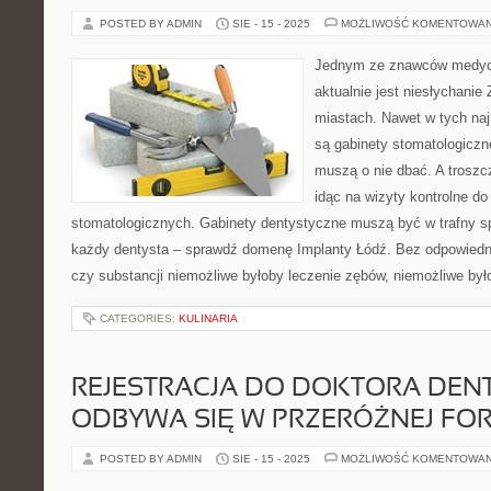
POSTED BY ADMIN
SIE - 15 - 2025
MOŻLIWOŚĆ KOMENTOWA
Jednym ze znawców medyc
aktualnie jest niesłychani
miastach. Nawet w tych naj
są gabinety stomatologiczn
muszą o nie dbać. A trosz
idąc na wizyty kontrolne do
stomatologicznych. Gabinety dentystyczne muszą być w trafny 
każdy dentysta – sprawdź domenę Implanty Łódź. Bez odpowiedn
czy substancji niemożliwe byłoby leczenie zębów, niemożliwe był
CATEGORIES:
KULINARIA
REJESTRACJA DO DOKTORA DEN
ODBYWA SIĘ W PRZERÓŻNEJ FO
POSTED BY ADMIN
SIE - 15 - 2025
MOŻLIWOŚĆ KOMENTOWA