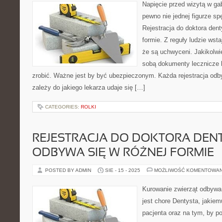
Napięcie przed wizytą w ga
pewno nie jednej figurze s
Rejestracja do doktora den
formie. Z reguły ludzie wst
że są uchwyceni. Jakikolwi
sobą dokumenty lecznicze b
zrobić. Ważne jest by być ubezpieczonym. Każda rejestracja odb
zależy do jakiego lekarza udaje się […]
CATEGORIES:
ROLKI
REJESTRACJA DO DOKTORA DEN
ODBYWA SIĘ W RÓŻNEJ FORMIE
POSTED BY ADMIN
SIE - 15 - 2025
MOŻLIWOŚĆ KOMENTOWA
Kurowanie zwierząt odbywa
jest chore Dentysta, jakiem
pacjenta oraz na tym, by p