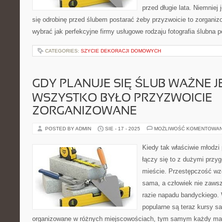
przed długie lata. Niemniej
się odrobinę przed ślubem postarać żeby przyzwoicie to zorgani
wybrać jak perfekcyjne firmy usługowe rodzaju fotografia ślubna 
CATEGORIES:
SZYCIE DEKORACJI DOMOWYCH
GDY PLANUJE SIĘ ŚLUB WAŻNE J
WSZYSTKO BYŁO PRZYZWOICIE
ZORGANIZOWANE
POSTED BY ADMIN
SIE - 17 - 2025
MOŻLIWOŚĆ KOMENTOWA
Kiedy tak właściwie młodzi
łączy się to z dużymi przy
mieście. Przestępczość wzd
sama, a człowiek nie zawsz
razie napadu bandyckiego. 
popularne są teraz kursy s
organizowane w różnych miejscowościach, tym samym każdy ma 