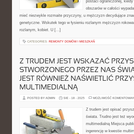
postaci ograniczonej, kiedy
obszarów w całości wypadaj
mieć niezwykle rozmaite przyczyny, u mężczyzn decydujące znac
genetyczne. Wskutek tego w łysieniu rozlanym mężczyzn rokowani
rozlanym, kobiet. U […]
CATEGORIES:
REMONTY DOMÓW I MIESZKAŃ
Z TRUDEM JEST WSKAZAĆ PRZY
STWORZONEGO PRZEZ NAS ŚWIA
JEST RÓWNIEŻ NAŚWIETLIĆ PRZ
MULTIMEDIALNĄ
POSTED BY ADMIN
SIE - 18 - 2025
MOŻLIWOŚĆ KOMENTOWA
Z trudem jest opisać przys
świata. Trudno jest też wyo
multimedialną Miejsca publ
ingerencję w kwestie multim