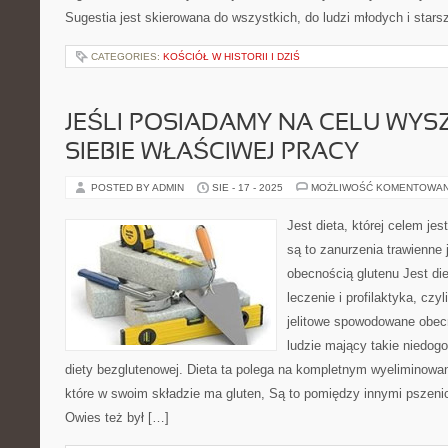
Sugestia jest skierowana do wszystkich, do ludzi młodych i stars
CATEGORIES:
KOŚCIÓŁ W HISTORII I DZIŚ
JEŚLI POSIADAMY NA CELU WYS
SIEBIE WŁAŚCIWEJ PRACY
POSTED BY ADMIN
SIE - 17 - 2025
MOŻLIWOŚĆ KOMENTOWA
Jest dieta, której celem jest
są to zanurzenia trawienne
obecnością glutenu Jest die
leczenie i profilaktyka, czy
jelitowe spowodowane obec
ludzie mający takie niedog
diety bezglutenowej. Dieta ta polega na kompletnym wyeliminowan
które w swoim składzie ma gluten, Są to pomiędzy innymi pszenic
Owies też był […]