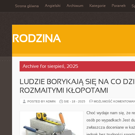
Angielski
Archiwum
Kategorie
Poranek
Strona główna
Sp
RODZINA
Archive for sierpień, 2025
LUDZIE BORYKAJĄ SIĘ NA CO DZI
ROZMAITYMI KŁOPOTAMI
POSTED BY ADMIN
SIE - 18 - 2025
MOŻLIWOŚĆ KOMENTOWA
Choć wydaje nam się, że reha
osób po wypadkach Jest du
zwłaszcza doceniane w ka
jednak bez trudności spostr