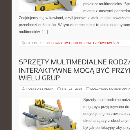
projektor multimedialny. S
miasta z naszymi partnerka
Znajdujemy się w kawiarni, czyli jednym z wielu miejsc powszech
przechodzi dużo osób. W tym momencie jest to doskonała sytuac
multimediów, […]
CATEGORIES:
BUDOWNICTWO EKOLOGICZNE I ZRÓWNOWAŻONE
SPRZĘTY MULTIMEDIALNE RODZA
INTERAKTYWNE MOGĄ BYĆ PRZY
WIELU GRUP
POSTED BY ADMIN
SIE - 18 - 2025
MOŻLIWOŚĆ KOMENTOWA
Sprzęty multimedialne rodza
mogą być przypisywane do w
decyduje się na zawarcie 
ukochaną czy z ukochanym 
był jak perfekcyjny aby pr