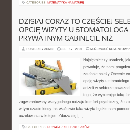
CATEGORIES:
MATEMATYKA NA MATURĘ
DZISIAJ CORAZ TO CZĘŚCIEJ SE
OPCJĘ WIZYTY U STOMATOLOGA
PRYWATNYM GABINECIE NIŻ
POSTED BY ADMIN
SIE - 17 - 2025
MOŻLIWOŚĆ KOMENTOWA
Najpiękniejszy uśmiech, jak
powoduje, że sami pragnie
zaufanie należy Obecnie co
opcję wizyty u stomatologa
aniżeli w sektorze powsze
tego, że wybierając taką f
zagwarantowany wiarygodnego rodzaju komfort psychiczny, że zos
w tym czasie kiedy tak właściwie taka wizyta będzie nam pomoc
oczekiwania w kolejce. Zdarza się […]
CATEGORIES:
ROZWÓJ PRZEDSZKOLAKÓW