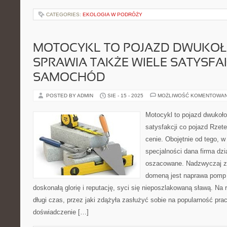
CATEGORIES:
EKOLOGIA W PODRÓŻY
MOTOCYKL TO POJAZD DWUKOŁ
SPRAWIA TAKŻE WIELE SATYSFAK
SAMOCHÓD
POSTED BY ADMIN
SIE - 15 - 2025
MOŻLIWOŚĆ KOMENTOWA
Motocykl to pojazd dwukołow
satysfakcji co pojazd Rzete
cenie. Obojętnie od tego, w 
specjalności dana firma dzia
oszacowane. Nadzwyczaj zna
domeną jest naprawa pomp
doskonałą glorię i reputację, syci się nieposzlakowaną sławą. Na 
długi czas, przez jaki zdążyła zasłużyć sobie na popularność pr
doświadczenie […]