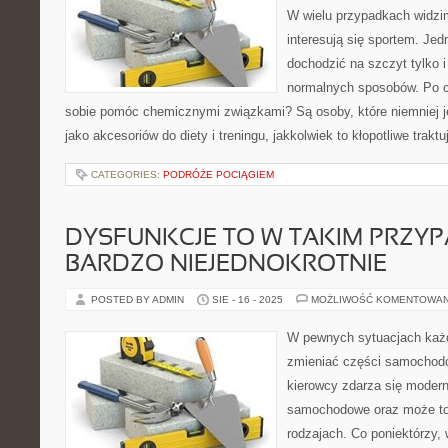
W wielu przypadkach widzi
interesują się sportem. Je
dochodzić na szczyt tylko 
normalnych sposobów. Po co
sobie pomóc chemicznymi związkami? Są osoby, które niemniej j
jako akcesoriów do diety i treningu, jakkolwiek to kłopotliwe traktu
CATEGORIES:
PODRÓŻE POCIĄGIEM
DYSFUNKCJE TO W TAKIM PRZY
BARDZO NIEJEDNOKROTNIE
POSTED BY ADMIN
SIE - 16 - 2025
MOŻLIWOŚĆ KOMENTOWA
W pewnych sytuacjach każ
zmieniać części samocho
kierowcy zdarza się moder
samochodowe oraz może to
rodzajach. Co poniektórzy,