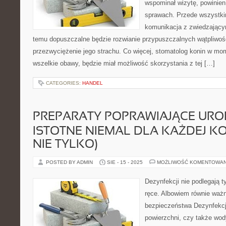
wspominał wizytę, powinien
sprawach. Przede wszystki
komunikacja z zwiedzającym
temu dopuszczalne będzie rozwianie przypuszczalnych wątpliwośc
przezwyciężenie jego strachu. Co więcej, stomatolog konin w mom
wszelkie obawy, będzie miał możliwość skorzystania z tej […]
CATEGORIES:
HANDEL
PREPARATY POPRAWIAJĄCE UROD
ISTOTNE NIEMAL DLA KAŻDEJ KO
NIE TYLKO)
POSTED BY ADMIN
SIE - 15 - 2025
MOŻLIWOŚĆ KOMENTOWA
Dezynfekcji nie podlegają t
ręce. Albowiem równie ważn
bezpieczeństwa Dezynfekcj
powierzchni, czy także wo