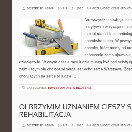
POSTED BY ADMIN
SIE - 16 - 2025
MOŻLIWOŚĆ KOMENTOWA
Nie wszystkie strategie le
pozytywnie wpływające na 
szpital ma oddział kardiolo
choróbska serca. W pewny
choroby, które mamy od ur
schorzenia serca ujawniaj
dziecięctwie. W owym czasie tacy ludzie muszą być pod ścisłą o
zajmującym się chorobami serca jest echo serca Warszawa. Zd
chorujących na serce to ludzie […]
CATEGORIES:
INWESTOWANIE W BIŻUTERIĘ
OLBRZYMIM UZNANIEM CIESZY S
REHABILITACJA
POSTED BY ADMIN
SIE - 16 - 2025
MOŻLIWOŚĆ KOMENTOWA